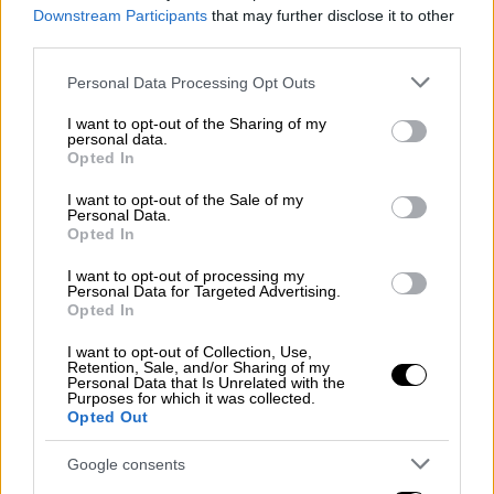
Downstream Participants
that may further disclose it to other
για άλλα
δημοσκοπικά
ευρημάτα
. Είναι
third parties.
χαρακτηριστικό πως σύμφωνα με την Alco
όσον αφορά στα
Τέμπη
το
77%
των
Please note that this website/app uses one or more Google
Personal Data Processing Opt Outs
services and may gather and store information including but
ερωτηθέντων κάνει λόγο για
προσπάθεια
not limited to your visit or usage behaviour. You may click to
I want to opt-out of the Sharing of my
συγκάλυψης
. Παράλληλα όσον αφορά στο
personal data.
grant or deny consent to Google and its third-party tags to
Opted In
νομοσχέδιο για τα
μη κρατικά πανεπιστήμια
use your data for below specified purposes in below Google
σχεδόν
τέσσερις στους δέκα λένε πως θα
consent section.
I want to opt-out of the Sale of my
Personal Data.
επηρεάσει πολύ την ψήφο του στις
Opted In
ευρωεκλογές,
το 32% απαντά καθόλου και το
20% λίγο. Σχετικά με το νομοσχέδιο για την
I want to opt-out of processing my
Personal Data for Targeted Advertising.
ισότητα στον πολιτικό γάμο, που ψηφίστηκε
Opted In
από τη Βουλή τον Φεβρουάριο, το 42%
I want to opt-out of Collection, Use,
απαντά πως δεν θα επηρεάσει καθόλου την
Retention, Sale, and/or Sharing of my
Personal Data that Is Unrelated with the
ψήφο του, ενώ στον αντίποδα το 30% απαντά
Purposes for which it was collected.
Opted Out
πολύ και το 21% λίγο.
Google consents
Έντονη ανησυχία προκαλεί στην κυβέρνηση