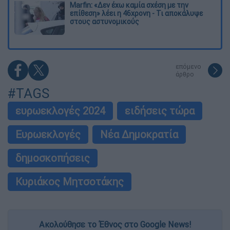
Marfin: «Δεν έχω καμία σχέση με την
επίθεση» λέει η 46χρονη - Τι αποκάλυψε
στους αστυνομικούς
επόμενο
άρθρο
#TAGS
ευρωεκλογές 2024
ειδήσεις τώρα
Ευρωεκλογές
Νέα Δημοκρατία
δημοσκοπήσεις
Κυριάκος Μητσοτάκης
Ακολούθησε το Έθνος στο Google News!