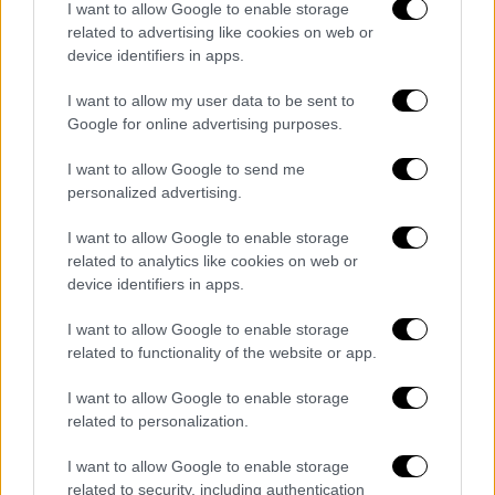
και το ενδεχόμενο να υπάρξει
ψήφος
I want to allow Google to enable storage
διαμαρτυρίας
στις κάλπες των
related to advertising like cookies on web or
device identifiers in apps.
Ευρωεκλογών
. Είναι χαρακτηριστικό πως
σύμφωνα με την Interview στο ερώτημα πόσο
I want to allow my user data to be sent to
πιθανό θεωρείται στις ευρωεκλογές να
Google for online advertising purposes.
ψηφίσετε στέλνοντας μήνυμα στο κόμμα σας
I want to allow Google to send me
για πολιτικές επιλογές με τις οποίες
personalized advertising.
διαφωνείτε σχεδόν ένας στους δύο απαντά
πολύ ή αρκετά πιθανό. Στο μεταξύ με βάση
I want to allow Google to enable storage
την GPO
το 42,1% θέλει στις ευρωεκλογές
related to analytics like cookies on web or
device identifiers in apps.
να στείλει μήνυμα αποδοκιμασίας στην
κυβέρνηση,
το 35,4% να στηρίξει το κόμμα
I want to allow Google to enable storage
που συνήθως επιλέγει και το 17,5% να
related to functionality of the website or app.
στηρίξει την κυβέρνηση (5 % είναι στο «δεν
I want to allow Google to enable storage
ξέρω- δεν απαντώ).
related to personalization.
Στόχος η αύξηση της συσπείρωσης
I want to allow Google to enable storage
related to security, including authentication