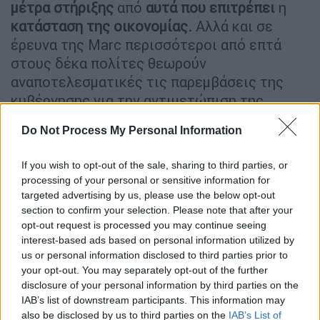
μέτρα στήριξης
από
αυτά που επιτρέπει
η
κατάσταση της οικονομίας.
Αλλά και σε
έρευνα της Marc περισσότεροι από επτά
στους δέκα πολίτες θεωρούν
αναποτελεσματικές τις παρεμβάσεις της
κυβέρνησης για την αντιμετώπιση της
ακρίβειας. Την ίδια στιγμή με απαισιοδοξία
Do Not Process My Personal Information
αντιμετωπίζει ένα μεγάλο μέρος των
πολιτών την επόμενη μέρα. Σύμφωνα με την
If you wish to opt-out of the sale, sharing to third parties, or
Metron Analysis- ως προς τη συνολική
processing of your personal or sensitive information for
αποτίμηση της κατάστασης της χώρας- το
targeted advertising by us, please use the below opt-out
60% επιμένει ότι τα πράγματα πηγαίνουν σε
section to confirm your selection. Please note that after your
opt-out request is processed you may continue seeing
λάθος κατεύθυνση, ενώ μόνο το 34% θεωρεί
interest-based ads based on personal information utilized by
ότι πηγαίνουν προς τη σωστή κατεύθυνση.
us or personal information disclosed to third parties prior to
your opt-out. You may separately opt-out of the further
Ωστόσο, δεν είναι μόνο η ακρίβεια που
disclosure of your personal information by third parties on the
προκαλεί προβληματισμό στο κυβερνών
IAB’s list of downstream participants. This information may
κόμμα, καθώς
συναγερμός
έχει σημάνει και
also be disclosed by us to third parties on the
IAB’s List of