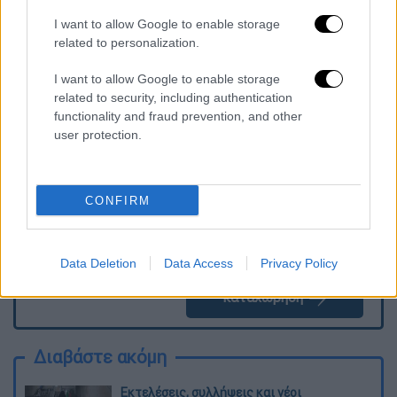
I want to allow Google to enable storage
related to personalization.
I want to allow Google to enable storage
Τα σχολιά σας δημοσιεύονται άμεσα με δική σας ευθύνη. Το
related to security, including authentication
ΕΘΝΟΣ θα παρεμβαίνει και τα προσβλητικά σχόλια θα
διαγράφονται
functionality and fraud prevention, and other
user protection.
CONFIRM
Data Deletion
Data Access
Privacy Policy
καταχώρηση
Διαβάστε ακόμη
Εκτελέσεις, συλλήψεις και νέοι