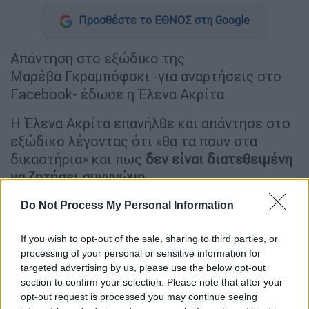
Προσθέστε το ΕΘΝΟΣ στη Google
Απάντηση στο εξώδικο της
Μαρέβα Γκραμπόφσκι -για αναρτήσεις στο
Facebook- έδωσε η Έλενα Ακρίτα.
Η Έλενα Ακρίτα επανήλθε και απάντησε στο
εξώδικο λέγοντας ότι «θα τα πουν στα
δικαστήρια» και πως
δεν είναι διατεθειμένη
να ζητήσει συγγνώμη
.
Do Not Process My Personal Information
ΔΙΑΒΑΣΤΕ ΕΠΙΣΗΣ
If you wish to opt-out of the sale, sharing to third parties, or
Πολιτική
|
05.04.2024 18:09
processing of your personal or sensitive information for
Το εξώδικο της Μαρέβας
targeted advertising by us, please use the below opt-out
Γκραμπόφσκι στην Έλενα Ακρίτα -
section to confirm your selection. Please note that after your
opt-out request is processed you may continue seeing
«Προσωπική η επίθεση»