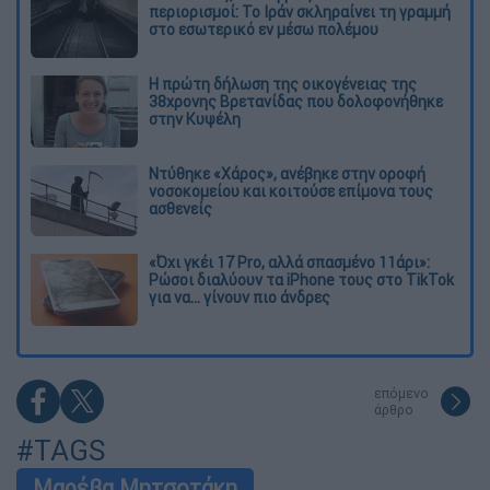
περιορισμοί: Το Ιράν σκληραίνει τη γραμμή
στο εσωτερικό εν μέσω πολέμου
Η πρώτη δήλωση της οικογένειας της
38χρονης Βρετανίδας που δολοφονήθηκε
στην Κυψέλη
Ντύθηκε «Χάρος», ανέβηκε στην οροφή
νοσοκομείου και κοιτούσε επίμονα τους
ασθενείς
«Όχι γκέι 17 Pro, αλλά σπασμένο 11άρι»:
Ρώσοι διαλύουν τα iPhone τους στο TikTok
για να... γίνουν πιο άνδρες
επόμενο
άρθρο
#TAGS
Μαρέβα Μητσοτάκη