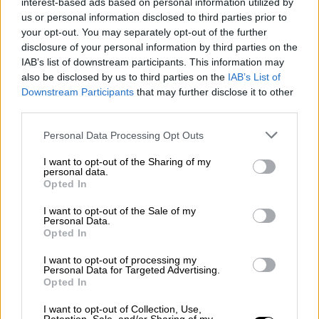
interest-based ads based on personal information utilized by
us or personal information disclosed to third parties prior to
your opt-out. You may separately opt-out of the further
disclosure of your personal information by third parties on the
Η ανάρτηση της Έλενας Ακρίτα
IAB’s list of downstream participants. This information may
also be disclosed by us to third parties on the
IAB’s List of
«Εξώδικο μου έστειλε η κυρία Γκραμποφσκι-
Downstream Participants
that may further disclose it to other
third parties.
Μητσοτάκη και με καλεί να της ζητήσω
συγγνώμη. Λυπάμαι αλλά δεν πρόκειται. Θα
Please note that this website/app uses one or more Google
Personal Data Processing Opt Outs
τα πούμε στα δικαστήρια.
Με τον άντρα της
services and may gather and store information including but
not limited to your visit or usage behaviour. You may click to
I want to opt-out of the Sharing of my
μάρτυρα
. Όπως πρέπει».
personal data.
grant or deny consent to Google and its third-party tags to
Opted In
use your data for below specified purposes in below Google
consent section.
I want to opt-out of the Sale of my
Personal Data.
Opted In
I want to opt-out of processing my
Personal Data for Targeted Advertising.
Opted In
I want to opt-out of Collection, Use,