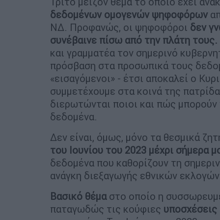
Τρίτο μείζον θέμα το οποίο έχει ανα
δεδομένων ομογενών ψηφοφόρων
απ
ΝΔ. Προφανώς, οι ψηφοφόροι
δεν γν
συνέβαινε πίσω από την πλάτη τους.
και γραμματέα τον σημερινό κυβερν
πρόσβαση στα προσωπικά τους δεδομ
«εισαγόμενοι» - έτσι αποκαλεί ο Κυ
συμμετέχουμε στα κοινά της πατρίδας 
διερωτώνται ποιοι και πώς μπορούν
δεδομένα.
Δεν είναι, όμως, μόνο τα θεσμικά ζη
του Ιουνίου του 2023 μέχρι σήμερα μ
δεδομένα που καθορίζουν τη σημεριν
ανάγκη διεξαγωγής εθνικών εκλογών
Βασικό
θέμα
στο οποίο η συσσωρευμέ
παταγωδώς τις κούφιες
υποσχέσεις