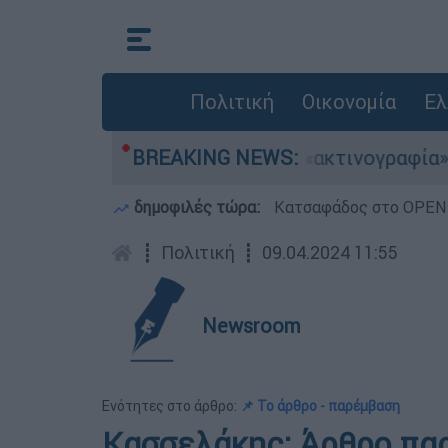
Πολιτική
Οικονομία
Ελ
 αεροσκάφη
BREAKING NEWS:
Η «ακτινογραφία» της καταστρ
δημοφιλές τώρα:
Κατσαφάδος στο OPEN: 
┋
Πολιτική
┋
09.04.2024 11:55
Newsroom
Ενότητες στο άρθρο:
📌 Το άρθρο - παρέμβαση
Κασσελάκης: Άρθρο παρ