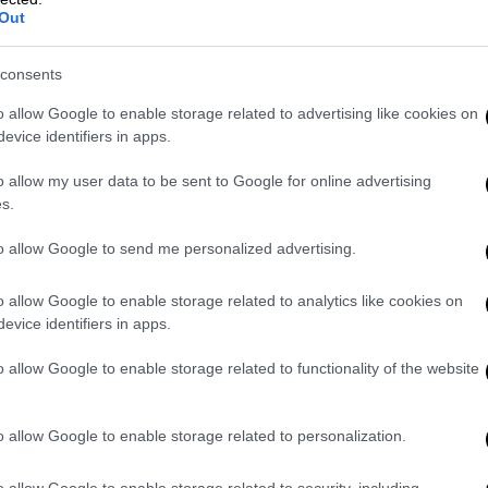
Out
ότι ο τόπος του δυστυχήματος
μπαζώθηκε
consents
την εντολή, στοιχείο που διερευνά η
αξοστοιχία μετέφερε παρανόμως εύφλεκτα
o allow Google to enable storage related to advertising like cookies on
evice identifiers in apps.
ερα δεν αμφισβητείται. Τον Ιούνιο γνώριζαν
σε συνέντευξη του στον Σταύρο Θεοδωράκη
o allow my user data to be sent to Google for online advertising
22 Μαρτίου 2023: «Γνωρίζουμε με
s.
 τρένο. Δεν υπήρχε τίποτα εύφλεκτο. Δεν
to allow Google to send me personalized advertising.
ή αμαξοστοιχία».
Μπορεί σήμερα, ένα χρόνο
 ο
Κυριάκος Μητσοτάκης
; Τον προκαλώ να
o allow Google to enable storage related to analytics like cookies on
evice identifiers in apps.
ζαν ότι
η κυβέρνηση θα αρνηθεί τη σύσταση
o allow Google to enable storage related to functionality of the website
 επιλέξει τόσο ξεδιάντροπα το δρόμο της
γνώριζαν ούτε οι συγγενείς των θυμάτων,
o allow Google to enable storage related to personalization.
ιο των πολιτών που υπογράφουν το ψήφισμα
 γνωρίζουν. Γνωρίζουν ότι η αλληλεγγύη των
o allow Google to enable storage related to security, including