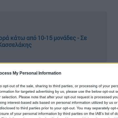
φορά κάτω από 10-15 μονάδες - Σε
 Κασσελάκης
 την τραγωδία των Τεμπών και τον τρόπου
ocess My Personal Information
του Κυριάκου Μητσοτάκη, αναφέρεται στο
ή προσωπικών δεδομένων πολιτών ενώ
to opt-out of the sale, sharing to third parties, or processing of your per
ιο- διαχείριση του ζητήματος της ακρίβειας.
formation for targeted advertising by us, please use the below opt-out s
r selection. Please note that after your opt-out request is processed y
eing interest-based ads based on personal information utilized by us or
disclosed to third parties prior to your opt-out. You may separately opt-
losure of your personal information by third parties on the IAB’s list of
ση, γιατί λίγους μήνες μετά τη