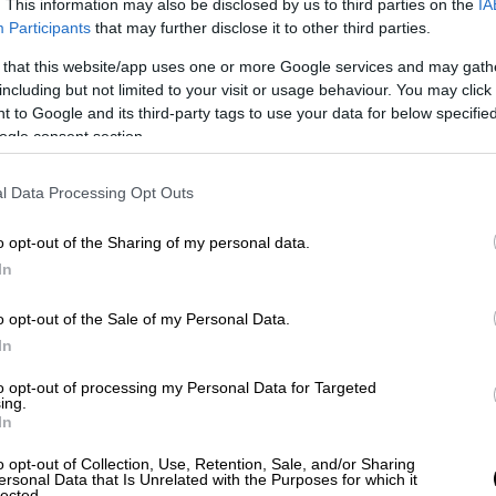
. This information may also be disclosed by us to third parties on the
IA
ς
εκλογές
η αντιπολίτευση τολμά να ζητάει
Participants
that may further disclose it to other third parties.
εία του 41%
τούς εμποδίζει να αντιληφθούν
 that this website/app uses one or more Google services and may gath
ουν μεσολαβήσει καθοριστικά γεγονότα που
including but not limited to your visit or usage behaviour. You may click 
ων οποίων οι ψηφοφόροι εμπιστεύτηκαν
 to Google and its third-party tags to use your data for below specifi
ρνηση της χώρας.
ogle consent section.
 γνώριζαν οι πολίτες τον
Ιούνιο
του 2023
l Data Processing Opt Outs
υν την ψήφο τους.
o opt-out of the Sharing of my personal data.
κατ’ αρχάς οι ψηφοφόροι δεν γνώριζαν ότι
In
μα κάποιοι αλλοίωσαν το περιεχόμενο του
σχύσουν το επιχείρημα του ανθρώπινου
o opt-out of the Sale of my Personal Data.
μοντάζ, ότι το παραποιημένο ηχητικό
In
τικό μέσο ενημέρωσης και από εκεί
to opt-out of processing my Personal Data for Targeted
Μητσοτάκης αξιοποίησε πολιτικά τον
ing.
σα σε λίγες ώρες ετυμηγορία ότι το
In
 ανθρώπινο λάθος». Σήμερα γνωρίζουμε ότι
o opt-out of Collection, Use, Retention, Sale, and/or Sharing
δίσκο από τον
ΟΣΕ
για να διερευνήσει την
ersonal Data that Is Unrelated with the Purposes for which it
lected.