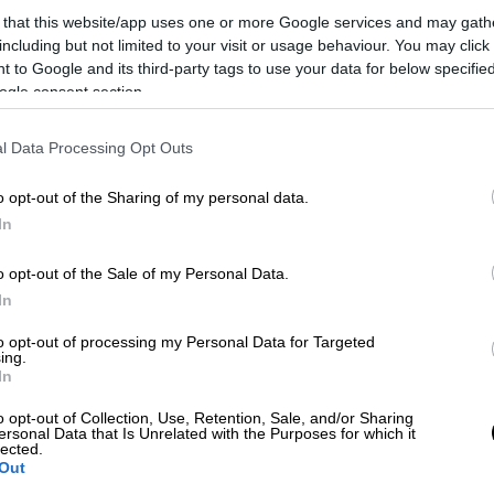
 that this website/app uses one or more Google services and may gath
including but not limited to your visit or usage behaviour. You may click 
 to Google and its third-party tags to use your data for below specifi
ogle consent section.
l Data Processing Opt Outs
o opt-out of the Sharing of my personal data.
In
o opt-out of the Sale of my Personal Data.
 το ΕΘΝΟΣ στη Google
In
to opt-out of processing my Personal Data for Targeted
ο Κασσελάκη ο εκπρόσωπος τύπου της
Νέας
ing.
την ανάρτηση του προέδρου του
ΣΥΡΙΖΑ
για
In
ου στον
Αρχιεπίσκοπο
Αμερικής
o opt-out of Collection, Use, Retention, Sale, and/or Sharing
ersonal Data that Is Unrelated with the Purposes for which it
lected.
Out