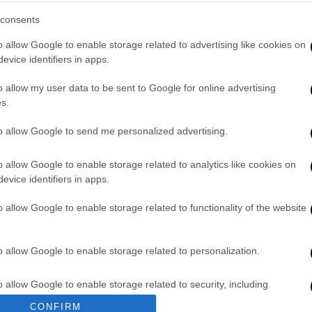
ενώ ο κ.
Κασσελάκης
επιλέγει να σχολιάσει
consents
υ να αναφέρεται στην πατρίδα, τη θρησκεία
o allow Google to enable storage related to advertising like cookies on
στα πλαίσια της πολιτικής αντιπαράθεσης,
evice identifiers in apps.
ει στους πολιτικούς του αντιπάλους να
o allow my user data to be sent to Google for online advertising
!
s.
πετάει και έναν διαχωρισμό Κράτους-
to allow Google to send me personalized advertising.
χώς, η υποκρισία περισσεύει!».
o allow Google to enable storage related to analytics like cookies on
evice identifiers in apps.
. Το ΕΘΝΟΣ θα παρεμβαίνει και τα προσβλητικά σχόλια θα
o allow Google to enable storage related to functionality of the website
o allow Google to enable storage related to personalization.
o allow Google to enable storage related to security, including
cation functionality and fraud prevention, and other user protection.
CONFIRM