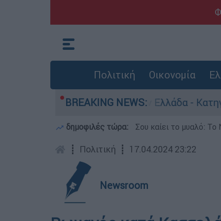
Φ
Πολιτική
Οικονομία
Ελ
 για ανθρωποκτονίες στην Ελλάδα - Κατηγορείτα
BREAKING NEWS:
δημοφιλές τώρα:
Σου καίει το μυαλό: Το 
┋
Πολιτική
┋
17.04.2024 23:22
Newsroom