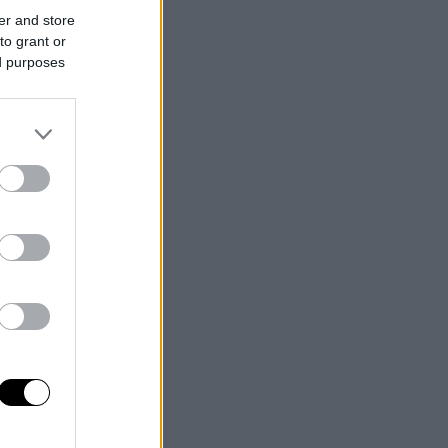
er and store
to grant or
ed purposes