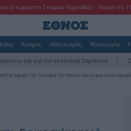
ωτιά τώρα στο Στεφάνι Κορινθίας - Ήχησε το 1
λάδα
Κόσμος
Αθλητισμός
Ψυχαγωγία
F
ι και για την εκτέλεση Ζαμπούνη
Ζάκυνθο
Netflix έφερε την ταινιάρα του Νόλαν που οι φαν έχουν κρυφό