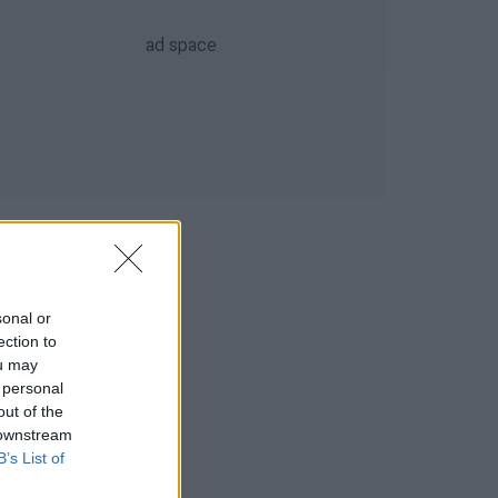
sonal or
ection to
ou may
 personal
out of the
 downstream
B’s List of