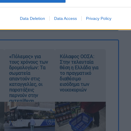
Data Deletion
Data Access
Privacy Policy
καταχώρηση
«Πόλεμος» για
Κόλαφος ΟΟΣΑ:
τους χρόνους των
Στην τελευταία
δρομολογίων: Τα
θέση η Ελλάδα για
σωματεία
το πραγματικό
απαντούν στις
διαθέσιμο
καταγγελίες, οι
εισόδημα των
παρατάξεις
νοικοκυριών
περνούν στην
αντεπίθεση