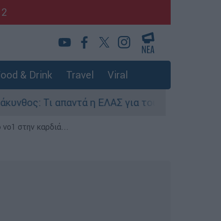
12
ood & Drink
Travel
Viral
ς: Τι απαντά η ΕΛΑΣ για τους 8 βιασμούς τουρι
 νο1 στην καρδιά...