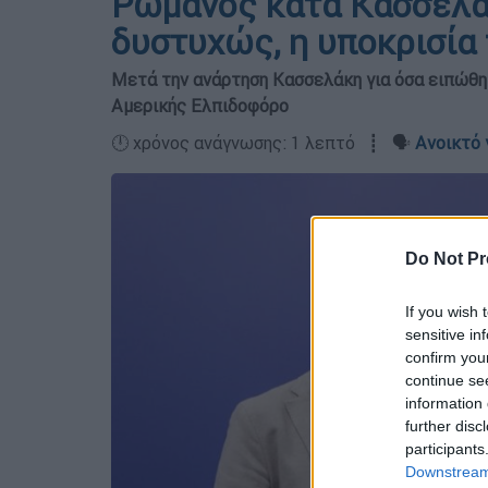
Ρωμανός κατά Κασσελάκ
δυστυχώς, η υποκρισία
Μετά την ανάρτηση Κασσελάκη για όσα ειπώθη
Αμερικής Ελπιδοφόρο
🕛 χρόνος ανάγνωσης: 1 λεπτό ┋ 🗣️
Ανοικτό 
Do Not Pr
If you wish 
sensitive in
confirm you
continue se
information 
further disc
participants
Downstream 