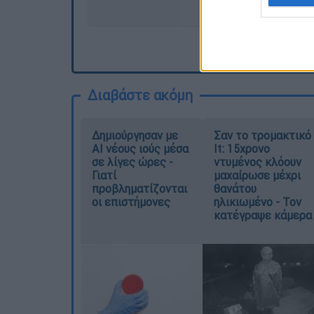
Διαβάστε ακόμη
Δημιούργησαν με
Σαν το τρομακτικό
AI νέους ιούς μέσα
It: 15χρονο
σε λίγες ώρες -
ντυμένος κλόουν
Γιατί
μαχαίρωσε μέχρι
προβληματίζονται
θανάτου
οι επιστήμονες
ηλικιωμένο - Τον
κατέγραψε κάμερα