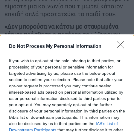
είμαστε μια κοινωνία που τιμωρεί κάποιον
επειδή απλά προστατεύει το παιδί του».
«Δεν μπορούσα να κάτσω με σταυρωμένα
χέρια»
πρόσθεσε ο πατέρας του 10χρονου,
ενώ ερωτώμενος για το αν έχει βοήθεια
Do Not Process My Personal Information
ανέφερε ότι όλο το νησί υποστηρίζει την
οικογένειά του. «Έχεις μαζί σου και την
If you wish to opt-out of the sale, sharing to third parties, or
αξιωματική αντιπολίτευση. Στεκόμαστε
processing of your personal or sensitive information for
δίπλα σου, στη σύζυγό σου» είπε από τη
targeted advertising by us, please use the below opt-out
μεριά του ο Κασσελάκης.
section to confirm your selection. Please note that after your
opt-out request is processed you may continue seeing
«Στεκόμαστε πλάι στο δίκιο»
interest-based ads based on personal information utilized by
us or personal information disclosed to third parties prior to
your opt-out. You may separately opt-out of the further
Σήμερα στη
Νίσυρο
αναζήτησα και
disclosure of your personal information by third parties on the
συνάντησα τον
Σαϊμίρ
. Έναν βιοπαλαιστή
IAB’s list of downstream participants. This information may
πατέρα που από τα άγρια χαράματα έως αργά
also be disclosed by us to third parties on the
IAB’s List of
το βράδυ εργάζεται για να συντηρήσει την
Downstream Participants
that may further disclose it to other