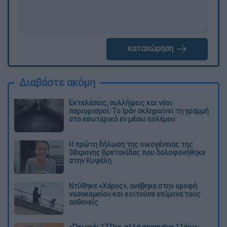
καταχώρηση
Διαβάστε ακόμη
Εκτελέσεις, συλλήψεις και νέοι
περιορισμοί: Το Ιράν σκληραίνει τη γραμμή
στο εσωτερικό εν μέσω πολέμου
Η πρώτη δήλωση της οικογένειας της
38χρονης Βρετανίδας που δολοφονήθηκε
στην Κυψέλη
Ντύθηκε «Χάρος», ανέβηκε στην οροφή
νοσοκομείου και κοιτούσε επίμονα τους
ασθενείς