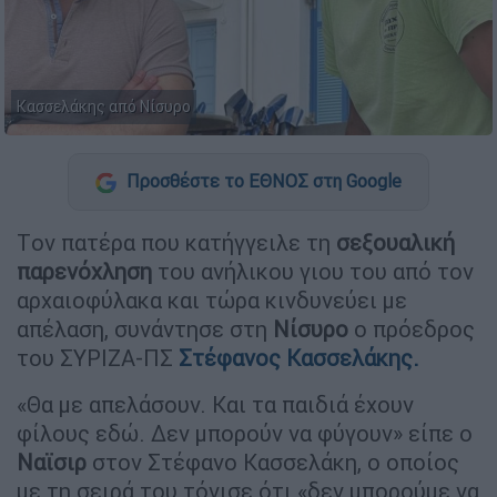
Κασσελάκης από Νίσυρο
Προσθέστε το ΕΘΝΟΣ στη Google
Tον πατέρα που κατήγγειλε τη
σεξουαλική
παρενόχληση
του ανήλικου γιου του από τον
αρχαιοφύλακα και τώρα κινδυνεύει με
απέλαση, συνάντησε στη
Νίσυρο
ο πρόεδρος
του ΣΥΡΙΖΑ-ΠΣ
Στέφανος Κασσελάκης.
«Θα με απελάσουν. Και τα παιδιά έχουν
φίλους εδώ. Δεν μπορούν να φύγουν» είπε ο
Ναϊσιρ
στον Στέφανο Κασσελάκη, ο οποίος
με τη σειρά του τόνισε ότι «δεν μπορούμε να