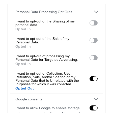
third parties.
οικογένειά του, τη σύζυγό του, τα δυο του
παιδιά.
Please note that this website/app uses one or more Google
Personal Data Processing Opt Outs
Ο
Σαϊμίρ
, ο γιος του, ύψωσαν ανάστημα και
services and may gather and store information including but
not limited to your visit or usage behaviour. You may click to
I want to opt-out of the Sharing of my
κατήγγειλαν ένα -όπως φαίνεται- κατ’
personal data.
grant or deny consent to Google and its third-party tags to
εξακολούθηση
έγκλημα
.
Opted In
use your data for below specified purposes in below Google
Οφείλουμε να σταθούμε στο πλάι τους. Η
consent section.
I want to opt-out of the Sale of my
κοινωνία της Νισύρου το απέδειξε στην
Personal Data.
Opted In
πράξη.
Οφείλει και η
πολιτεία
να παράσχει
I want to opt-out of processing my
Personal Data for Targeted Advertising.
ψυχολογική υποστήριξη στους
Opted In
καταγγέλοντες
, αλλά και να τους
I want to opt-out of Collection, Use,
προστατεύσει νομικά.
Retention, Sale, and/or Sharing of my
Personal Data that Is Unrelated with the
Στο πρώτο σκέλος, ήδη εθελοντές
Purposes for which it was collected.
ψυχολόγοι / ψυχοθεραπευτές του
ΣΥΡΙΖΑ
θα
Opted Out
συνδράμουν. Το δεύτερο είναι απόφαση της
Google consents
κυβέρνησης.
Εμείς, ως αξιωματική αντιπολίτευση,
I want to allow Google to enable storage