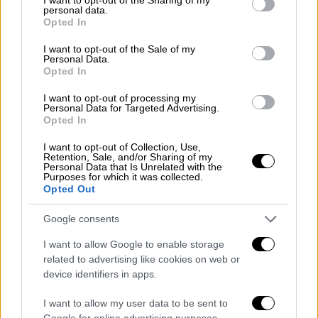
Αν η μεγάλη αποτυχία ηγεσίας θεωρείται το
personal data.
grant or deny consent to Google and its third-party tags to
Opted In
να σχεδιάσει λύσεις, σίγουρα η πιο σοβαρή
use your data for below specified purposes in below Google
αποτυχία ηγεσίας είναι το να προβλέπει.
consent section.
I want to opt-out of the Sale of my
Personal Data.
Opted In
Στην Ευρώπη έχουν μπερδέψει τις κρίσεις
με τις λύσεις και έχουν καταφανέστατα
I want to opt-out of processing my
Personal Data for Targeted Advertising.
αποτύχει στις προβλέψεις.
Opted In
Μια Ευρώπη, όμως, «μπερδεμένη», χωρίς
I want to opt-out of Collection, Use,
Retention, Sale, and/or Sharing of my
στόχευση στον ορίζοντα, που υπηρετεί
Personal Data that Is Unrelated with the
Purposes for which it was collected.
ισορροπίες κατευνασμού, αντί να δίνει
Opted Out
«τροφή» στην πραγματική της δύναμη που
είναι η παραγωγή, «λαδώνει» με αυτού του
Google consents
είδους τις πολιτικές την αλυσίδα του
I want to allow Google to enable storage
«ευρωσκεπτισμού».
related to advertising like cookies on web or
device identifiers in apps.
Γιατί το λέω αυτό;… Δείτε τα τελευταία
στοιχεία του Ευρωβαρόμετρου. Το 57% των
I want to allow my user data to be sent to
Google for online advertising purposes.