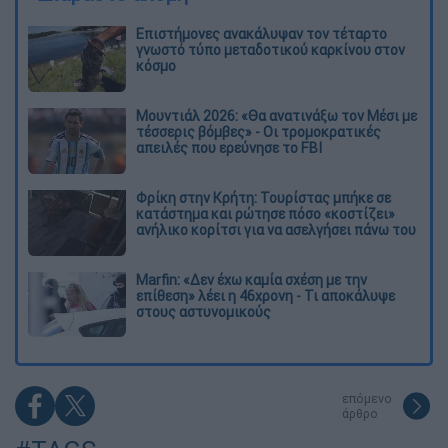
Επιστήμονες ανακάλυψαν τον τέταρτο
γνωστό τύπο μεταδοτικού καρκίνου στον
κόσμο
Μουντιάλ 2026: «Θα ανατινάξω τον Μέσι με
τέσσερις βόμβες» - Οι τρομοκρατικές
απειλές που ερεύνησε το FBI
Φρίκη στην Κρήτη: Τουρίστας μπήκε σε
κατάστημα και ρώτησε πόσο «κοστίζει»
ανήλικο κορίτσι για να ασελγήσει πάνω του
Marfin: «Δεν έχω καμία σχέση με την
επίθεση» λέει η 46χρονη - Τι αποκάλυψε
στους αστυνομικούς
επόμενο
άρθρο