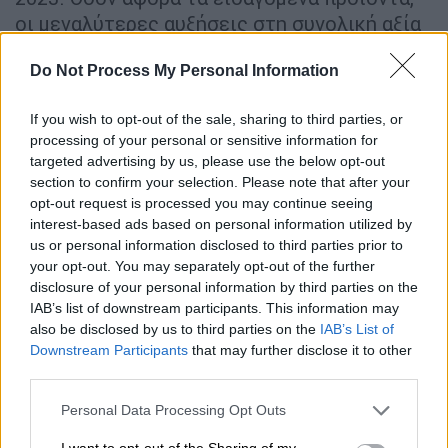
οι μεγαλύτερες αυξήσεις στη συνολική αξία
των εισαγωγών αφορούσαν καπνικά
Do Not Process My Personal Information
προϊόντα, ζάχαρη, λαχανικά, ελιές και
ελαιόλαδο.
If you wish to opt-out of the sale, sharing to third parties, or
Και προσέξτε κι αυτό: Οι εισαγωγές από την
processing of your personal or sensitive information for
targeted advertising by us, please use the below opt-out
Τουρκία και την Αίγυπτο είχαν τη
section to confirm your selection. Please note that after your
μεγαλύτερη αύξηση σε δημητριακά, φρούτα,
opt-out request is processed you may continue seeing
ξηρούς καρπούς, λαχανικά, ελιές και
interest-based ads based on personal information utilized by
ελαιόλαδο. Οι δε ποιοτικές προδιαγραφές
us or personal information disclosed to third parties prior to
your opt-out. You may separately opt-out of the further
σε Τουρκία κι Αίγυπτο δεν σχετίζονται με
disclosure of your personal information by third parties on the
αυτές της ΕΕ και της ΚΑΠ…
IAB’s list of downstream participants. This information may
also be disclosed by us to third parties on the
IAB’s List of
Παραλογισμός; Ιδεοληπτικές εμμονές;
Downstream Participants
that may further disclose it to other
Σύγχυση; Ελλειψη οράματος; Ελλειψη
third parties.
ηγεσίας; Ολα αυτά μαζί; Πάντως, σίγουρα
Please note that this website/app uses one or more Google
Personal Data Processing Opt Outs
κάτι πάει λάθος…
services and may gather and store information including but
not limited to your visit or usage behaviour. You may click to
I want to opt-out of the Sharing of my