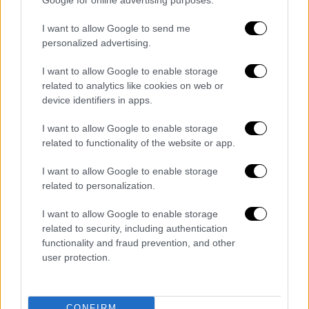
Ελλήνων θεωρεί ότι τα πράγματα στην ΕΕ
κινούνται προς τη λάθος κατεύθυνση. Δεν
I want to allow Google to send me
είναι όμως μόνο αυτό. Δείτε τι άλλο μας
personalized advertising.
λένε οι αριθμοί.
I want to allow Google to enable storage
Στις πρώτες προτεραιότητες εν όψει
related to analytics like cookies on web or
device identifiers in apps.
ευρωπαϊκών εκλογών μπαίνει για εμας η
αγροτική πολιτική με 35%, όταν που στις
I want to allow Google to enable storage
άλλες ευρωπαϊκές χώρες είναι στο 23%.
related to functionality of the website or app.
Και συνεχίζουν οι πολίτες -κι όχι οι αριθμοί-
I want to allow Google to enable storage
να μας… φωνάζουν για τους τομείς που η
related to personalization.
Ε.Ε. πρέπει να εστιάσει για να ενισχύσει τη
I want to allow Google to enable storage
θέση της στον κόσμο. Εδώ οι Έλληνες για
related to security, including authentication
πρώτη φορά προτάσσουν την ασφάλεια των
functionality and fraud prevention, and other
τροφίμων και η γεωργία με 36%.
user protection.
Όταν οι πολίτες μας δείχνουν το δρόμο, δεν
μπορεί να λέμε πως τα προβλήματά τους και
CONFIRM