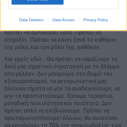
οι ανάγκες τους δεν είναι το δικό μας
μονοπάτι.
Data Deletion
Data Access
Privacy Policy
Η Ευρώπη δεν οφείλει μόνο να σχεδιάσει,
πρέπει να εμπνεύσει ξανά. Πρέπει να
στηρίξει. Πρέπει να κάνει ξανά το καθήκον
της ρόλο, και τον ρόλο της, καθήκον.
Και εμείς εδώ… Θα πρέπει να χαράξουμε τη
δική μας αγροτική στρατηγική με το βλέμμα
στο μέλλον. Δεν μπορούμε στο βωμό του
εξισορροπισμού, τα ανταγωνιστικά μας
πλεονεκτήματα να μην τα αναδεικνύουμε, να
μην τα προστατεύουμε. Έχουμε τεράστια,
μοναδική ποικιλότητα και ποιότητα. Δεν
πρέπει απλά να επιβιώσουμε. Πρέπει να
πρωταγωνιστήσουμε! Αλλιώς, θα συνεχίσει
να μεγαλώνει το 76% της απαισιοδοξίας των