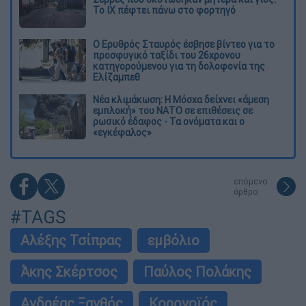
Το ΙΧ πέφτει πάνω στο φορτηγό
Ο Ερυθρός Σταυρός έσβησε βίντεο για το
προσφυγικό ταξίδι του 26χρονου
κατηγορούμενου για τη δολοφονία της
Ελίζαμπεθ
Νέα κλιμάκωση: Η Μόσχα δείχνει «άμεση
εμπλοκή» του ΝΑΤΟ σε επιθέσεις σε
ρωσικό έδαφος - Τα ονόματα και ο
«εγκέφαλος»
επόμενο
άρθρο
#TAGS
Αλέξης Τσίπρας
εμβόλιο
Άκης Σκέρτσος
Παύλος Πολάκης
Ανδρέας Ξανθός
Κορονοϊός