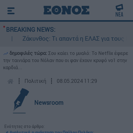
BREAKING NEWS:
Ζάκυνθος: Τι απαντά η ΕΛΑΣ για τους 8 βιασ
δημοφιλές τώρα:
Σου καίει το μυαλό: Το Netflix έφερε
την ταινιάρα του Νόλαν που οι φαν έχουν κρυφό νο1 στην
καρδιά...
┋
Πολιτική
┋
08.05.2024 11:29
Newsroom
Ενότητες στο άρθρο:
📌 Αναλυτικά, η ανάρτηση του Παύλου Πολάκη: