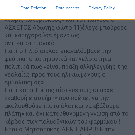
δεν με άκουσε!
Data Deletion
Data Access
Privacy Policy
Γιατί ο Ξανθος (που έκανε και το ASTRA
«χωρίς αστερίσκους» και τον παίνευε ο
ΑΣΧΕΤΟΣ Αδωνης φώτο 11)έλεγε μπούρδες
και κατηγορούσε έμενα ως
αντιεπιστημονικό
Γιατί ο Ηλιόπουλος επαναλάμβανε την
ψεύτικη επιστημονικά και γελοιότητα
πολιτικά πως «είναι πράξη αλληλεγγύης της
νεολαίας προς τους ηλικιωμένους ο
εμβολιασμός»
Γιατί και ο Τσίπας πίστευε πως υπάρχει
«καθαρή επιστήμη» που πρέπει να την
ακολουθούμε πιστά όλοι και να «βάζουμε
πλάτη» και όχι κατευθυνόμενη γνώση από το
κέρδος των πολυεθνικών του φαρμάκου!!
Έτσι ο Μητσοτάκης ΔΕΝ ΠΛΗΡΩΣΕ την