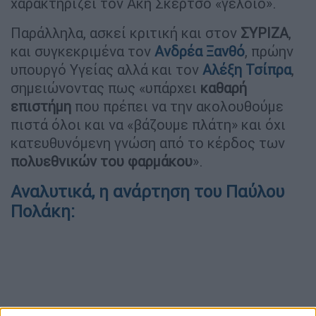
χαρακτηρίζει τον Άκη Σκέρτσο «γελοίο».
Παράλληλα, ασκεί κριτική και στον
ΣΥΡΙΖΑ
,
και συγκεκριμένα τον
Ανδρέα Ξανθό
, πρώην
υπουργό Υγείας αλλά και τον
Αλέξη Τσίπρα
,
σημειώνοντας πως «υπάρχει
καθαρή
επιστήμη
που πρέπει να την ακολουθούμε
πιστά όλοι και να «βάζουμε πλάτη» και όχι
κατευθυνόμενη γνώση από το κέρδος των
πολυεθνικών του φαρμάκου
».
Αναλυτικά, η ανάρτηση του Παύλου
Πολάκη: