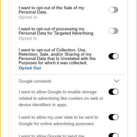
consent section.
I want to opt-out of the Sale of my
Personal Data.
Opted In
I want to opt-out of processing my
Αν σας πω ΑΛΗΤΗΡΙΟΥΣ,αν σας πω
Personal Data for Targeted Advertising.
Opted In
ΔΙΕΦΘΑΡΜΕΝΟΥΣ που τα πιάσατε από τις
εταιρείες εμβολίων ,αν σας πω ΑΣΧΕΤΟΥΣ
I want to opt-out of Collection, Use,
Retention, Sale, and/or Sharing of my
και ΗΛΙΘΙΟΥΣ ,δεν νομίζετε πως θα έχω
Personal Data that Is Unrelated with the
Purposes for which it was collected.
δίκιο;;;;;(φώτο 1-2)
Opted Out
Όταν έλεγα πως έπρεπε να εμβολιαστούν οι
Google consents
άνω των 60 και οι ευπαθείς ομάδες, όταν
I want to allow Google to enable storage
έλεγα πως δεν έπρεπε να ανοίξει η
related to advertising like cookies on web or
πλατφόρμα για το ASTRA ZENEKA για όλες
device identifiers in apps.
τις ηλικίες γιατί παρουσιάζει συχνά
I want to allow my user data to be sent to
θρομβώσεις ως επιπλοκές ποιος είχε δίκιο
Google for online advertising purposes.
;;;;
Εγώ η οι Τσιόδρες, οι Βασιλακοπουλοι και
I want to allow Google to send me