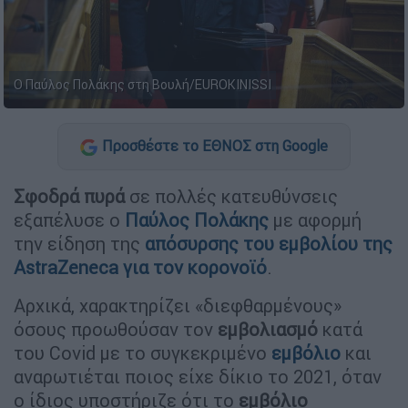
Ο Παύλος Πολάκης στη Βουλή/EUROKINISSI
Προσθέστε το ΕΘΝΟΣ στη Google
Σφοδρά πυρά
σε πολλές κατευθύνσεις
εξαπέλυσε ο
Παύλος
Πολάκης
με αφορμή
την είδηση της
απόσυρσης του εμβολίου της
AstraZeneca για τον κορονοϊό
.
Αρχικά, χαρακτηρίζει «διεφθαρμένους»
όσους προωθούσαν τον
εμβολιασμό
κατά
του Covid με το συγκεκριμένο
εμβόλιο
και
αναρωτιέται ποιος είχε δίκιο το 2021, όταν
ο ίδιος υποστήριζε ότι το
εμβόλιο