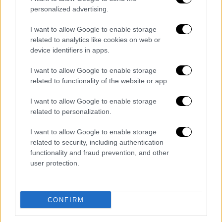
λοιπά ζαρζαβατικά του κήπου των ειδικών
personalized advertising.
και των πρωιναδικων;;;;
I want to allow Google to enable storage
Ποιος ήταν επιστήμονας;
related to analytics like cookies on web or
Εγώ η ο ΓΕΛΟΙΟΣ ΣΚΕΡΤΣΟΣ;;;(φωτο 8-9)
device identifiers in apps.
Ποιος έλεγε αλήθειες;
I want to allow Google to enable storage
Εγώ ή ο Μητσοτάκης που τόλμησε ο
related to functionality of the website or app.
αριστοαχρηστος να με πει «αντιεμβολιαστη»
επειδή επέμενα στη γνώση που πήραμε στη
I want to allow Google to enable storage
βασική ιατρική εκπαίδευσή για τα εμβόλια;;;
related to personalization.
Ποιος ήταν αντικειμενικός;;
I want to allow Google to enable storage
Εγώ ή οι πληρωμένες γραφίδες και
related to security, including authentication
μικρόφωνα που πέταξαν τόνους λάσπης
functionality and fraud prevention, and other
εναντίον μου και με ελεεινολογούσαν γιατί
user protection.
είχαν μπει στο pay roll των φαρμακευτικών
και των λιστών Πετσα-Κικιλια-Πλευρη κλπ
CONFIRM
κλπ ;;;;
ΥΓ1 :Δυστυχώς ούτε ο Σύριζα κεντρικά τότε