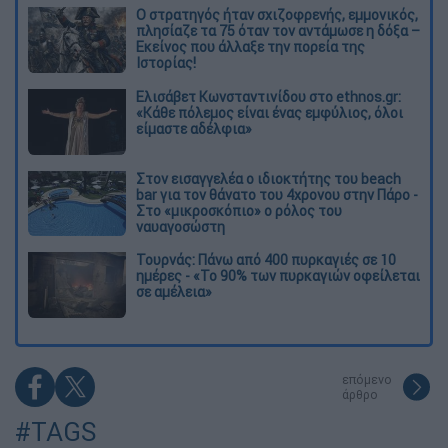
O στρατηγός ήταν σχιζοφρενής, εμμονικός,
πλησίαζε τα 75 όταν τον αντάμωσε η δόξα –
Εκείνος που άλλαξε την πορεία της
Ιστορίας!
Ελισάβετ Κωνσταντινίδου στο ethnos.gr:
«Κάθε πόλεμος είναι ένας εμφύλιος, όλοι
είμαστε αδέλφια»
Στον εισαγγελέα ο ιδιοκτήτης του beach
bar για τον θάνατο του 4χρονου στην Πάρο -
Στο «μικροσκόπιο» ο ρόλος του
ναυαγοσώστη
Τουρνάς: Πάνω από 400 πυρκαγιές σε 10
ημέρες - «Το 90% των πυρκαγιών οφείλεται
σε αμέλεια»
επόμενο
άρθρο
#TAGS