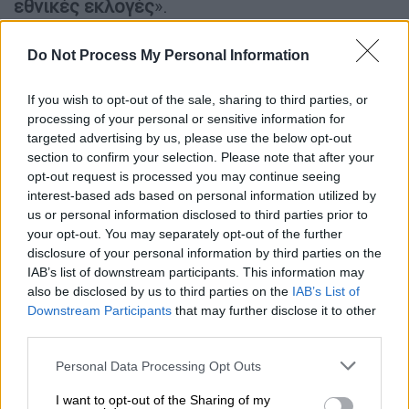
εθνικές εκλογές
».
Αυτό ήταν το μήνυμα του προέδρου του
Do Not Process My Personal Information
ΠΑΣΟΚ
-Κινήματος
Αλλαγής Νίκου
Ανδρουλάκη
από τα Χανιά, ξεκινώντας την
If you wish to opt-out of the sale, sharing to third parties, or
περιοδεία του στην Κρήτη.
processing of your personal or sensitive information for
targeted advertising by us, please use the below opt-out
Ο κ. Ανδρουλάκης, ο οποίος συνοδεύεται
section to confirm your selection. Please note that after your
από υποψήφιους ευρωβουλευτές και
opt-out request is processed you may continue seeing
interest-based ads based on personal information utilized by
στελέχη του κόμματος, κατά τη διάρκεια
us or personal information disclosed to third parties prior to
επίσκεψης του σε σημεία της πόλης, στην
your opt-out. You may separately opt-out of the further
οποία παρίστατο και ο δήμαρχος
Χανίων
disclosure of your personal information by third parties on the
Παναγιώτης Σημανδηράκης
, συναντήθηκε με
IAB’s list of downstream participants. This information may
also be disclosed by us to third parties on the
IAB’s List of
πολίτες και συνομίλησε μαζί τους.
Downstream Participants
that may further disclose it to other
third parties.
«Θέλω να ευχηθώ σε όλους και όλες χρόνια
πολλά. Όπως καταλαβαίνετε έχουν μείνει
Please note that this website/app uses one or more Google
Personal Data Processing Opt Outs
λιγότερο από πέντε εβδομάδες μέχρι τις
services and may gather and store information including but
not limited to your visit or usage behaviour. You may click to
I want to opt-out of the Sharing of my
εκλογές. Για εμάς είναι κρίσιμες οι εκλογές,