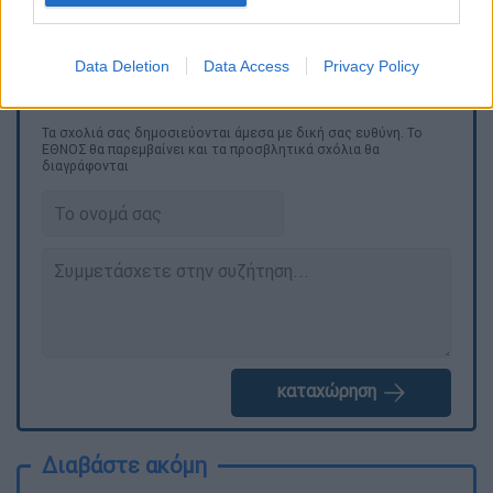
επόμενες εθνικές εκλογές» είπε ο
κ.
Ανδρουλάκης
.
Data Deletion
Data Access
Privacy Policy
Τα σχολιά σας δημοσιεύονται άμεσα με δική σας ευθύνη. Το
ΕΘΝΟΣ θα παρεμβαίνει και τα προσβλητικά σχόλια θα
διαγράφονται
καταχώρηση
Διαβάστε ακόμη