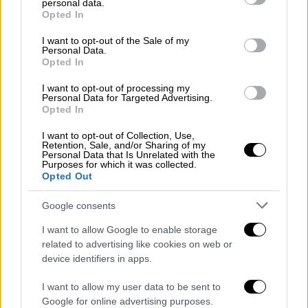
personal data.
grant or deny consent to Google and its third-party tags to
διότι πιστεύουμε ακράδαντα ότι πρέπει να
Opted In
use your data for below specified purposes in below Google
υπάρξει σοβαρή και ισχυρή αντιπολίτευση
consent section.
I want to opt-out of the Sale of my
στον τόπο. Είναι ο μόνος δρόμος για να
Personal Data.
Opted In
μπορεί να υπάρξει η φωνή της λογικής, της
προόδου απέναντι σε μία κυβέρνηση που
I want to opt-out of processing my
Personal Data for Targeted Advertising.
κλιμακώνει την αλαζονεία της. Όσο η Νέα
Opted In
Δημοκρατία δεν νιώθει μία σοβαρή πολιτική
I want to opt-out of Collection, Use,
απειλή, τόσο τα πράγματα θα χειροτερεύουν
Retention, Sale, and/or Sharing of my
Personal Data that Is Unrelated with the
για τον ελληνικό λαό, διότι πολύ απλά δεν θα
Purposes for which it was collected.
έχει προτεραιότητα τη δημόσια υγεία, τη
Opted Out
δημόσια παιδεία, την ακρίβεια. Για όλα θα
Google consents
υπάρχει η απάντηση του 41% και για αυτό
ζητώ εδώ από την Κρήτη την ιδιαίτερη
I want to allow Google to enable storage
related to advertising like cookies on web or
πατρίδα μου, να υπάρξει ένα διπλό μήνυμα
device identifiers in apps.
αποδοκιμασίας, απέναντι σε ό,τι έχει συμβεί
στον τόπο τον τελευταίο χρόνο. Και μιλώ
I want to allow my user data to be sent to
για τη συγκάλυψη σοβαρών σκανδάλων, την
Google for online advertising purposes.