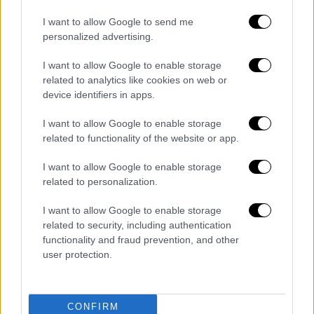
τραγωδία των Τεμπών, την ακρίβεια που δεν
I want to allow Google to send me
αντιμετωπίζεται αλλά κλιμακώνεται,
personalized advertising.
απέναντι σε μία οικονομική πολιτική την
οποία ο κ. Μητσοτάκης τη θεωρεί
I want to allow Google to enable storage
related to analytics like cookies on web or
επιτυχημένη. Αλλά πώς γίνεται να είναι
device identifiers in apps.
επιτυχημένη η οικονομική πολιτική, όταν ο
λαός τον οποίο κυβερνά έχει τη χειρότερη
I want to allow Google to enable storage
αγοραστική δύναμη σε όλη την ευρωζώνη;
related to functionality of the website or app.
Απέναντι σε όλα αυτά χρειάζεται μία
I want to allow Google to enable storage
απάντηση αποδοκιμασίας αλλά και
related to personalization.
συγχρόνως ενίσχυσης της δημοκρατικής
παράταξης. Όσο πιο δυνατό είναι το ΠΑΣΟΚ
I want to allow Google to enable storage
related to security, including authentication
και η δημοκρατική παράταξη τόσο
functionality and fraud prevention, and other
μεγαλύτερη απειλή θα νιώθει η Νέα
user protection.
Δημοκρατία και θα έχει την επόμενη μέρα ο
λαός ισχυρή σοβαρή αντιπολίτευση αλλά και
μία ισχυρή κυβερνητική επιλογή για τις
CONFIRM