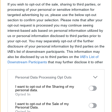
If you wish to opt-out of the sale, sharing to third parties, or
Μητσοτάκης - Ζελένσκι από την Οδησσό
processing of your personal or sensitive information for
targeted advertising by us, please use the below opt-out
section to confirm your selection. Please note that after your
Προσθέστε το ΕΘΝΟΣ στη Google
opt-out request is processed you may continue seeing
interest-based ads based on personal information utilized by
us or personal information disclosed to third parties prior to
Ο Πρωθυπουργός
Κυριάκος Μητσοτάκης
your opt-out. You may separately opt-out of the further
είχε τηλεφωνική επικοινωνία με τον
disclosure of your personal information by third parties on the
Πρόεδρο της Ουκρανίας
Βολοντίμιρ
IAB’s list of downstream participants. This information may
Ζελένσκι
. Κατά τη διάρκεια της συνομιλίας ο
also be disclosed by us to third parties on the
IAB’s List of
Downstream Participants
that may further disclose it to other
Πρωθυπουργός
επανέλαβε ότι η Ελλάδα θα
third parties.
συνεχίσει να
στηρίζει
την
Ουκρανία
.
Please note that this website/app uses one or more Google
Personal Data Processing Opt Outs
Σε συνέχεια των αποφάσεων του
services and may gather and store information including but
Ευρωπαϊκού
Συμβουλίου
του περασμένου
not limited to your visit or usage behaviour. You may click to
I want to opt-out of the Sharing of my
personal data.
grant or deny consent to Google and its third-party tags to
Δεκεμβρίου, ο Κυριάκος
Μητσοτάκης
Opted In
use your data for below specified purposes in below Google
επαναβεβαίωσε την στήριξη της Ελλάδας
consent section.
I want to opt-out of the Sale of my
στην ευρωπαϊκή πορεία της
Ουκρανίας
και
Personal Data.
Opted In