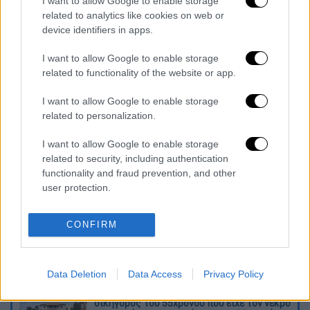
I want to allow Google to enable storage
related to analytics like cookies on web or
device identifiers in apps.
I want to allow Google to enable storage
related to functionality of the website or app.
I want to allow Google to enable storage
καταχώρηση
related to personalization.
I want to allow Google to enable storage
Διαβάστε ακόμη
related to security, including authentication
functionality and fraud prevention, and other
Kadebostany στο ethnos.gr: «Κάποτε
user protection.
πίστευα ότι το να είσαι outsider ήταν
αδυναμία, τώρα το βλέπω ως δύναμη»
CONFIRM
«Χωρίς σκηνές και κουβέρτες σε ακραίες
θερμοκρασίες»: Σε δραματικές συνθήκες
χιλιάδες μετανάστες στη Θέουτα
Data Deletion
Data Access
Privacy Policy
«Δεν υπήρχε οικονομικό κίνητρο» λέει ο
δικηγόρος του 55χρονου που είχε τον νεκρό