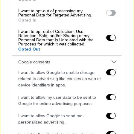
στη σύγκληση Διακυβερνητικής Διάσκεψης
ΕΕ - Ουκρανίας τον ερχόμενο
Ιούνιο
, η οποία
I want to opt-out of processing my
Personal Data for Targeted Advertising.
και θα σηματοδοτήσει την επίσημη έναρξη
Opted In
των ενταξιακών διαπραγματεύσεων της
Ουκρανίας με την ΕΕ.
I want to opt-out of Collection, Use,
Retention, Sale, and/or Sharing of my
Personal Data that Is Unrelated with the
O
Πρωθυπουργός
αποδέχθηκε την επίσημη
Purposes for which it was collected.
Opted Out
πρόσκληση
που του απηύθυνε ο κ.
Ζελένσκι
να συμμετάσχει στην
Διάσκεψη για την
Google consents
Ειρήνη
στην Ουκρανία που θα
I want to allow Google to enable storage
πραγματοποιηθεί στις 15 και 16 Ιουνίου στην
related to advertising like cookies on web or
Ελβετία.
device identifiers in apps.
I want to allow my user data to be sent to
Google for online advertising purposes.
Τα σχολιά σας δημοσιεύονται άμεσα με δική σας ευθύνη. Το
ΕΘΝΟΣ θα παρεμβαίνει και τα προσβλητικά σχόλια θα
I want to allow Google to send me
διαγράφονται
personalized advertising.