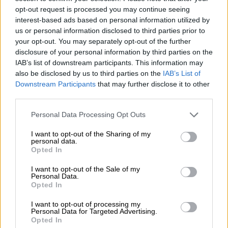
Σχέδια Βιώσιμης Αστικής
opt-out request is processed you may continue seeing
Κινητικότητας
που προβλέπουν για
interest-based ads based on personal information utilized by
τους φορείς εκπόνησης την υποχρέωση
us or personal information disclosed to third parties prior to
εξέτασης θεμάτων προσβασιμότητας
your opt-out. You may separately opt-out of the further
disclosure of your personal information by third parties on the
και οδικής ασφάλειας, με ειδική
IAB’s list of downstream participants. This information may
αναφορά στα άτομα με αναπηρία και στα
also be disclosed by us to third parties on the
IAB’s List of
εμποδιζόμενα άτομα, επιψηφίστηκαν
Downstream Participants
that may further disclose it to other
ρυθμίσεις για τον καθορισμό δικαιούχων
third parties.
Ενιαίας Κάρτας Διοδίων για διέλευση
Please note that this website/app uses one or more Google
Personal Data Processing Opt Outs
ΑΜεΑ και δημιουργήθηκε Μητρώο
services and may gather and store information including but
Παροχών Αναπηρίας στο οποίο
not limited to your visit or usage behaviour. You may click to
I want to opt-out of the Sharing of my
personal data.
grant or deny consent to Google and its third-party tags to
καταγράφονται οι διευκολύνσεις, τα
Opted In
use your data for below specified purposes in below Google
ωφελήματα και οι παροχές που
consent section.
I want to opt-out of the Sale of my
δικαιούνται οι εν λόγω συμπολίτες μας.
Personal Data.
Opted In
Η Υφυπουργός Υποδομών και Μεταφορών
I want to opt-out of processing my
πρόσθεσε πως συνεχίζεται η
υλοποίηση
της
Personal Data for Targeted Advertising.
Opted In
κυβερνητικής στρατηγικής
για
αύξηση
της