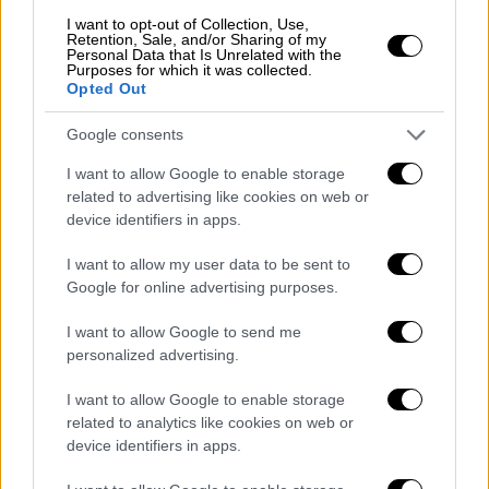
προσβασιμότητας
και
διεύρυνσης
της
I want to opt-out of Collection, Use,
Retention, Sale, and/or Sharing of my
συμπερίληψης όλων των πολιτών στις
Personal Data that Is Unrelated with the
συγκοινωνίες
και στις
μεταφορές
, ενώ
Purposes for which it was collected.
Opted Out
προχωρά άμεσα η έκδοση του «Κανονισμού
Δικαιωμάτων Επιβατών τακτικών και
Google consents
έκτακτων γραμμών με οδικά μέσα δημόσιας
I want to allow Google to enable storage
μεταφοράς (λεωφορεία, τρόλεϊ) και μέσα
related to advertising like cookies on web or
σταθερής τροχιάς (μετρό, τραμ). Συν τοις
device identifiers in apps.
άλλοις, σε συνεργασία με το Υπουργείο
I want to allow my user data to be sent to
Εθνικής Οικονομίας και Οικονομικών, λύθηκε
Google for online advertising purposes.
το πρόβλημα με τον κυβισμό των
αυτοκινήτων και έτσι μπορούν πλέον τα
I want to allow Google to send me
άτομα με αναπηρία να αποκτήσουν κάρτα
personalized advertising.
στάθμευσης, ανεξάρτητα με τον κυβισμό του
I want to allow Google to enable storage
αυτοκινήτου τους. Σε συνεργασία με τα
related to analytics like cookies on web or
συναρμόδια υπουργεία προχωρά επίσης η
device identifiers in apps.
δημιουργία ενιαίας ευρωπαϊκής κάρτας