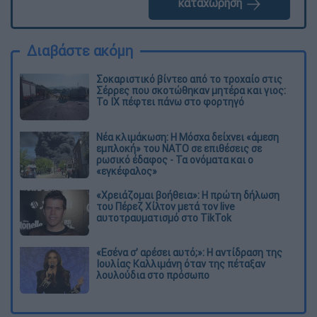
καταχώρηση
Διαβάστε ακόμη
Σοκαριστικό βίντεο από το τροχαίο στις
Σέρρες που σκοτώθηκαν μητέρα και γιος:
Το ΙΧ πέφτει πάνω στο φορτηγό
Νέα κλιμάκωση: Η Μόσχα δείχνει «άμεση
εμπλοκή» του ΝΑΤΟ σε επιθέσεις σε
ρωσικό έδαφος - Τα ονόματα και ο
«εγκέφαλος»
«Χρειάζομαι βοήθεια»: Η πρώτη δήλωση
του Πέρεζ Χίλτον μετά τον live
αυτοτραυματισμό στο TikTok
«Εσένα σ’ αρέσει αυτό;»: Η αντίδραση της
Ιουλίας Καλλιμάνη όταν της πέταξαν
λουλούδια στο πρόσωπο