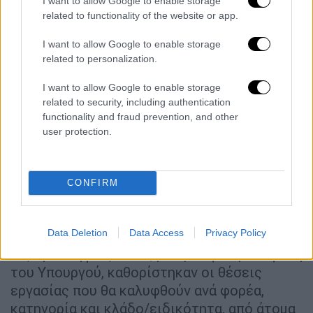
I want to allow Google to enable storage
στάθμευσης για να μπορούν οι πολίτες με
related to functionality of the website or app.
αναπηρία που ταξιδεύουν σε χώρες της Ε.Ε.
να σταθμεύουν σε συγκεκριμένους
I want to allow Google to enable storage
κοινόχρηστους χώρους και επιλύονται
related to personalization.
ζητήματα που αφορούν στη χορήγηση
I want to allow Google to enable storage
δελτίου στάθμευσης στους Δικαστικούς
related to security, including authentication
Συμπαραστάτες που ασκούν την επιμέλεια
functionality and fraud prevention, and other
του ΑμΕΑ.
user protection.
«Αλλά και στο ίδιο το
Υπουργείο Υποδομών
και
Μεταφορών
, όπως και στους
CONFIRM
εποπτευόμενους φορείς μας, κάνουμε πράξη
πολιτικές αύξησης της προσβασιμότητας,
Data Deletion
Data Access
Privacy Policy
από την επανασχεδίαση των ιστοσελίδων ως
τις προσλήψεις. Έτσι, με πρόσφατη απόφαση
του Υπουργού, καθορίστηκαν οι θέσεις
εργασίας που θα καλυφθούν ανά φορέα,
κατηγορία και κλάδο/ειδικότητα, από άτομα