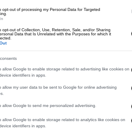
to opt-out of processing my Personal Data for Targeted
ing.
In
ει -στην προ ημερησίας διάταξη συζήτηση-
o opt-out of Collection, Use, Retention, Sale, and/or Sharing
δικασία ξεκίνησε με την ομιλία του
ersonal Data that Is Unrelated with the Purposes for which it
lected.
ωθεί αργά το απόγευμα.
Out
consents
o allow Google to enable storage related to advertising like cookies on
evice identifiers in apps.
o allow my user data to be sent to Google for online advertising
s.
to allow Google to send me personalized advertising.
o allow Google to enable storage related to analytics like cookies on
evice identifiers in apps.