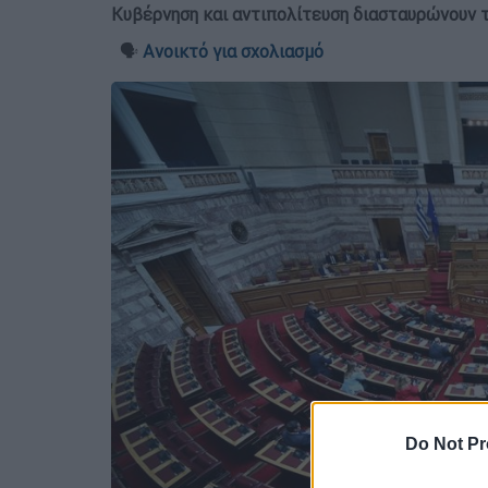
Κυβέρνηση και αντιπολίτευση διασταυρώνουν τα
🗣️
Ανοικτό για σχολιασμό
Do Not Pr