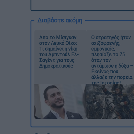
Διαβάστε ακόμη
Από το Μίσιγκαν
O στρατηγός ήταν
στον Λευκό Οίκο:
σχιζοφρενής,
Τι σημαίνει η νίκη
εμμονικός,
του Αμπντούλ Ελ-
πλησίαζε τα 75
Σαγέντ για τους
όταν τον
Δημοκρατικούς
αντάμωσε η δόξα –
Εκείνος που
άλλαξε την πορεία
της Ιστορίας!