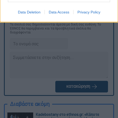
δια ζώσης τα όποια ερωτήματα.
Data Deletion
Data Access
Privacy Policy
Τα σχολιά σας δημοσιεύονται άμεσα με δική σας ευθύνη. Το
ΕΘΝΟΣ θα παρεμβαίνει και τα προσβλητικά σχόλια θα
διαγράφονται
καταχώρηση
Διαβάστε ακόμη
Kadebostany στο ethnos.gr: «Κάποτε