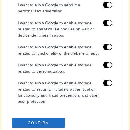
Όπως είπε περιμένει καθαρές απαντήσεις
I want to allow Google to send me
από τον πρόεδρο.
personalized advertising.
I want to allow Google to enable storage
related to analytics like cookies on web or
device identifiers in apps.
I want to allow Google to enable storage
related to functionality of the website or app.
I want to allow Google to enable storage
related to personalization.
I want to allow Google to enable storage
related to security, including authentication
Κατέληξε ότι τόσο η ίδια όσο και τα
functionality and fraud prevention, and other
υπόλοιπα στελέχη του
ΣΥΡΙΖΑ
θα
user protection.
περιμένουν τον
Στέφανο
Κασσελάκη
να
επιστρέψει από τις ΗΠΑ, να συνεδριάσουν
CONFIRM
τα Όργανα του κόμματος και να του θέσουν