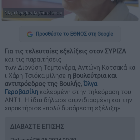
Όλγα Γεροβασίλη/Eurokinissi
Προσθέστε το ΕΘΝΟΣ στη Google
Για τις τελευταίες εξελίξεις στον ΣΥΡΙΖΑ
και τις παραιτήσεις
των Διονύση Τεμπονέρα, Αντώνη Κοτσακά κα
ι Χάρη Τσιόκα μίλησε
η βουλεύτρια και
αντιπρόεδρος της Βουλής,
Όλγα
Γεροβασίλη
καλεσμένη στην τηλεόραση του
ANT1. Η ίδια δήλωσε αιφνιδιασμένη και την
χαρακτήρισε «πολύ δυσάρεστη εξέλιξη».
ΔΙΑΒΑΣΤΕ ΕΠΙΣΗΣ
Πολιτική
|
26.06.2024 09:30