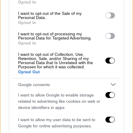
εξέλιξη» ανέφερε αρχικά η
κυρία
Opted In
use your data for below specified purposes in below Google
Γεροβασίλη.
consent section.
I want to opt-out of the Sale of my
Personal Data.
«Αιφνιδιάζομαι και δεν μπορώ να πω πως
Opted In
δεν αιφνιδιάζομαι από χθες και τις
I want to opt-out of processing my
προηγούμενες ημέρες συνεχώς.
Είναι και το
Personal Data for Targeted Advertising.
Opted In
κλείσιμο της Αυγής
»
συνέχισε.
I want to opt-out of Collection, Use,
Retention, Sale, and/or Sharing of my
Σε ερώτηση για την
ανάρτηση Κασσελάκη
για
Personal Data that Is Unrelated with the
Purposes for which it was collected.
τα μαύρα ταμεία απάντησε ότι «με εκπλήσσει
Opted Out
πραγματικά εάν τα εννοούσε ο πρόεδρος και
έχει συμπεριλάβει στη σχετική συζήτηση
Google consents
τον ΣΥΡΙΖΑ». «Θυμάμαι δηλώσεις του στις
I want to allow Google to enable storage
πρώτες ημέρες που ενημερώθηκε, και
related to advertising like cookies on web or
θυμάμαι ότι έλεγε πόσο καθαρά και έντιμα
device identifiers in apps.
και με ήθος και με αξία πολιτεύτηκε ο
I want to allow my user data to be sent to
ΣΥΡΙΖΑ
» πρόσθεσε.
Google for online advertising purposes.