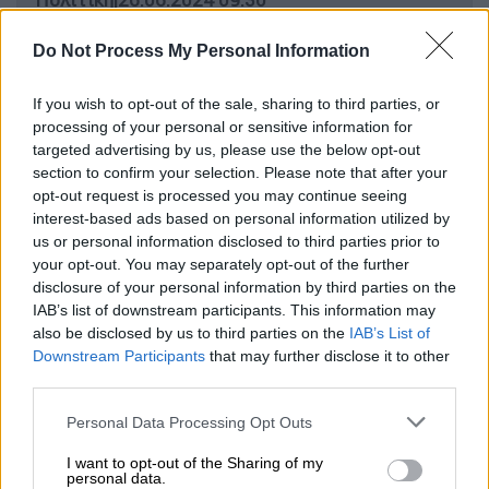
Κασσελάκης: Αν θέλουν κάποιοι στον
Do Not Process My Personal Information
ΣΥΡΙΖΑ μαύρο χρήμα, να εκλέξουν
άλλον πρόεδρο - Μονόδρομος το
If you wish to opt-out of the sale, sharing to third parties, or
κλείσιμο της Αυγής
processing of your personal or sensitive information for
targeted advertising by us, please use the below opt-out
section to confirm your selection. Please note that after your
opt-out request is processed you may continue seeing
«Αιφνιδιάζομαι...»
interest-based ads based on personal information utilized by
us or personal information disclosed to third parties prior to
«Πληροφορούμαι αυτή τη στιγμή από εσάς
your opt-out. You may separately opt-out of the further
disclosure of your personal information by third parties on the
για το θέμα της παραίτησης από τα όργανα.
IAB’s list of downstream participants. This information may
Όσον αφορά την παραίτηση των στελεχών
also be disclosed by us to third parties on the
IAB’s List of
μας, πρόκειται για μία δυσάρεστη εξέλιξη,
Downstream Participants
that may further disclose it to other
ιστορικά στελέχη και ο κ.
Τσιόκας
και ο κ.
third parties.
Κοτσακάς
και ο κ.
Τεμπονέρας
επίσης, καθ'
Please note that this website/app uses one or more Google
Personal Data Processing Opt Outs
όλα επαρκής πολιτικά και άξια στελέχη.
services and may gather and store information including but
Κατά συνέπεια, είναι πάρα πολύ δυσάρεστη
not limited to your visit or usage behaviour. You may click to
I want to opt-out of the Sharing of my
personal data.
grant or deny consent to Google and its third-party tags to