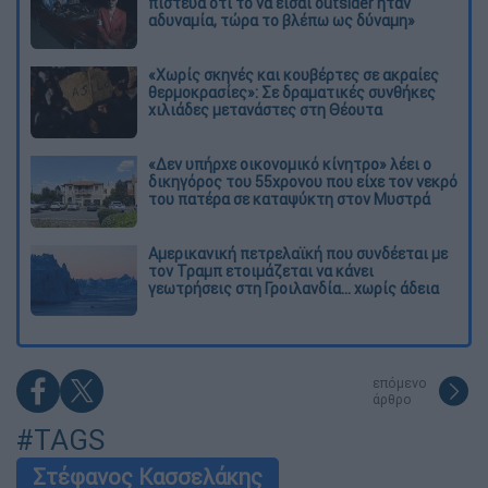
πίστευα ότι το να είσαι outsider ήταν
αδυναμία, τώρα το βλέπω ως δύναμη»
«Χωρίς σκηνές και κουβέρτες σε ακραίες
θερμοκρασίες»: Σε δραματικές συνθήκες
χιλιάδες μετανάστες στη Θέουτα
«Δεν υπήρχε οικονομικό κίνητρο» λέει ο
δικηγόρος του 55χρονου που είχε τον νεκρό
του πατέρα σε καταψύκτη στον Μυστρά
Αμερικανική πετρελαϊκή που συνδέεται με
τον Τραμπ ετοιμάζεται να κάνει
γεωτρήσεις στη Γροιλανδία... χωρίς άδεια
επόμενο
άρθρο
#TAGS
Στέφανος Κασσελάκης