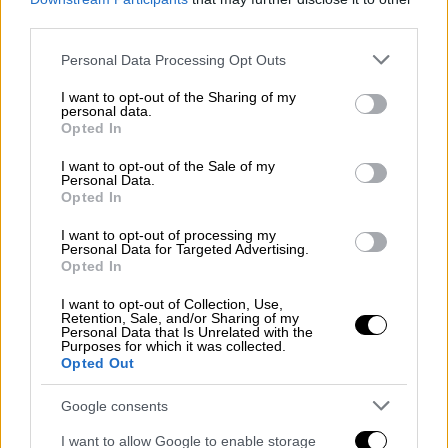
μας δυνάμεις. Μας διαπέρασε μια αντίληψη
third parties.
ισοπέδωσης και μηδενισμού, μια στάση
Please note that this website/app uses one or more Google
Personal Data Processing Opt Outs
ετεροκαθορισμού. Φερόμασταν με άγχος μη
services and may gather and store information including but
τυχόν και δεν φανούμε πολύ αντιδεξιοί και
not limited to your visit or usage behaviour. You may click to
I want to opt-out of the Sharing of my
personal data.
υστερήσουμε από τον αποδεκατισμένο
grant or deny consent to Google and its third-party tags to
Opted In
use your data for below specified purposes in below Google
ΣΥΡΙΖΑ.
consent section.
I want to opt-out of the Sale of my
Personal Data.
Μ΄ αυτό τον τρόπο χάσαμε εντελώς την
Opted In
εικόνα ενός κόμματος εξουσίας, φανήκαμε
I want to opt-out of processing my
φωνή διαμαρτυρίας που δεν ξεχώριζε και
Personal Data for Targeted Advertising.
πολύ από άλλες δυνάμεις της
Opted In
αντιπολίτευσης.
I want to opt-out of Collection, Use,
Retention, Sale, and/or Sharing of my
Personal Data that Is Unrelated with the
Purposes for which it was collected.
Opted Out
Google consents
I want to allow Google to enable storage