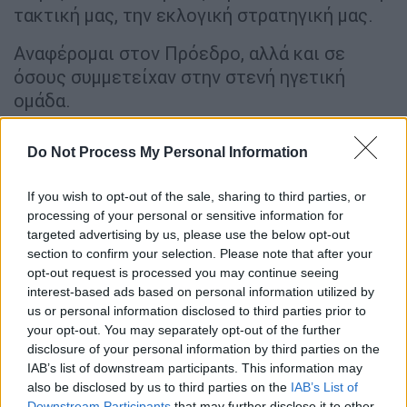
τακτική μας, την εκλογική στρατηγική μας.
Αναφέρομαι στον Πρόεδρο, αλλά και σε
όσους συμμετείχαν στην στενή ηγετική
ομάδα.
Το συγκεκριμένο μοντέλο διεύθυνσης του
Do Not Process My Personal Information
Κόμματος απέτυχε, στένεψε τις
δυνατότητες, δεν επέτρεψε την ενεργή
If you wish to opt-out of the sale, sharing to third parties, or
συστράτευση ζωντανών, έμπειρων δυνάμεών
processing of your personal or sensitive information for
μας από όλους τους κοινωνικούς χώρους.
targeted advertising by us, please use the below opt-out
Εκτιμώ, ότι την κρίσιμη στιγμή έφταιξε η
section to confirm your selection. Please note that after your
opt-out request is processed you may continue seeing
πλήρης θολούρα στη φυσιογνωμία και το
interest-based ads based on personal information utilized by
πολιτικό μας στίγμα. Η στάση μας απέναντι
us or personal information disclosed to third parties prior to
στην επιστολική ψήφο και ο όλος χειρισμός
your opt-out. You may separately opt-out of the further
στο θέμα των μη Κρατικών Πανεπιστημίων
disclosure of your personal information by third parties on the
IAB’s list of downstream participants. This information may
είναι πολύ χαρακτηριστικά παραδείγματα και
also be disclosed by us to third parties on the
IAB’s List of
της αμηχανίας που τροφοδοτήσαμε δικές
Downstream Participants
that may further disclose it to other