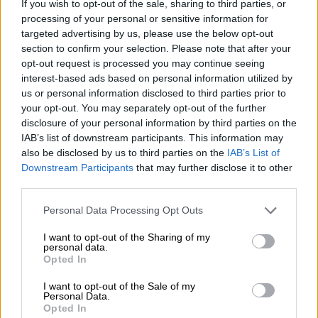
If you wish to opt-out of the sale, sharing to third parties, or
processing of your personal or sensitive information for
Η ανακοίνωση του Γιάννη Κανελλάκη
targeted advertising by us, please use the below opt-out
section to confirm your selection. Please note that after your
Σε ανακοίνωσή του, με αναφορές στον
opt-out request is processed you may continue seeing
Ανδρέα Παπανδρέου, ο κ. Κανελλάκης
interest-based ads based on personal information utilized by
us or personal information disclosed to third parties prior to
αναφέρει:
your opt-out. You may separately opt-out of the further
disclosure of your personal information by third parties on the
«Μετά από τις τελευταίες εργασίες της
IAB’s list of downstream participants. This information may
κεντρικής επιτροπής του ΠΑΣΟΚ σε
also be disclosed by us to third parties on the
IAB’s List of
κεντρικό ξενοδοχείο της Αθήνας και τις
Downstream Participants
that may further disclose it to other
ανακοινώσεις του προέδρου κ. Νίκου
third parties.
Ανδρουλάκη, αλλά και την
παρότρυνση
Please note that this website/app uses one or more Google
Personal Data Processing Opt Outs
εκατοντάδων
φίλων και γνωστών, σας
services and may gather and store information including but
ανακοινώνω την υποψηφιότητα μου για την
not limited to your visit or usage behaviour. You may click to
I want to opt-out of the Sharing of my
personal data.
grant or deny consent to Google and its third-party tags to
προεδρία του κόμματος!
Opted In
use your data for below specified purposes in below Google
consent section.
Σας θυμίζω ότι για πολλά χρόνια, ήμουν
I want to opt-out of the Sale of my
Personal Data.
παρών στους αγώνες του κινήματος, με
Opted In