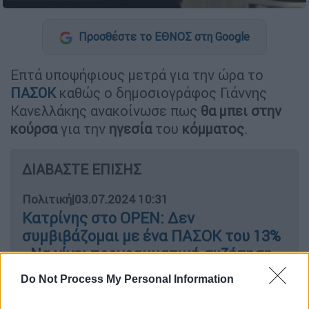
Προσθέστε το ΕΘΝΟΣ στη Google
Επτά υποψήφιους μετρά για την ώρα το
ΠΑΣΟΚ
καθώς ο δημοσιογράφος Γιάννης
Κανελλάκης ανακοίνωσε πως
θα μπει στην
κούρσα
για την
ηγεσία
του
κόμματος
.
ΔΙΑΒΑΣΤΕ ΕΠΙΣΗΣ
Πολιτική
|
03.07.2024 10:31
Κατρίνης στο OPEN: Δεν
συμβιβάζομαι με ένα ΠΑΣΟΚ του 13%
- Να γίνει προγραμματική συζήτηση
με τον ΣΥΡΙΖΑ
Do Not Process My Personal Information