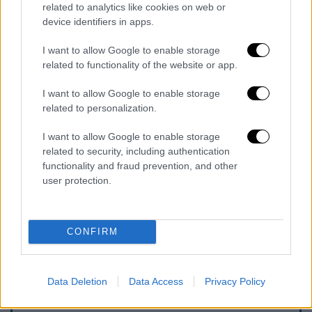
related to analytics like cookies on web or
αισχροκέρδειας
, όπως πάντοτε έπραξα και
device identifiers in apps.
πράττω στην ζωή μου. Το κίνημα ΠΑΣΟΚ
είναι για να εξυπηρετεί τις ανάγκες της
I want to allow Google to enable storage
related to functionality of the website or app.
κοινωνίας και του λαού και να διεκδικεί τα
καλύτερα για την χώρα και τους πολίτες
I want to allow Google to enable storage
της. Σας ευχαριστώ θερμά εκ των προτέρων!
related to personalization.
Το ΠΑΣΟΚ δημιουργήθηκε από τον λαό, για
I want to allow Google to enable storage
τον λαό και όχι για τους βαρόνους,
related to security, including authentication
διαπλεκόμενους, διεφθαρμένους και
functionality and fraud prevention, and other
καρεκλοκένταυρους!
user protection.
Ανδρέα, δεν θα σε προδώσουμε ποτέ..! Το
ΠΑΣΟΚ είναι εδώ, ενωμένο δυνατό..!
»
CONFIRM
Data Deletion
Data Access
Privacy Policy
Τα σχολιά σας δημοσιεύονται άμεσα με δική σας ευθύνη. Το
ΕΘΝΟΣ θα παρεμβαίνει και τα προσβλητικά σχόλια θα
διαγράφονται