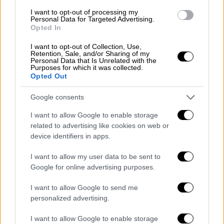
οραματιστή τον ηγέτη Ανδρέα και μάλιστα
I want to opt-out of processing my
δύο φορές ήμουν και υποψήφιος βουλευτής.
Personal Data for Targeted Advertising.
Opted In
Ως μαχόμενος δημοσιογράφος για περίπου
40 χρόνια
, ήμουν και παραμένω στην πρώτη
I want to opt-out of Collection, Use,
Retention, Sale, and/or Sharing of my
γραμμή κοντά στους πολίτες και αναδεικνύω
Personal Data that Is Unrelated with the
Purposes for which it was collected.
τα προβλήματα τους, από τηλεοπτικούς και
Opted Out
ραδιοφωνικούς σταθμούς στους οποίους
εργαζόμουν και συνεργάζομαι, πιστός στις
Google consents
αξίες και την ιστορική διακήρυξη του
I want to allow Google to enable storage
κινήματος. Σε περίπτωση, που τα μέλη και
related to advertising like cookies on web or
φίλοι του ΠΑΣΟΚ, με τιμήσουν με την ψήφο
device identifiers in apps.
τους, θα
συνεχίσω να μάχομαι και από το
I want to allow my user data to be sent to
μετερίζι αυτό
, υπέρ των
δικαιωμάτων του
Google for online advertising purposes.
ελληνικού λαού
και κατά της
καρεκλομανίας
,
καρεκλολατρείας
και της εξουσιομανίας και
I want to allow Google to send me
σαφώς κατά των λαοκτόνων μέτρων!
personalized advertising.
I want to allow Google to enable storage
Επίσης κατά της
φτώχειας και της