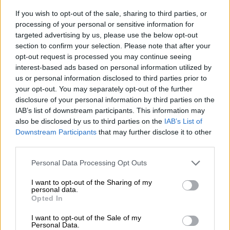
Ελεύθερος ο σταθμάρχης των Τεμπών
, το
If you wish to opt-out of the sale, sharing to third parties, or
διορισμένο από τον Κώστα Καραμανλή
processing of your personal or sensitive information for
"ανθρώπινο λάθος" στο οποίο φορτώθηκε
targeted advertising by us, please use the below opt-out
section to confirm your selection. Please note that after your
όλη η ευθύνη του κρατικού εγκλήματος».
opt-out request is processed you may continue seeing
interest-based ads based on personal information utilized by
ΔΙΑΒΑΣΤΕ ΕΠΙΣΗΣ
us or personal information disclosed to third parties prior to
your opt-out. You may separately opt-out of the further
disclosure of your personal information by third parties on the
Ελλάδα
|
01.08.2024 14:54
IAB’s list of downstream participants. This information may
Οργισμένοι συγγενείς για την
also be disclosed by us to third parties on the
IAB’s List of
αποφυλάκιση του σταθμάρχη «Να
Downstream Participants
that may further disclose it to other
μπουν κάποιοι φυλακή να ηρεμήσουν
third parties.
οι ψυχές»
Please note that this website/app uses one or more Google
Personal Data Processing Opt Outs
services and may gather and store information including but
not limited to your visit or usage behaviour. You may click to
I want to opt-out of the Sharing of my
personal data.
grant or deny consent to Google and its third-party tags to
Opted In
Όπως προσθέτει στην ανάρτησή του ο
use your data for below specified purposes in below Google
consent section.
πρόεδρος του ΣΥΡΙΖΑ, «η "σύγχρονη Δεξιά"
I want to opt-out of the Sale of my
Personal Data.