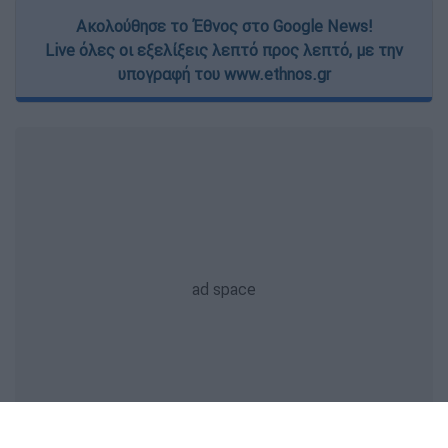
Ακολούθησε το Έθνος στο Google News!
Live όλες οι εξελίξεις λεπτό προς λεπτό, με την
υπογραφή του www.ethnos.gr