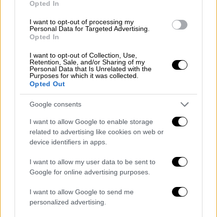
έχει το δόγμα "
κάτσε λίγο στην άκρη και θα
Opted In
σε φροντίσουμε εμείς
"».
I want to opt-out of processing my
Personal Data for Targeted Advertising.
Έπειτα σχολιάζει πως «για τον Ουμπέρτο
Opted In
Έκο, Αύγουστος ήταν ο μήνας που δεν
I want to opt-out of Collection, Use,
υπάρχουν ειδήσεις. Για τον Κυριάκο
Retention, Sale, and/or Sharing of my
Personal Data that Is Unrelated with the
Μητσοτάκη, Αύγουστος είναι
ο μήνας που
Purposes for which it was collected.
ξεπλένει τα ίχνη του
καθεστώτος του».
Opted Out
Και καταλήγει: «Τώρα που λείπουν οι
Google consents
πολίτες,
χορεύουν τα τρωκτικά
».
I want to allow Google to enable storage
related to advertising like cookies on web or
Η ανάρτηση Κασσελάκη
device identifiers in apps.
Προχθές:
I want to allow my user data to be sent to
Google for online advertising purposes.
Στο αρχείο οι υποκλοπές, νόμιμες
οι παρακολουθήσεις των υπουργών
I want to allow Google to send me
(και παραμένουν υπουργοί!).
personalized advertising.