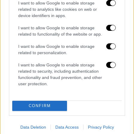
I want to allow Google to enable storage
Χθες:
related to analytics like cookies on web or
Φιάσκο η σύλληψη των
device identifiers in apps.
«δολοφόνων» του Καραϊβάζ.
I want to allow Google to enable storage
related to functionality of the website or app.
Σήμερα:
Ελεύθερος ο σταθμάρχης των
I want to allow Google to enable storage
Τεμπών, το διορισμένο από τον
related to personalization.
Κώστα Καραμανλή «ανθρώπινο
I want to allow Google to enable storage
λάθος» στο οποίο φορτώθηκε όλη…
related to security, including authentication
functionality and fraud prevention, and other
— Stefanos Kasselakis - Στέφανος
user protection.
Κασσελάκης (@skasselakis)
August
1, 2024
CONFIRM
Τα σχολιά σας δημοσιεύονται άμεσα με δική σας ευθύνη. Το
ΕΘΝΟΣ θα παρεμβαίνει και τα προσβλητικά σχόλια θα
Data Deletion
Data Access
Privacy Policy
διαγράφονται