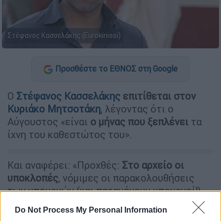
Στέφανος Κασσελάκης (Eurokinissi)
Προσθέστε το ΕΘΝΟΣ στη Google
Ο
Στέφανος Κασσελάκης
επιτίθεται στον
Κυριάκο Μητσοτάκη
, λέγοντας ότι ο
Αύγουστος «είναι
ο μήνας που ξεπλένει
τα
ίχνη του καθεστώτος του».
Και αναφέρει: «Προχθές:
Στο αρχείο οι
υποκλοπές
, νόμιμες οι παρακολουθήσεις
των υπουργών (και παραμένουν υπουργοί!).
Χθες:
Φιάσκο η σύλληψη
Do Not Process My Personal Information
των
"
δολοφόνων"
του
Καραϊβάζ
. Σήμερα: