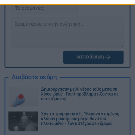
καταχώρηση
Διαβάστε ακόμη
Δημιούργησαν με AI νέους ιούς μέσα σε
λίγες ώρες - Γιατί προβληματίζονται οι
επιστήμονες
Σαν το τρομακτικό It: 15χρονο ντυμένος
κλόουν μαχαίρωσε μέχρι θανάτου
ηλικιωμένο - Τον κατέγραψε κάμερα