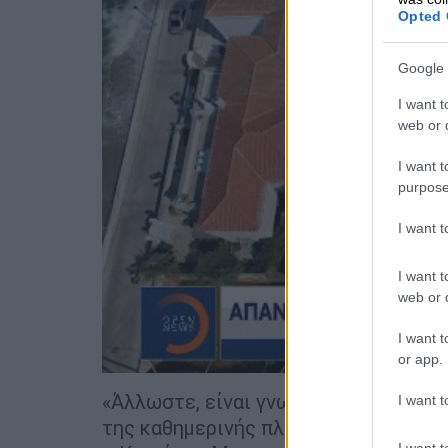
Opted 
Google 
I want t
web or d
I want t
purpose
I want 
I want t
web or d
I want t
or app.
«Άλλωστε, είναι γνωστό σε όλους ποια
I want t
της καθημερινής πλέον επιχείρησης 
I want t