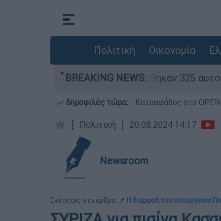
Πολιτική
Οικονομία
Ελ
όκκινα» - Ολοκληρώθηκαν 325 αυτοψίες στις πλη
BREAKING NEWS:
δημοφιλές τώρα:
Κατσαφάδος στο OPEN: 
┋
Πολιτική
┋
20.08.2024 14:17
Newsroom
Ενότητες στο άρθρο:
📌 Η διαρροή του υπουργείου Π
ΣΥΡΙΖΑ για πισίνα Κασσ