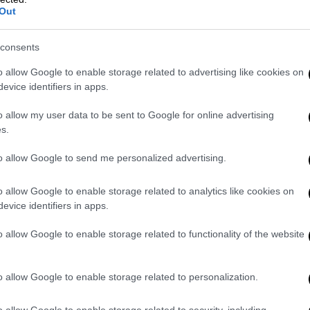
Out
consents
o allow Google to enable storage related to advertising like cookies on
evice identifiers in apps.
o allow my user data to be sent to Google for online advertising
video
s.
to allow Google to send me personalized advertising.
o allow Google to enable storage related to analytics like cookies on
evice identifiers in apps.
o allow Google to enable storage related to functionality of the website
 είναι η μία και μοναδική αυθεντική "πηγή"
o allow Google to enable storage related to personalization.
τοξικότητας στην πολιτική ζωή της χώρας:
o allow Google to enable storage related to security, including