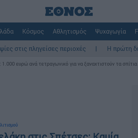
λάδα
Κόσμος
Αθλητισμός
Ψυχαγωγία
F
γείσες περιοχές
Η πρώτη δήλωση της οικ
1.000 ευρώ ανά τετραγωνικό για να ξαναχτιστούν τα σπίτια
ολιτισμού
ελάκη στις Σπέτσες: Καμία