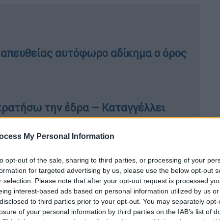
ι απευθείας αυτόφωρο αδίκημα ο όρος
κρατήσω την έδρα – Καταγγέλλει
ocess My Personal Information
to opt-out of the sale, sharing to third parties, or processing of your per
υ υπουργείου ότι ο
μηχανικός έδειξε στο
formation for targeted advertising by us, please use the below opt-out s
χε δοθεί για κατασκευή σηπτικής
r selection. Please note that after your opt-out request is processed y
eing interest-based ads based on personal information utilized by us or
 πως ο «ο έλεγχος δεν εντόπισε κάποια
disclosed to third parties prior to your opt-out. You may separately opt-
, καθώς οι διαστάσεις της «
πισίνας
»
losure of your personal information by third parties on the IAB’s list of
υ είχαν κατατεθεί στην Αρχαιολογική