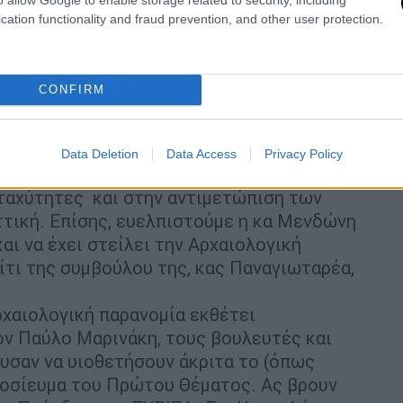
τεί κανείς πόση λάσπη και συκοφαντία
cation functionality and fraud prevention, and other user protection.
% στο 28%, αντιλαμβάνεται τι πρόκειται να
ται οδηγώντας στην πλήρη πολιτική
σε το κόμμα της αξιωματικής
CONFIRM
Data Deletion
Data Access
Privacy Policy
Υπουργείου Πολιτισμού. Αν το «επιτελικό»
 ταχύτητες και στην αντιμετώπιση των
ττική. Επίσης, ευελπιστούμε η κα Μενδώνη
και να έχει στείλει την Αρχαιολογική
ίτι της συμβούλου της, κας Παναγιωταρέα,
ρχαιολογική παρανομία εκθέτει
ον Παύλο Μαρινάκη, τους βουλευτές και
υσαν να υιοθετήσουν άκριτα το (όπως
μοσίευμα του Πρώτου Θέματος. Ας βρουν