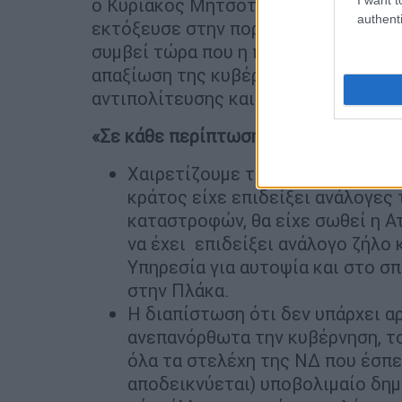
ο Κυριάκος Μητσοτάκης. Αν αναλογισ
authenti
εκτόξευσε στην πορεία του από το 41
συμβεί τώρα που η πτώση επιταχύνε
απαξίωση της κυβέρνησής του», τόνι
αντιπολίτευσης και συνεχίζει:
«Σε κάθε περίπτωση
:
Χαιρετίζουμε την ταχύτητα του 
κράτος είχε επιδείξει ανάλογες
καταστροφών, θα είχε σωθεί η Α
να έχει επιδείξει ανάλογο ζήλο 
Υπηρεσία για αυτοψία και στο σπ
στην Πλάκα.
Η διαπίστωση ότι δεν υπάρχει α
ανεπανόρθωτα την κυβέρνηση, τ
όλα τα στελέχη της ΝΔ που έσπε
αποδεικνύεται) υποβολιμαίο δη