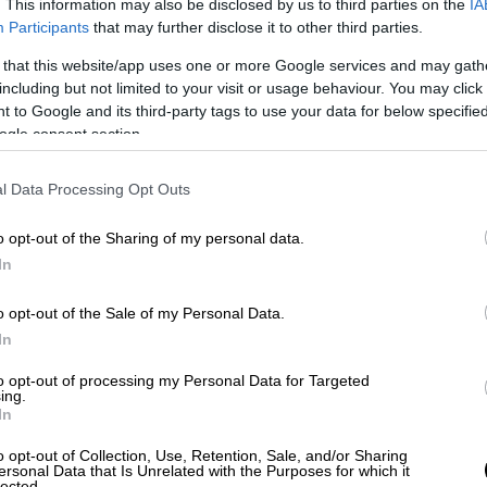
. This information may also be disclosed by us to third parties on the
IA
Participants
that may further disclose it to other third parties.
 that this website/app uses one or more Google services and may gath
ο έλεγχος που διενεργήθηκε χθες στην
including but not limited to your visit or usage behaviour. You may click 
τις Σπέτσες από κλιμάκιο της Εφορείας
 to Google and its third-party tags to use your data for below specifi
ν εντόπισε κάποια παρανομία από
ogle consent section.
στάσεις της «πισίνας» ταυτίζονται πλήρως
ην Αρχαιολογική Υπηρεσία το 1978
» και
l Data Processing Opt Outs
o opt-out of the Sharing of my personal data.
 δημιουργήθηκε, «άνθρακες ο θησαυρός».
In
χος συνεχίζεται» και ότι οι «πηγές» του
 εντολή άνωθεν να συντηρούν στη
o opt-out of the Sale of my Personal Data.
In
σμένο θέμα. Πολλώ δε μάλλον, που το
ίσας αυτοψίας, δεν ικανοποίησε τις
to opt-out of processing my Personal Data for Targeted
ing.
In
o opt-out of Collection, Use, Retention, Sale, and/or Sharing
ersonal Data that Is Unrelated with the Purposes for which it
lected.