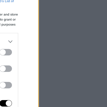
B’s List of
er and store
to grant or
ed purposes