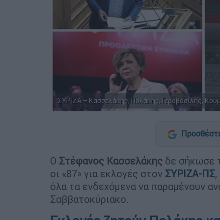
ΣΥΡΙΖΑ – Κασσελάκης, Πολάκης, Γεροβασίλης, Κου
Προσθέστε
Ο
Στέφανος Κασσελάκης
δε σήκωσε τ
οι «87» για εκλογές στον
ΣΥΡΙΖΑ-ΠΣ
,
όλα τα ενδεχόμενα να παραμένουν αν
Σαββατοκύριακο.