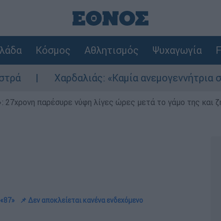
λάδα
Κόσμος
Αθλητισμός
Ψυχαγωγία
F
ρδαλιάς: «Καμία ανεμογεννήτρια στις πληγείσες
 27χρονη παρέσυρε νύφη λίγες ώρες μετά το γάμο της και ζη
 «87»
📌 Δεν αποκλείεται κανένα ενδεχόμενο