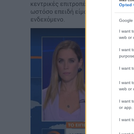
κεντρικές επιτροπές του ΣΥΡΙΖΑ οι 
Opted 
ωστόσο επειδή είμαστε σε μία κατάσ
ενδεχόμενο.
Google 
I want t
web or d
I want t
purpose
I want 
I want t
web or d
I want t
or app.
I want t
I want t