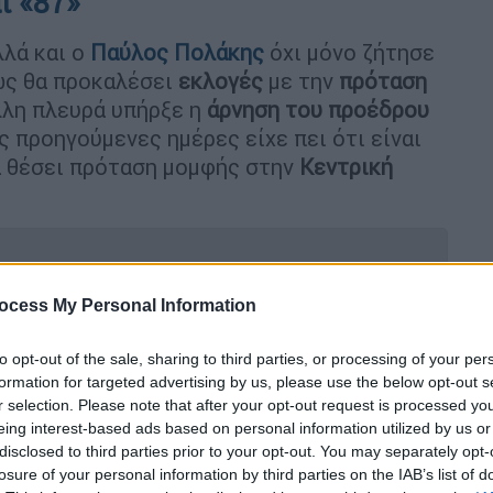
ι «87»
λλά και ο
Παύλος Πολάκης
όχι μόνο ζήτησε
ως θα προκαλέσει
εκλογές
με την
πρόταση
λλη πλευρά υπήρξε η
άρνηση του προέδρου
ις προηγούμενες ημέρες είχε πει ότι είναι
α θέσει πρόταση μομφής στην
Κεντρική
ocess My Personal Information
 τα χέρια ψηλά, κ. Μαρινάκη
to opt-out of the sale, sharing to third parties, or processing of your per
formation for targeted advertising by us, please use the below opt-out s
r selection. Please note that after your opt-out request is processed y
στην Πολιτική Γραμματεία: Έχω
eing interest-based ads based on personal information utilized by us or
disclosed to third parties prior to your opt-out. You may separately opt-
losure of your personal information by third parties on the IAB’s list of