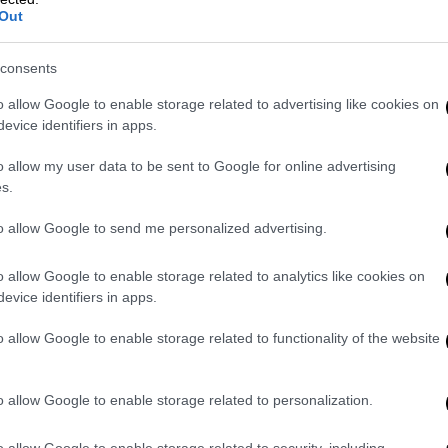
ψηφοφορίες δια ανατάσεως της χειρός,
Out
ταση ρευστή δεν αποκλείεται κανένα
consents
o allow Google to enable storage related to advertising like cookies on
evice identifiers in apps.
o allow my user data to be sent to Google for online advertising
s.
to allow Google to send me personalized advertising.
o allow Google to enable storage related to analytics like cookies on
evice identifiers in apps.
video
o allow Google to enable storage related to functionality of the website
o allow Google to enable storage related to personalization.
o allow Google to enable storage related to security, including