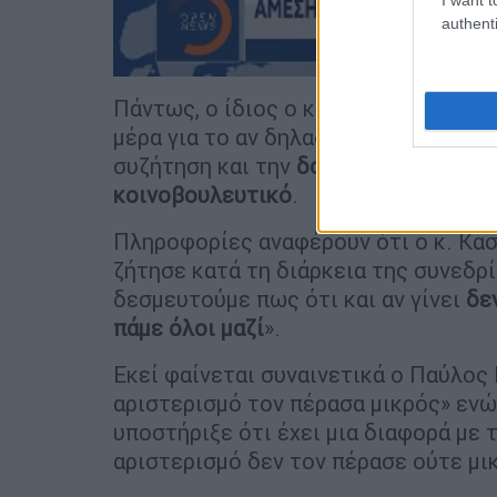
authenti
Πάντως, ο ίδιος ο κ. Κασσελάκης είπ
μέρα για το αν δηλαδή ο ΣΥΡΙΖΑ θα β
συζήτηση και την
δοκιμασία
τόσο σε 
κοινοβουλευτικό
.
Πληροφορίες αναφέρουν ότι ο κ. Κ
ζήτησε κατά τη διάρκεια της συνεδρ
δεσμευτούμε πως ότι και αν γίνει
δε
πάμε όλοι μαζί
».
Εκεί φαίνεται συναινετικά ο Παύλος
αριστερισμό τον πέρασα μικρός» ενώ
υποστήριξε ότι έχει μια διαφορά με 
αριστερισμό δεν τον πέρασε ούτε μι