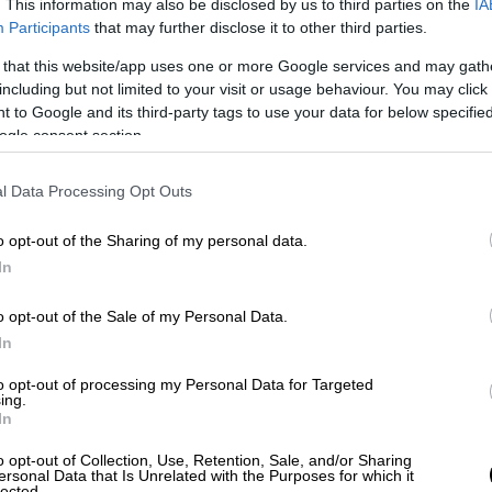
. This information may also be disclosed by us to third parties on the
IA
Participants
that may further disclose it to other third parties.
 that this website/app uses one or more Google services and may gath
 στο OPEN, σήμερα
με βάση την τοποθέτησή
including but not limited to your visit or usage behaviour. You may click 
τέτοια πρόταση
μορφής
γιατί εκτιμά ο ίδιος
 to Google and its third-party tags to use your data for below specifi
θα πληγώσει τον κόσμο.
ogle consent section.
επιμείνουν και θα έχουμε μία τέτοια
l Data Processing Opt Outs
o opt-out of the Sharing of my personal data.
ία τέτοια πρόταση από τον Παύλο Πολάκη
In
γκεντρώσει την υποστήριξη των «87»
,
o opt-out of the Sale of my Personal Data.
α είναι η
πλειοψηφία
σε ένα ενδεχόμενο
In
to opt-out of processing my Personal Data for Targeted
δεχόμενο
ing.
In
ο να γίνονται με κάλπη και αυτό γιατί
o opt-out of Collection, Use, Retention, Sale, and/or Sharing
ου
. Εξάλλου δεν ήταν πάντα εύκολες στις
ersonal Data that Is Unrelated with the Purposes for which it
lected.