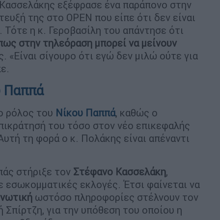
ς Κασσελάκης εξέφρασε ένα παράπονο στην
τευξή της στο OPEN που είπε ότι δεν είναι
. Τότε η κ. Γεροβασίλη του απάντησε ότι
πως στην τηλεόραση μπορεί να μείνουν
. «Είναι σίγουρο ότι εγώ δεν μιλώ ούτε για
ε.
υ Παππά
 ο ρόλος του
Νίκου Παππά
, καθώς ο
πικράτησή του τόσο στον νέο επικεφαλής
Αυτή τη φορά ο κ. Πολάκης είναι απέναντι
πάς στήριξε τον
Στέφανο Κασσελάκη
,
σε εσωκομματικές εκλογές. Έτσι φαίνεται να
ενωτική
ωστόσο πληροφορίες στέλνουν τον
ή Σπίρτζη, για την υπόθεση του οποίου η