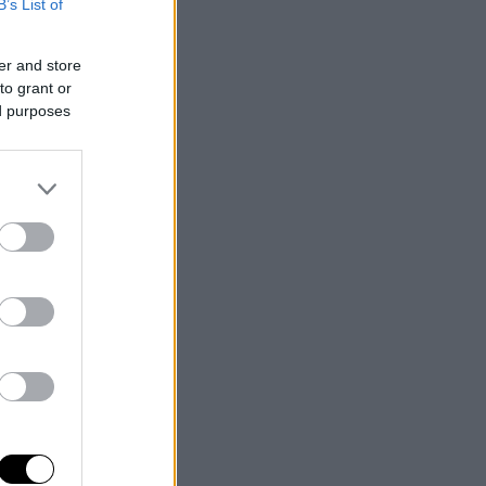
B’s List of
er and store
to grant or
ed purposes