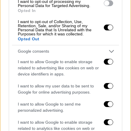
I want to opt-out of processing my
προτείνει:
Personal Data for Targeted Advertising.
Opted In
Γενναία μείωση του ΕΝΦΙΑ σε ορεινές,
I want to opt-out of Collection, Use,
μειονεκτικές και παραμεθόριες
Retention, Sale, and/or Sharing of my
Personal Data that Is Unrelated with the
περιοχές.
Purposes for which it was collected.
Opted Out
Αύξηση (50%) του επιδόματος στους
δικαιούχους μόνιμους κατοίκους
Google consents
ορεινών και μειονεκτικών περιοχών,
I want to allow Google to enable storage
μαζί με την
related to advertising like cookies on web or
Αύξηση της έκπτωσης φόρου για το
device identifiers in apps.
δεύτερο παιδί και πάνω, καθώς οι
φορολογικές επιβαρύνσεις για τις
I want to allow my user data to be sent to
Google for online advertising purposes.
οικογένειες με παιδιά στην Ελλάδα
βρίσκονται πολύ πάνω από τον μέσο όρο
I want to allow Google to send me
των χωρών του ΟΟΣΑ.
personalized advertising.
Άμεση κατάργηση της Χρυσής Βίζας,
I want to allow Google to enable storage
όπως ήδη συμβαίνει σχεδόν σε όλες τις
related to analytics like cookies on web or