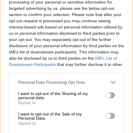
processing of your personal or sensitive information for
targeted advertising by us, please use the below opt-out
section to confirm your selection. Please note that after your
opt-out request is processed you may continue seeing
Για παράδειγμα, στη χθεσινή
μέτρηση της
interest-based ads based on personal information utilized by
(GPO)
που παρουσιάστηκε στο κεντρικό
us or personal information disclosed to third parties prior to
your opt-out. You may separately opt-out of the further
δελτίο ειδήσεων του Star, το ΠΑΣΟΚ
disclosure of your personal information by third parties on the
βρίσκεται στο 11,8%
, ποσοστό κοντά σ΄αυτό
IAB’s list of downstream participants. This information may
των ευρωεκλογών. Την ίδια ώρα, με
also be disclosed by us to third parties on the
IAB’s List of
ιδιαίτερο ενδιαφέρον διαβάζουν πράσινα
Downstream Participants
that may further disclose it to other
third parties.
στελέχη και την απάντηση ότι 6 στους δέκα
θέλουν αλλαγή ηγεσίας.
Please note that this website/app uses one or more Google
Personal Data Processing Opt Outs
services and may gather and store information including but
Σε κάθε περίπτωση, ο Νίκος Ανδρουλάκης,
not limited to your visit or usage behaviour. You may click to
I want to opt-out of the Sharing of my
personal data.
χθες, έδωσε το στίγμα του.
Ελαφρύνσεις για
grant or deny consent to Google and its third-party tags to
Opted In
use your data for below specified purposes in below Google
τους ευάλωτους, κοινωνική δικαιοσύνη και
consent section.
I want to opt-out of the Sale of my
πρωτοβουλίες για τους νέους
και την
Personal Data.
ακρίβεια
είναι μερικά από τα στοιχεία του
Opted In
προγράμματος που παρουσίασε. Ειδικότερα,