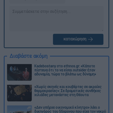
καταχώρηση
Διαβάστε ακόμη
Kadebostany στο ethnos.gr: «Κάποτε
πίστευα ότι το να είσαι outsider ήταν
αδυναμία, τώρα το βλέπω ως δύναμη»
«Χωρίς σκηνές και κουβέρτες σε ακραίες
θερμοκρασίες»: Σε δραματικές συνθήκες
χιλιάδες μετανάστες στη Θέουτα
«Δεν υπήρχε οικονομικό κίνητρο» λέει ο
δικηγόρος του 55χρονου που είχε τον νεκρό