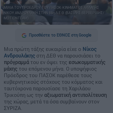
ΜΙΛΙΑ ΤΟΥ ΠΡΟΕΔΡΟΥ ΤΟΥ ΠΑΣΟΚ-ΚΙΝΗΜΑΤΟΣ ΑΛΛΑΓΗΣ
ΝΙΚΟΥ ΑΝΔΡΟΥΛΑΚΗ ΣΤΗΝ 88η Δ.Ε.Θ. (ΒΑΣΙΛΗΣ ΒΕΡΒΕΡΙΔΗΣ/
ΜΟΤΙΟΝΤΕΑΜ)
Προσθέστε το ΕΘΝΟΣ στη Google
Μια πρώτη τάξης ευκαιρία είχε ο
Νίκος
Ανδρουλάκης
στη ΔΕΘ να παρουσιάσει το
πρόγραμμά
του εν όψει της
εσωκομματικής
μάχης
του επόμενου μήνα. Ο υποψήφιος
Πρόεδρος του ΠΑΣΟΚ παρέθεσε τους
κυβερνητικούς στόχους του κόμματος και
ταυτόχρονα παρουσίασε τη Χαριλάου
Τρικούπη ως την
αξιωματική αντιπολίτευση
της χώρας, μετά τα όσα συμβαίνουν στον
ΣΥΡΙΖΑ.