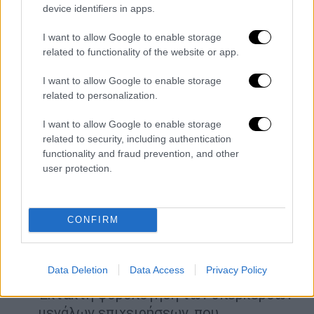
ευρωπαϊκές χώρες
device identifiers in apps.
Ένταξη όλων των υγειονομικών στα
βαρέα -ανθυγιεινά.
I want to allow Google to enable storage
related to functionality of the website or app.
Νέο χάρτη υγείας, με επαρκώς
στελεχωμένο Νοσοκομείο σε κάθε
I want to allow Google to enable storage
μεγάλο νησί. Μονάδα Πρωτοβάθμιας
related to personalization.
Φροντίδας με πλήρη στελέχωση για τα
I want to allow Google to enable storage
μικρότερα νησιά και διασύνδεση με το
related to security, including authentication
πλησιέστερο νοσοκομείο.
functionality and fraud prevention, and other
Θέσπιση Ενιαίας Αρχής Καταναλωτών.
user protection.
Μια πρόταση που έχει καταθέσει ήδη το
ΠΑΣΟΚ, αλλά η κυβέρνηση έχει
απορρίψει στη Βουλή χωρίς καμία
CONFIRM
σοβαρή αιτιολόγηση.
Έκτακτη μείωση ΦΠΑ σε βασικά είδη
Data Deletion
Data Access
Privacy Policy
διατροφής
Έκτακτη φορολόγηση των υπερκερδών
μεγάλων επιχειρήσεων, που