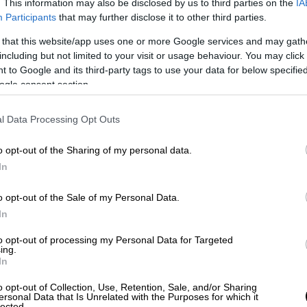
. This information may also be disclosed by us to third parties on the
IA
Έφη Αχτσιόγλου απέστειλε εξώδικο ανάμεσα
Participants
that may further disclose it to other third parties.
εκλογών του ΣΥΡΙΖΑ.
 that this website/app uses one or more Google services and may gath
ης προχώρησε σε ανάρτηση,
including but not limited to your visit or usage behaviour. You may click 
τη βουλεύτρια του ΣΥΡΙΖΑ, αντιτείνοντάς
 to Google and its third-party tags to use your data for below specifi
ogle consent section.
ι δεχτεί τις μεγαλύτερες δυνατές
μία – μία». Έτσι αναπαρήγαγε πως κάποιοι
l Data Processing Opt Outs
ν λυσσαλέο πόλεμο.
o opt-out of the Sharing of my personal data.
In
 πρόεδρος του ΣΥΡΙΖΑ απηύθυνε ομιλία στη
μια μεγαλειώδη πολιτική στροφή για
o opt-out of the Sale of my Personal Data.
In
. Υιοθέτησε την θέση του Κυριάκου
ης stock options προς επίτευξη
to opt-out of processing my Personal Data for Targeted
ing.
λησε για αύξηση μισθών, ενώ υπεραμύνθηκε
In
ς». Στελέχη του ΣΥΡΙΖΑ άσκησαν σφοδρή
θώς οι θέσεις του αντέκρουαν το
o opt-out of Collection, Use, Retention, Sale, and/or Sharing
ersonal Data that Is Unrelated with the Purposes for which it
άσεις του κόμματός τους.
lected.