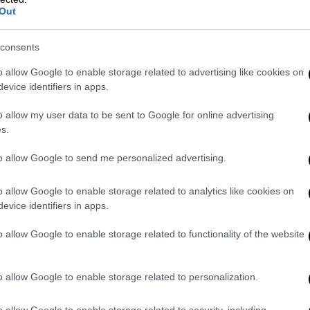
Out
κορυφαίων στελεχών
consents
τα ο Στέφανος Κασσελάκης ανακοίνωσε πως
o allow Google to enable storage related to advertising like cookies on
εμφανίστηκαν τις τελευταίες ημέρες στην
evice identifiers in apps.
 ίδιο τους το κόμμα, επέλεξαν να θέσουν
χει προηγηθεί κείμενο παρέμβασης της
o allow my user data to be sent to Google for online advertising
όμμα, ενώ ο Στέφανος Κασσελάκης συνεχίζει
s.
έξη Τσίπρα αναφέροντας: «Οι
to allow Google to send me personalized advertising.
 της κυβέρνησης Μητσοτάκη συνέβαλαν στο
οι λένε δύο. Το σίγουρο είναι ότι δε θα μας
o allow Google to enable storage related to analytics like cookies on
evice identifiers in apps.
ν την «μοίρα» του Στέφανου Τζουμάκα, τον
o allow Google to enable storage related to functionality of the website
Κασσελάκης τρεις ημέρες νωρίτερα,
o allow Google to enable storage related to personalization.
o allow Google to enable storage related to security, including