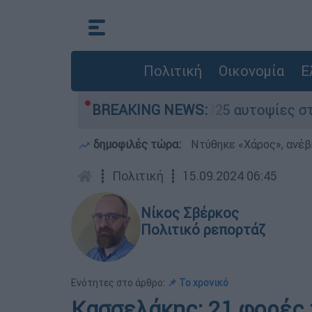
Πολιτική
Οικονομία
Ε
να» - Ολοκληρώθηκαν 325 αυτοψίες στις πληγεί
BREAKING NEWS:
δημοφιλές τώρα:
Ντύθηκε «Χάρος», ανέβ
┋
Πολιτική
┋
15.09.2024 06:45
Νίκος Σβέρκος
Πολιτικό ρεπορτάζ
Ενότητες στο άρθρο:
📌 Το χρονικό
Κασσελάκης: 21 φορές 