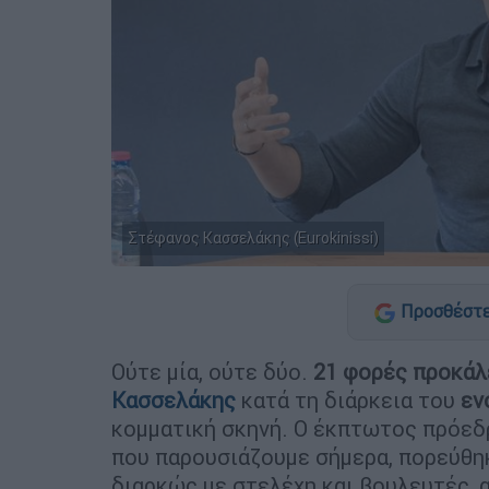
Στέφανος Κασσελάκης (Eurokinissi)
Προσθέστε
Ούτε μία, ούτε δύο.
21 φορές προκάλ
Κασσελάκης
κατά τη διάρκεια του
εν
κομματική σκηνή. Ο έκπτωτος πρόεδρ
που παρουσιάζουμε σήμερα, πορεύθη
διαρκώς με στελέχη και βουλευτές, 