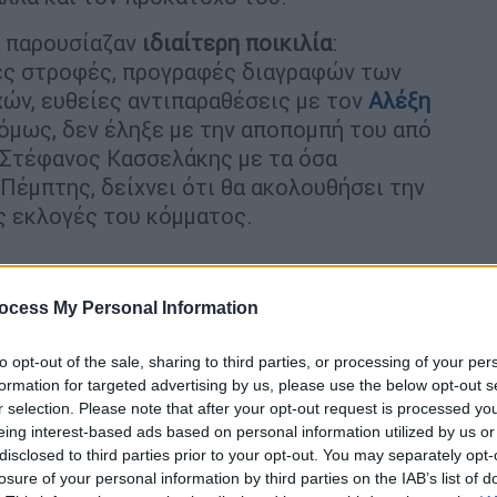
παρουσίαζαν
ιδιαίτερη ποικιλία
:
κές στροφές, προγραφές διαγραφών των
ών, ευθείες αντιπαραθέσεις με τον
Αλέξη
 όμως, δεν έληξε με την αποπομπή του από
 Στέφανος Κασσελάκης με τα όσα
έμπτης, δείχνει ότι θα ακολουθήσει την
ές εκλογές του κόμματος.
ocess My Personal Information
 επώνυμοι και ανώνυμοι λογαριασμοί στα
to opt-out of the sale, sharing to third parties, or processing of your per
formation for targeted advertising by us, please use the below opt-out s
γαγαν την θεωρία πως η Έφη Αχτσιόγλου,
r selection. Please note that after your opt-out request is processed y
ΙΖΑ, είχε αποστείλει παλαιότερα απειλητικό
eing interest-based ads based on personal information utilized by us or
 Κασσελάκης σε τοποθετήσεις του όλο
disclosed to third parties prior to your opt-out. You may separately opt-
«υπονομευτές» του προκατόχου του. Όταν η
losure of your personal information by third parties on the IAB’s list of