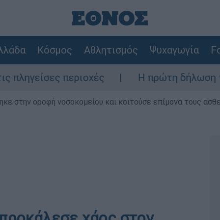
λλάδα
Κόσμος
Αθλητισμός
Ψυχαγωγία
Fo
σες περιοχές
Η πρώτη δήλωση της οικογέ
ηκε στην οροφή νοσοκομείου και κοιτούσε επίμονα τους ασθ
προκάλεσε χάος στον