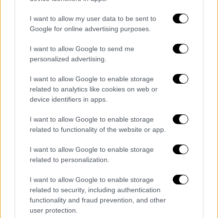
I want to allow my user data to be sent to
Google for online advertising purposes.
I want to allow Google to send me
personalized advertising.
Σχετικά με την πτώση
δέντρων
στο
I want to allow Google to enable storage
σιδηροδρομικό δίκτυο των Αφιδνών,
related to analytics like cookies on web or
device identifiers in apps.
ανέφερε πως «υπάρχει ένας νόμος από το '79
που λέει ότι ο σιδηρόδρομος υποχρεούται
I want to allow Google to enable storage
να καθαρίζει 10 μέτρα εκατέρωθεν όταν
related to functionality of the website or app.
αυτό απαιτείται», προσθέτοντας:
I want to allow Google to enable storage
«Αυτήν τη στιγμή
δεν υπάρχει κανένα αίτημα
related to personalization.
του
ΟΣΕ
για κάτι τέτοιο. Σε κάθε περίπτωση,
I want to allow Google to enable storage
εμείς έχουμε δώσει εντολή καθαρισμού του
related to security, including authentication
δάσους από τον Απρίλιο για αποφυγή
functionality and fraud prevention, and other
πυρκαγιών, με προτροπή μάλιστα της
user protection.