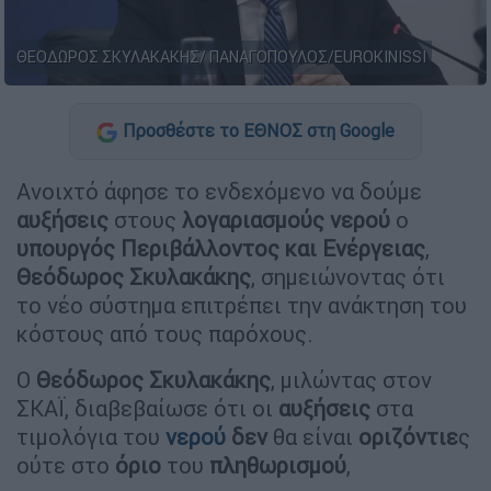
ΘΕΟΔΩΡΟΣ ΣΚΥΛΑΚΑΚΗΣ/ ΠΑΝΑΓΟΠΟΥΛΟΣ/EUROKINISSI
Προσθέστε το ΕΘΝΟΣ στη Google
Ανοιχτό άφησε το ενδεχόμενο να δούμε
αυξήσεις
στους
λογαριασμούς νερού
ο
υπουργός Περιβάλλοντος και Ενέργειας
,
Θεόδωρος Σκυλακάκης
, σημειώνοντας ότι
το νέο σύστημα επιτρέπει την ανάκτηση του
κόστους από τους παρόχους.
Ο
Θεόδωρος Σκυλακάκης
, μιλώντας στον
ΣΚΑΪ, διαβεβαίωσε ότι οι
αυξήσεις
στα
τιμολόγια του
νερού
δεν
θα είναι
οριζόντιε
ς
ούτε στο
όριο
του
πληθωρισμού
,