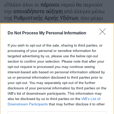
«Πλέον όλοι οι
πάροχοι
νερού θα περνούν
την
οποιαδήποτε αύξηση
από έλεγχο μέσω
τη
ς Ρυθμιστικής Αρχής Υδάτων
, που μέχρι
τέλος του μήνα μπαίνει σε πλήρη λειτουργία.
Ο έλεγχος βασίζεται στην
ευρωπαϊκή οδηγία
Do Not Process My Personal Information
που λέει ότι πρέπει να έχεις πλήρη
ανάσχεση του κόστους και τίποτα πέρα από
If you wish to opt-out of the sale, sharing to third parties, or
αυτό. Δεν επιτρέπει δηλαδή να έχει κέρδος
processing of your personal or sensitive information for
targeted advertising by us, please use the below opt-out
στο νερό.» πρόσθεσε.
section to confirm your selection. Please note that after your
opt-out request is processed you may continue seeing
ΔΙΑΒΑΣΤΕ ΕΠΙΣΗΣ
interest-based ads based on personal information utilized by
us or personal information disclosed to third parties prior to
your opt-out. You may separately opt-out of the further
Πολιτική
|
16.09.2024 07:00
disclosure of your personal information by third parties on the
Κινήσεις σε 3 κατευθύνσεις από την
IAB’s list of downstream participants. This information may
κυβέρνηση για το μεταναστευτικό -
also be disclosed by us to third parties on the
IAB’s List of
Ξεκινά δεκαήμερο διπλωματικών
Downstream Participants
that may further disclose it to other
επαφών
third parties.