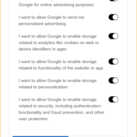
pic.twitter.com/DEq8aRSyZl
Google for online advertising purposes.
— Παυλος Πολακης (@pavpol2222)
I want to allow Google to send me
personalized advertising.
September 24, 2024
I want to allow Google to enable storage
related to analytics like cookies on web or
device identifiers in apps.
Τα σχολιά σας δημοσιεύονται άμεσα με δική σας ευθύνη. Το
ΕΘΝΟΣ θα παρεμβαίνει και τα προσβλητικά σχόλια θα
διαγράφονται
I want to allow Google to enable storage
related to functionality of the website or app.
I want to allow Google to enable storage
related to personalization.
I want to allow Google to enable storage
related to security, including authentication
functionality and fraud prevention, and other
user protection.
καταχώρηση