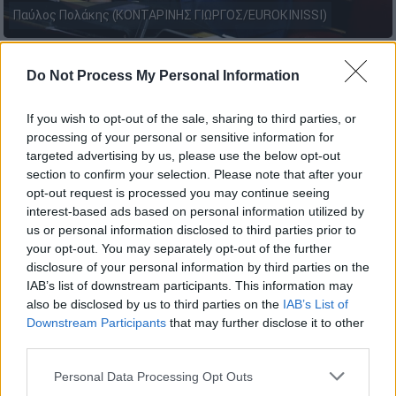
Παύλος Πολάκης (ΚΟΝΤΑΡΙΝΗΣ ΓΙΩΡΓΟΣ/EUROKINISSI)
Προσθέστε το ΕΘΝΟΣ στη Google
Do Not Process My Personal Information
If you wish to opt-out of the sale, sharing to third parties, or
Ο
Παύλος Πολάκης
εξήγγειλε την πρώτη του
processing of your personal or sensitive information for
συγκέντρωση ως υποψήφιος πρόεδρος του
targeted advertising by us, please use the below opt-out
ΣΥΡΙΖΑ, η οποία φυσικά θα γίνει στα
Χανιά
.
section to confirm your selection. Please note that after your
opt-out request is processed you may continue seeing
interest-based ads based on personal information utilized by
ΔΙΑΒΑΣΤΕ ΕΠΙΣΗΣ
us or personal information disclosed to third parties prior to
your opt-out. You may separately opt-out of the further
Πολιτική
|
13.09.2024 10:46
disclosure of your personal information by third parties on the
«Η μετριοφροσύνη είναι για τους
IAB’s list of downstream participants. This information may
μέτριους»: Τι απάντησε ο Πολάκης
also be disclosed by us to third parties on the
IAB’s List of
Downstream Participants
that may further disclose it to other
για το αν είναι έτοιμος να γίνει
third parties.
πρωθυπουργός
Please note that this website/app uses one or more Google
Personal Data Processing Opt Outs
services and may gather and store information including but