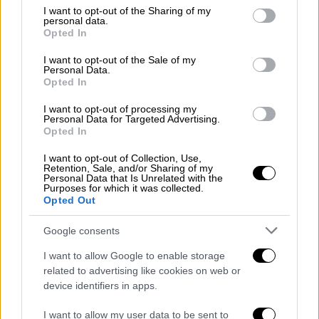
not limited to your visit or usage behaviour. You may click to
I want to opt-out of the Sharing of my
personal data.
grant or deny consent to Google and its third-party tags to
«Για την Ελλάδα που μάς αξίζει»
Opted In
use your data for below specified purposes in below Google
consent section.
I want to opt-out of the Sale of my
Ο βουλευτής Χανίων του
ΣΥΡΙΖΑ
με μία
Personal Data.
ανάρτηση στα social media ενημέρωσε τους
Opted In
ακολούθους του ότι, την Κυριακή (29/09), θα
I want to opt-out of processing my
μιλήσει στο Εμπορικό Επιμελητήριο της
Personal Data for Targeted Advertising.
Opted In
πόλης.
I want to opt-out of Collection, Use,
«Σας περιμένω όλους. Για τον ΣΥΡΙΖΑ που
Retention, Sale, and/or Sharing of my
Personal Data that Is Unrelated with the
θέλουμε, για την Ελλάδα που μάς αξίζει»,
Purposes for which it was collected.
Opted Out
έγραψε ο Παύλος Πολάκης
.
Google consents
ΞΕΚΙΝΑΜΕ!!
Την Κυριακη 29/9 στα Χανια στο ΕΒΕ
I want to allow Google to enable storage
related to advertising like cookies on web or
Σας περιμενω ολους !
device identifiers in apps.
Για τον ΣΥΡΙΖΑ που θέλουμε για την
ΕΛΛΑΔΑ που μας αξιζει !
I want to allow my user data to be sent to