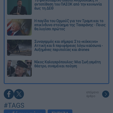
Το φθινοπωρινό σχέδιο Ανδρουλάκη: Η
αντεπίθεση του ΠΑΣΟΚ από την κοινωνία
έως τη ΔΕΘ
Η παγίδα του Ορμούζ για τον Τραμπ και το
επικίνδυνο στοίχημα της Τεχεράνης - Ποιος
θα λυγίσει πρώτος
Συναγερμός και σήμερα: Στο «κόκκινο»
Αττική και 6 περιφέρειες λόγω καύσωνα -
Αυξημένες περιπολίες και drones
Νίκος Καλογερόπουλος: Μια ζωή γεμάτη
θέατρο, σινεμά και ποίηση
επόμενο
άρθρο
#TAGS