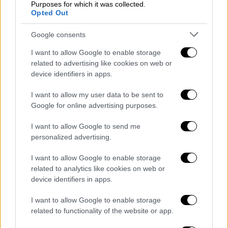
συντονισμένες τοποθετήσεις στελεχών της
Purposes for which it was collected.
Opted Out
ομάδας στη σημερινή συνεδρίαση, κατά τις
οποίες θα καταγγέλλουν την πλειοψηφία του
Google consents
οργάνου για όλα τα παραπάνω ζητήματα.
I want to allow Google to enable storage
Διακινούν μάλιστα το σενάριο πως οι «100»
related to advertising like cookies on web or
θα προτείνουν να αποσυνδεθεί η εκλογή της
device identifiers in apps.
νέας Κ.Ε. από την εκλογή προέδρου, ώστε να
διατηρηθούν οι ίδιοι συσχετισμοί και σε
I want to allow my user data to be sent to
Google for online advertising purposes.
δεύτερο χρόνο να αποπεμφθεί ξανά ο
Στέφανος Κασσελάκης.
I want to allow Google to send me
personalized advertising.
Δεν αποκλείεται μάλιστα, ανάλογα με την
πορεία των συζητήσεων, ακόμα και να
I want to allow Google to enable storage
related to analytics like cookies on web or
αποχωρήσουν τα συγκεκριμένα στελέχη από
device identifiers in apps.
τη συνεδρίαση της
Κεντρικής Επιτροπής,
κορυφώνοντας την ένταση στο εσωτερικό
I want to allow Google to enable storage
του ΣΥΡΙΖΑ. Είναι άλλωστε νωπή άλλωστε η
related to functionality of the website or app.
εικόνα μερικών δεκάδων στελεχών να