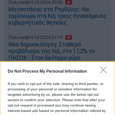
Πολιτική
|
04.10.2024 20:50
Μητσοτάκης στη Ρηγίλλης: Να
χαρίσουμε στη ΝΔ τρεις συνεχόμενες
κυβερνητικές θητείες
Πολιτική
|
04.10.2024 21:10
Nέα δημοσκόπηση: Σταθερό
προβάδισμα της ΝΔ, στο 17,2% το
ΠΑΣΟΚ - Στον δεύτερο γύρο
Ανδρουλάκης - Διαμαντοπούλου
Do Not Process My Personal Information
If you wish to opt-out of the sale, sharing to third parties, or
Τι καταλογίζει το στρατόπεδο
processing of your personal or sensitive information for
targeted advertising by us, please use the below opt-out
Κασσελάκη στην πλειοψηφία της Κ.Ε.
section to confirm your selection. Please note that after your
opt-out request is processed you may continue seeing
Πέραν αυτών, το στρατόπεδο
Κασσελάκη
interest-based ads based on personal information utilized by
κατηγορεί όλες τις υπόλοιπες πλευρές πως