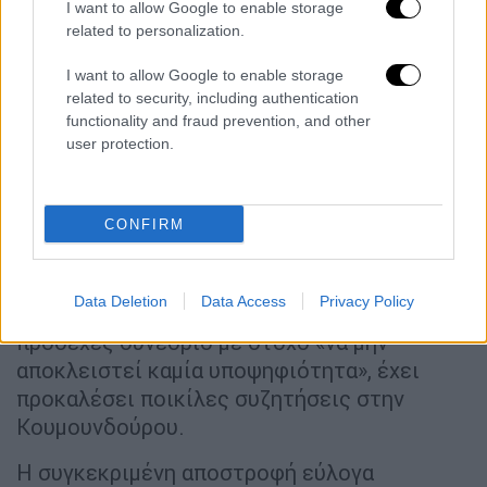
I want to allow Google to enable storage
φωνάζουν συνθήματα υπέρ του
Στέφανου
related to personalization.
Κασσελάκη
έξω από την αίθουσα της
συνεδρίασης της Κεντρικής Επιτροπής πριν
I want to allow Google to enable storage
related to security, including authentication
από δύο
εβδομάδες
.
functionality and fraud prevention, and other
user protection.
Θολό το τοπίο για το πόθεν έσχες
Κασσελάκη
Το τελευταίο διάστημα πάντως η προτροπή
CONFIRM
του
Στέφανου Κασσελάκη
προς τους
οπαδούς του να συμμετέχουν στις
Data Deletion
Data Access
Privacy Policy
διαδικασίες ανάδειξης αντιπροσώπων για το
προσεχές συνέδριο με στόχο «να μην
αποκλειστεί καμία υποψηφιότητα», έχει
προκαλέσει ποικίλες συζητήσεις στην
Κουμουνδούρου.
Η συγκεκριμένη αποστροφή εύλογα