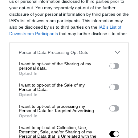
us or personal information disclosed to third parties prior to
προχωρούν σε απειλές διαγραφών όσων
your opt-out. You may separately opt-out of the further
στηρίζουν τον πρώην πρόεδρο, καθώς και
disclosure of your personal information by third parties on the
IAB’s list of downstream participants. This information may
για προσπάθεια να επιβληθεί λογοκρισία στα
also be disclosed by us to third parties on the
IAB’s List of
μέσα κοινωνικής δικτύωσης. Στελέχη που
Downstream Participants
that may further disclose it to other
πρόσκεινται στον Στέφανο Κασσελάκη,
third parties.
άλλωστε, αποχώρησαν από την συνεδρίαση
Please note that this website/app uses one or more Google
Personal Data Processing Opt Outs
της ΚΟΕΣ στα μέσα της εβδομάδας, ενώ
services and may gather and store information including but
αντίστοιχου τύπου διαμαρτυρία έκανε και η
not limited to your visit or usage behaviour. You may click to
I want to opt-out of the Sharing of my
personal data.
Θεοδώρα Τζάκρη επιτιθέμενη στα στελέχη
grant or deny consent to Google and its third-party tags to
Opted In
use your data for below specified purposes in below Google
που προΐστανται του οργανωτικού γραφείου
consent section.
I want to opt-out of the Sale of my
του ΣΥΡΙΖΑ.
Personal Data.
Opted In
Σε αυτό το πλαίσιο στο επιτελείο
I want to opt-out of processing my
Κασσελάκη
συζητείται, σύμφωνα με
Personal Data for Targeted Advertising.
πληροφορίες, να γίνει μια ακόμα
Opted In
«εντυπωσιακή» κίνηση. Συνεργάτες του
I want to opt-out of Collection, Use,
πρώην προέδρου εισηγούνται να υπάρξουν
Retention, Sale, and/or Sharing of my
Personal Data that Is Unrelated with the