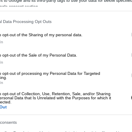
 to Google and its third-party tags to use your data for below specifi
ogle consent section.
ός εκπρόσωπος,
Παύλος Μαρινάκης
, στο
l Data Processing Opt Outs
άφων από τη
Θεσσαλονίκη
, ζητούμενος να
πρωθυπουργού,
Αντώνη Σαμαρά
από την
o opt-out of the Sharing of my personal data.
ονται’’ λύσεις συγκαλυμμένης διχοτόμησης».
In
θηκε και στην τοποθέτηση του
o opt-out of the Sale of my Personal Data.
η
, για «τζάμπα πατριώτες», σημειώνοντας
In
ς
. Είναι δυο οι δρόμοι που μπορεί να
ιο αξίωμα για να αντιμετωπίσει τα πολύ
to opt-out of processing my Personal Data for Targeted
ing.
αι
ο τζάμπα πατριωτισμός και η διατύπωση
In
υ δεν οδηγούν πουθενά
και απομονώνουν
o opt-out of Collection, Use, Retention, Sale, and/or Sharing
 που ακολουθεί η κυβέρνηση και ο
ersonal Data that Is Unrelated with the Purposes for which it
lected.
ς πιο επωφελείς διεθνείς συμφωνίες.
Out
ς υγείας – Ήρωες γιατροί και
consents