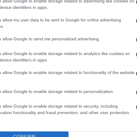
o allow Google to enable storage related to advertising like cookies on
evice identifiers in apps.
. Μαρινάκης χαρακτήρισε «ήρωες» τους
ιώνοντας ότι «τους χρωστάμε αιώνια
o allow my user data to be sent to Google for online advertising
ώρο η κατάσταση είναι καλύτερη, αφού τα
s.
 ωστόσο, ότι
χρειάζονται πολλά
to allow Google to send me personalized advertising.
 έχουμε δρόμο και σε αυτό χρειαζόμαστε
o allow Google to enable storage related to analytics like cookies on
evice identifiers in apps.
κυβερνητικός εκπρόσωπος.
o allow Google to enable storage related to functionality of the website
οσοκομεία της χώρας χρειάζονται
ατέδειξε ξεκάθαρα
η «οδύσσεια» του
αφερόταν από
νοσοκομείο
σε νοσοκομείο της
o allow Google to enable storage related to personalization.
λεύθερη κλίνη κλειστού τύπου για την
φερε ότι «προφανώς υπάρχουν περιστατικά
o allow Google to enable storage related to security, including
cation functionality and fraud prevention, and other user protection.
ει να τρέξουμε
. Είπαμε από το 2023 ότι η
 περιπτώσεις παράνομης
CONFIRM