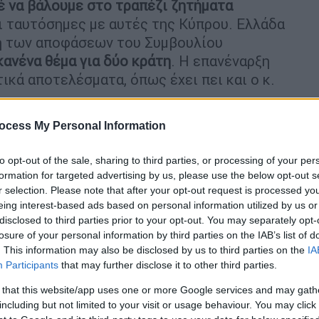
έ να βάλουμε στο τραπέζι ζητήματα
αι ταυτόσημες με αυτές της Κύπρου. Ελλάδα
η των αποφάσεων του Συμβουλίου
κανένα θέμα για δύο κράτη
. Η επανέναρξη
τικά αποτελέσματα, όπως έχει πει και ο κ.
ocess My Personal Information
to opt-out of the sale, sharing to third parties, or processing of your per
formation for targeted advertising by us, please use the below opt-out s
ε Γεωργιάδη και Πολάκη -
r selection. Please note that after your opt-out request is processed y
eing interest-based ads based on personal information utilized by us or
 του βουλευτή του ΣΥΡΙΖΑ
disclosed to third parties prior to your opt-out. You may separately opt-
losure of your personal information by third parties on the IAB’s list of
. This information may also be disclosed by us to third parties on the
IA
Participants
that may further disclose it to other third parties.
 για συνεργασία για ασφάλεια της
ση: Τι προβλέπει
 that this website/app uses one or more Google services and may gath
including but not limited to your visit or usage behaviour. You may click 