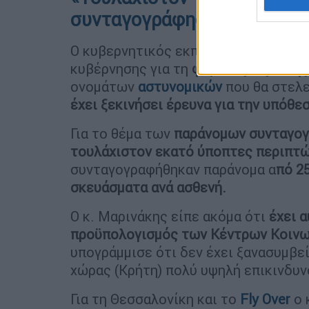
συνταγογράφησης»
Ο κυβερνητικός εκπρόσωπος αναφέρ
κυβέρνησης για τη
φορολογική ελάφ
ονομάτων
αστυνομικών
που θα στελε
έχει ξεκινήσει έρευνα για την υπόθε
Για το θέμα των
παράνομων συνταγο
τουλάχιστον εκατό ύποπτες περιπτ
συνταγογραφήθηκαν παράνομα α
πό 2
σκευάσματα ανά ασθενή.
Ο κ. Μαρινάκης είπε ακόμα ότι
έχει 
προϋπολογισμός των Κέντρων Κοινω
υπογράμμισε ότι δεν έχει ξανασυμβεί
χώρας (Κρήτη) πολύ υψηλή επικινδυν
Για τη Θεσσαλονίκη και το
Fly Over
ο 