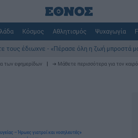
λάδα
Κόσμος
Αθλητισμός
Ψυχαγωγία
F
ωχνε - «Πέρασε όλη η ζωή μπροστά μου»
Το
δα των εφημερίδων
|
➔ Μάθετε περισσότερα για τον καιρό
 υγείας – Ήρωες γιατροί και νοσηλευτές»