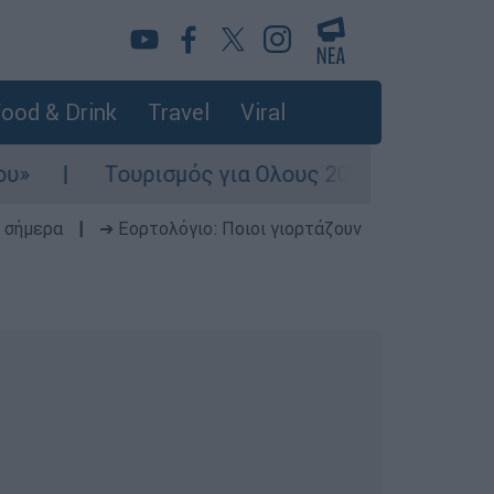
ood & Drink
Travel
Viral
υρισμός για Ολους 2026-2027: Τα SOS για να «
 σήμερα
|
➔ Εορτολόγιο: Ποιοι γιορτάζουν