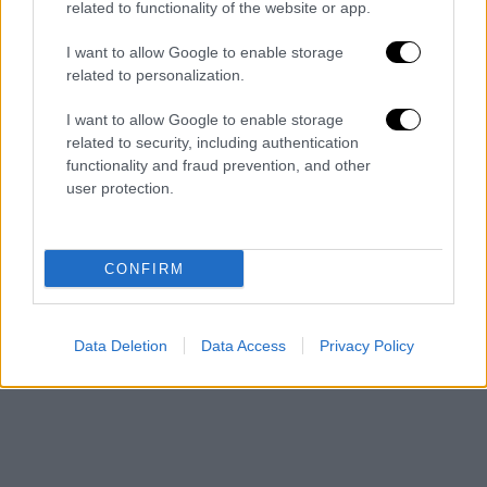
Στο ίδιο μήκος κύματος και η ανάρτηση της
related to functionality of the website or app.
Άννας Διαμαντοπούλου
: «Βάσω Παπανδρέου.
I want to allow Google to enable storage
Μία σπουδαία μοναχική γυναίκα. Μια
related to personalization.
σπουδαία αποτελεσματική απ όπου πέρασε
πολιτικός. Μια σπουδαία μαχητική
I want to allow Google to enable storage
σοσιαλδημοκράτισσα. Μια σπουδαία
related to security, including authentication
functionality and fraud prevention, and other
Ελληνίδα. Μια σπουδαία Ευρωπαία. Από
user protection.
μακριά στα εύκολα ,στη φωτιά στα δύσκολα!
Καλό ταξίδι Βασω!».
CONFIRM
Data Deletion
Data Access
Privacy Policy