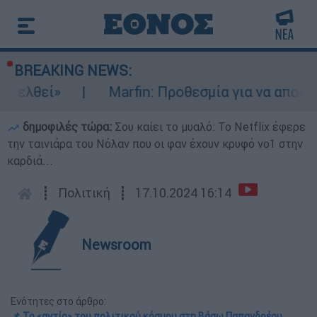
BREAKING NEWS:
Marfin: Προθεσμία για να απολογηθεί έλα
δημοφιλές τώρα:
Σου καίει το μυαλό: Το Netflix έφερε
την ταινιάρα του Νόλαν που οι φαν έχουν κρυφό νο1 στην
καρδιά...
┋
Πολιτική
┋
17.10.2024 16:14
Newsroom
Ενότητες στο άρθρο:
📌 Το «αντίο» του πολιτικού κόσμου στη Βάσω Παπανδρέου