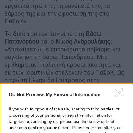
εργατικότητά της, τη συνέπειά της, το
θάρρος της και την αφοσίωσή της στο
ΠαΣοΚ».
Το δικό του «αντίο» είπε στη
Βάσω
Παπανδρέου
και ο
Νίκος Ανδρουλάκης
:
«Αποχαιρετώ με απεριόριστο σεβασμό και
συγκίνηση τη Βάσω Παπανδρέου. Μια
εμβληματική πολιτική προσωπικότητα και
εκ των ιδρυτικών στελεχών του ΠαΣοΚ. Ως
η πρώτη Ελληνίδα Επίτροπος στην
Ευρωπαϊκή Επιτροπή άνοιξε πρωτοπόρους
προοδευτικούς δρόμους με την Ευρωπαϊκή
Do Not Process My Personal Information
Κοινωνική Χάρτα, την κατοχύρωση του
If you wish to opt-out of the sale, sharing to third parties, or
κοινωνικού διαλόγου, την προστασία των
processing of your personal or sensitive information for
εργασιακών δικαιωμάτων και της
targeted advertising by us, please use the below opt-out
μητρότητας καθώς και την εμπέδωση της
section to confirm your selection. Please note that after your