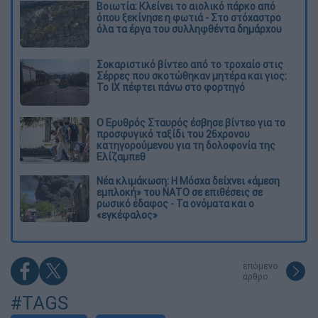
Βοιωτία: Κλείνει το αιολικό πάρκο από
όπου ξεκίνησε η φωτιά - Στο στόχαστρο
όλα τα έργα του συλληφθέντα δημάρχου
Σοκαριστικό βίντεο από το τροχαίο στις
Σέρρες που σκοτώθηκαν μητέρα και γιος:
Το ΙΧ πέφτει πάνω στο φορτηγό
Ο Ερυθρός Σταυρός έσβησε βίντεο για το
προσφυγικό ταξίδι του 26χρονου
κατηγορούμενου για τη δολοφονία της
Ελίζαμπεθ
Νέα κλιμάκωση: Η Μόσχα δείχνει «άμεση
εμπλοκή» του ΝΑΤΟ σε επιθέσεις σε
ρωσικό έδαφος - Τα ονόματα και ο
«εγκέφαλος»
επόμενο
άρθρο
#TAGS