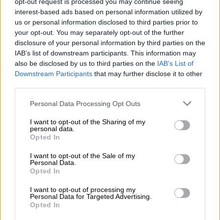
ισότητας των φύλων.
opt-out request is processed you may continue seeing
interest-based ads based on personal information utilized by
Υπηρέτησε με σθένος και δυναμισμό χωρίς
us or personal information disclosed to third parties prior to
your opt-out. You may separately opt-out of the further
συμβιβασμούς τις πολιτικές θέσεις της. Ως
disclosure of your personal information by third parties on the
Υπουργός ταυτίστηκε με σημαντικές
IAB’s list of downstream participants. This information may
μεταρρυθμίσεις εκσυγχρονισμού του
also be disclosed by us to third parties on the
IAB’s List of
κράτους και ανασυγκρότησης του
Downstream Participants
that may further disclose it to other
παραγωγικού δυναμικού της χώρας, ενώ
third parties.
έθετε στην προτεραιότητά της τη μείωση
Please note that this website/app uses one or more Google
Personal Data Processing Opt Outs
των κοινωνικών ανισοτήτων και την
services and may gather and store information including but
not limited to your visit or usage behaviour. You may click to
I want to opt-out of the Sharing of my
υπεράσπιση των οικονομικά ασθενέστερων.
personal data.
grant or deny consent to Google and its third-party tags to
Τα ειλικρινή μου συλλυπητήρια στους
Opted In
use your data for below specified purposes in below Google
οικείους της».
consent section.
I want to opt-out of the Sale of my
Personal Data.
Την επί σειρά ετών υπουργό αποχαιρέτησε
Opted In
και ο
ΣΥΡΙΖΑ
, αναφέροντας ότι άφησε το
I want to opt-out of processing my
στίγμα της στην πολιτική της χώρας: «Η Β.
Personal Data for Targeted Advertising.
Opted In
Παπανδρέου άφησε το δικό της ξεχωριστό