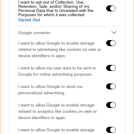
στίγμα στην πολιτική της χώρας, ως
I want to opt-out of Collection, Use,
Retention, Sale, and/or Sharing of my
στέλεχος και υπουργός του ΠΑΣΟΚ, ως
Personal Data that Is Unrelated with the
Purposes for which it was collected.
μέλος του ελληνικού κοινοβουλίου αλλά και
Opted Out
ως Επίτροπος της ΕΟΚ. Απευθύνουμε τα
συλλυπητήρια μας στην οικογένεια της και
Google consents
το κόμμα της»
I want to allow Google to enable storage
related to advertising like cookies on web or
Ο επίσης επί σειρά ετών υπουργός του
device identifiers in apps.
ΠΑΣΟΚ,
Ανδρέας Λοβέρδος
,
τόνισε: «Αποχαιρετώ με τιμή τη Βάσω
I want to allow my user data to be sent to
Google for online advertising purposes.
Παπανδρέου. Οι μνήμες πολλές. Και
διαφορετικές. Ένταση στην αρχή. Σεβασμός
I want to allow Google to send me
και συνεργασία στη συνέχεια. Ισχυρή
personalized advertising.
πολιτική προσωπικότητα αγωνίστηκε με
I want to allow Google to enable storage
πάθος για τη χώρα, για το ΠΑΣΟΚ, για τις
related to analytics like cookies on web or
ιδέες της. Ειλικρινή συλλυπητήρια στους
device identifiers in apps.
οικείους της!».
I want to allow Google to enable storage