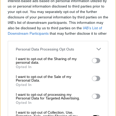
interest-based ads based on personal information utilized by
us or personal information disclosed to third parties prior to
your opt-out. You may separately opt-out of the further
Ο Νίκος Δένδιας στην Τήνο/Eurokinissi
disclosure of your personal information by third parties on the
IAB’s list of downstream participants. This information may
also be disclosed by us to third parties on the
IAB’s List of
Προσθέστε το ΕΘΝΟΣ στη Google
Downstream Participants
that may further disclose it to other
third parties.
Σήμερα η
Θεσσαλονίκη
εορτάζει την
Please note that this website/app uses one or more Google
Personal Data Processing Opt Outs
services and may gather and store information including but
απελευθέρωσή της στις 26/10/1912, όπως
not limited to your visit or usage behaviour. You may click to
I want to opt-out of the Sharing of my
και τον πολιούχο και προστάτη της
Άγιο
personal data.
grant or deny consent to Google and its third-party tags to
Opted In
Δημήτριο
. Αυτό αναφέρει με ανάρτηση στο
use your data for below specified purposes in below Google
"Χ" ο υπουργός Εθνικής Άμυνας
Νίκος
consent section.
I want to opt-out of the Sale of my
Personal Data.
Δένδιας
.
Opted In
«Χρόνια πολλά στη
Θεσσαλονίκη
, την
I want to opt-out of processing my
ιστορική πρωτεύουσα πόλη των Βαλκανίων!
Personal Data for Targeted Advertising.
Opted In
Χρόνια πολλά στις εορτάζουσες και τους
εορτάζοντες!» προσθέτει.
I want to opt-out of Collection, Use,