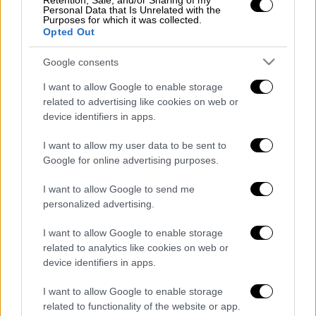
Retention, Sale, and/or Sharing of my
Personal Data that Is Unrelated with the
Purposes for which it was collected.
Opted Out
Τα σχολιά σας δημοσιεύονται άμεσα με δική σας ευθύνη. Το
ΕΘΝΟΣ θα παρεμβαίνει και τα προσβλητικά σχόλια θα
Google consents
διαγράφονται
I want to allow Google to enable storage
related to advertising like cookies on web or
device identifiers in apps.
I want to allow my user data to be sent to
Google for online advertising purposes.
I want to allow Google to send me
personalized advertising.
καταχώρηση
I want to allow Google to enable storage
related to analytics like cookies on web or
Διαβάστε ακόμη
device identifiers in apps.
Δημιούργησαν με AI νέους ιούς μέσα σε
I want to allow Google to enable storage
λίγες ώρες - Γιατί προβληματίζονται οι
related to functionality of the website or app.
επιστήμονες