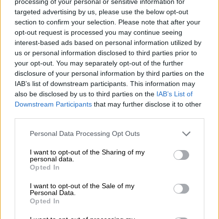
processing of your personal or sensitive information for
προστατευόμενων μαρτύρων στην υπόθεση
targeted advertising by us, please use the below opt-out
της
Novartis
.
section to confirm your selection. Please note that after your
opt-out request is processed you may continue seeing
interest-based ads based on personal information utilized by
ΔΙΑΒΑΣΤΕ ΕΠΙΣΗΣ
us or personal information disclosed to third parties prior to
your opt-out. You may separately opt-out of the further
Πολιτική
|
25.10.2024 14:12
disclosure of your personal information by third parties on the
IAB’s list of downstream participants. This information may
Πηγές Κασσελάκη: Με
also be disclosed by us to third parties on the
IAB’s List of
αντιδημοκρατικές και
Downstream Participants
that may further disclose it to other
αντικαταστατικές πρακτικές
third parties.
παρεμποδίζουν την υποψηφιότητά
Please note that this website/app uses one or more Google
Personal Data Processing Opt Outs
του
services and may gather and store information including but
not limited to your visit or usage behaviour. You may click to
I want to opt-out of the Sharing of my
personal data.
grant or deny consent to Google and its third-party tags to
Πολιτική
|
25.10.2024 14:51
Opted In
use your data for below specified purposes in below Google
Νέα Αριστερά για την υπόθεση
consent section.
I want to opt-out of the Sale of my
Novartis: Η άρση της προστασίας των
Personal Data.
Opted In
δύο προστατευόμενων μαρτύρων
είναι πράξη συγκάλυψης