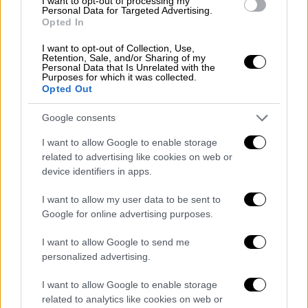
I want to opt-out of processing my
Personal Data for Targeted Advertising.
Opted In
I want to opt-out of Collection, Use,
Retention, Sale, and/or Sharing of my
«Η απόφαση της Δικαιοσύνης ανοίγει τον
Personal Data that Is Unrelated with the
Purposes for which it was collected.
δρόμο για την αποκάλυψη όλων των πτυχών
Opted Out
της μεγαλύτερης σκευωρίας στην ιστορία
του ελληνικού κράτους» σημειώνει ο
κ.
Google consents
Αβραμόπουλος
και προσθέτει:
I want to allow Google to enable storage
related to advertising like cookies on web or
«Με την άρση της προστασίας, δίνεται η
device identifiers in apps.
δυνατότητα να προχωρήσουν οι μηνύσεις,
που εξαρχής υποβάλαμε κατά των
I want to allow my user data to be sent to
Google for online advertising purposes.
κουκουλοφόρων ψευδομαρτύρων και να
ξεκινήσει έρευνα για τους ηθικούς
I want to allow Google to send me
αυτουργούς, που επωφελήθηκαν από την
personalized advertising.
παράνομη διακίνηση μεγάλων ποσών, που
I want to allow Google to enable storage
εισπράχθηκαν και μοιράστηκαν από
related to analytics like cookies on web or
ψευδομάρτυρες και άλλους συμμέτοχους και