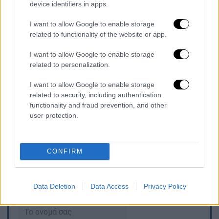
device identifiers in apps.
συνεργούς στην σκευωρία.
I want to allow Google to enable storage
related to functionality of the website or app.
Ήρθε η ώρα να μάθουμε τους φυσικούς και
ηθικούς αυτουργούς αλλά και τα κίνητρα
I want to allow Google to enable storage
αυτής της εγκληματικής ενέργειας κατά της
related to personalization.
αξιοπρέπειας των θυμάτων τους, αλλά και
I want to allow Google to enable storage
των δημοκρατικών θεσμών.
related to security, including authentication
functionality and fraud prevention, and other
Η Νέμεσις και η κάθαρση πάντα ακολουθούν,
user protection.
καθώς η τιμωρία είναι η αληθινή δικαιοσύνη,
όχι η εκδίκηση».
CONFIRM
Τα σχολιά σας δημοσιεύονται άμεσα με δική σας ευθύνη. Το
ΕΘΝΟΣ θα παρεμβαίνει και τα προσβλητικά σχόλια θα
Data Deletion
Data Access
Privacy Policy
διαγράφονται