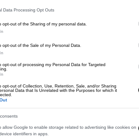
l Data Processing Opt Outs
o opt-out of the Sharing of my personal data.
In
ης Ξανθόπουλος οκτώ μήνες μετά το
άκη
o opt-out of the Sale of my Personal Data.
In
to opt-out of processing my Personal Data for Targeted
ing.
κό πατίνι παρασύρθηκε από
In
o opt-out of Collection, Use, Retention, Sale, and/or Sharing
ersonal Data that Is Unrelated with the Purposes for which it
lected.
Out
 σε πολλούς δημόσιους χώρους
consents
o allow Google to enable storage related to advertising like cookies on
evice identifiers in apps.
λευτή, «το υλικό έχει εντοπιστεί σε