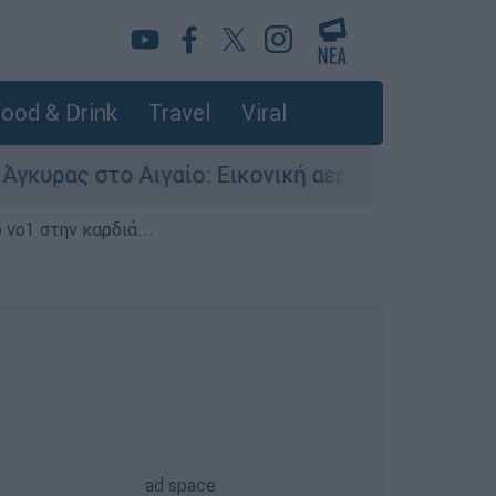
ood & Drink
Travel
Viral
 στο Αιγαίο: Εικονική αερομαχία ανάμεσα σε ελ
 νο1 στην καρδιά...