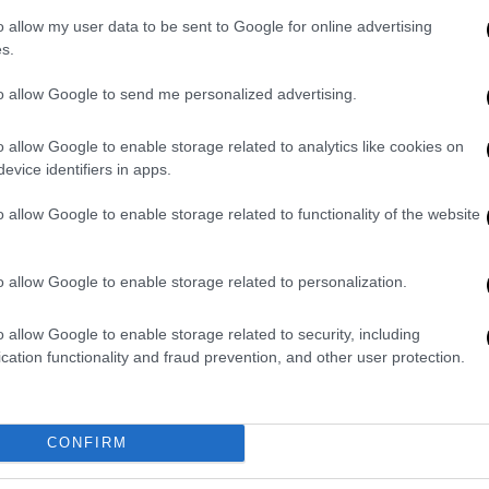
άδα, όπως δημόσιες υπηρεσίες,
o allow my user data to be sent to Google for online advertising
 εύλογη η ανησυχία για την κατάσταση της
s.
α
μικροσωματίδια
επί ώρες καθημερινά».
to allow Google to send me personalized advertising.
2009/148/ΕΚ για την Προστασία των
αντο στον Χώρο Εργασίας, ο
Κώστας
o allow Google to enable storage related to analytics like cookies on
evice identifiers in apps.
τρα προτίθεται να λάβει για να διασφαλίσει
ικού από τα δημόσια κτίρια στην Ελλάδα και
o allow Google to enable storage related to functionality of the website
τηκε το 2009
o allow Google to enable storage related to personalization.
 στο κεντρικό κτίριο των
ΕΛΤΑ
στην Πάτρα,
o allow Google to enable storage related to security, including
χιστον 8 ώρες καθημερινά και έχουν
cation functionality and fraud prevention, and other user protection.
και θανάτων σχετιζόμενων με τον
καρκίνο
.
ο κατασκευάστηκε το
1974
, η ύπαρξη
CONFIRM
 ολόκληρα χρόνια μετά δεν έχει αφαιρεθεί.