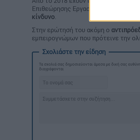
Από το 2018 έχουν επιβληθεί πρόστι
Επιθεώρησης Εργασίας για λάθος χει
κίνδυνο
.
Στην ερώτησή του ακόμη ο
αντιπρόε
εμπειρογνώμων που πρότεινε την ολ
Τα σχολιά σας δημοσιεύονται άμεσα με δική σας ευθύνη
διαγράφονται