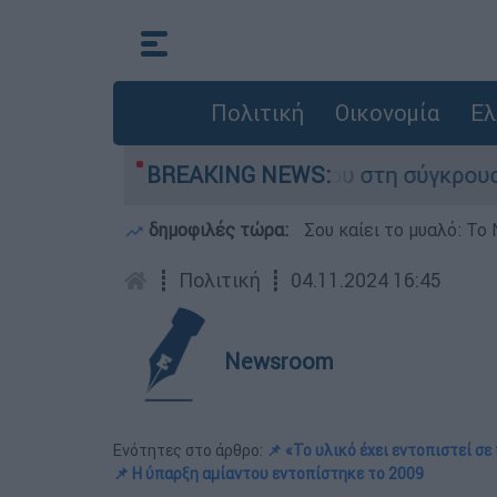
Πολιτική
Οικονομία
Ελ
αμίγο που έχασε τη ζωή του στη σύγκρουση ελι
BREAKING NEWS:
δημοφιλές τώρα:
Σου καίει το μυαλό: Το 
┋
Πολιτική
┋
04.11.2024 16:45
Newsroom
Ενότητες στο άρθρο:
📌 «Το υλικό έχει εντοπιστεί 
📌 Η ύπαρξη αμίαντου εντοπίστηκε το 2009