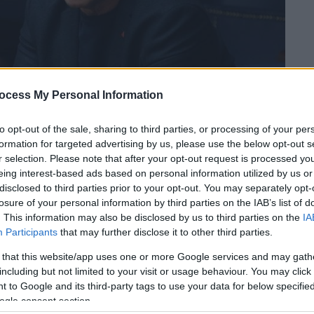
ocess My Personal Information
to opt-out of the sale, sharing to third parties, or processing of your per
formation for targeted advertising by us, please use the below opt-out s
urokinissi)
r selection. Please note that after your opt-out request is processed y
eing interest-based ads based on personal information utilized by us or
disclosed to third parties prior to your opt-out. You may separately opt-
 το ΕΘΝΟΣ στη Google
losure of your personal information by third parties on the IAB’s list of
. This information may also be disclosed by us to third parties on the
IA
Participants
that may further disclose it to other third parties.
ια
κτίρια στην
Ελλάδα
, παρά τη ρητή
καρκινογόνου στις οικοδομικές κατασκευές
 that this website/app uses one or more Google services and may gath
αλής των ευρωβουλευτών του
ΣΥΡΙΖΑ
και
including but not limited to your visit or usage behaviour. You may click 
 to Google and its third-party tags to use your data for below specifi
ανίτης
με ερώτησή του στην
Ευρωπαϊκή
ogle consent section.
 άμεσο κίνδυνο την υγεία των
εργαζομένων
».