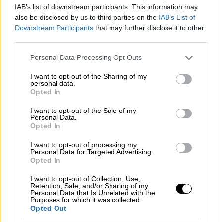
σημείωσε για το Κυπριακό.
IAB’s list of downstream participants. This information may
also be disclosed by us to third parties on the
IAB’s List of
Και όπως τόνισε «στο πλαίσιο αυτό,
Downstream Participants
that may further disclose it to other
επιβεβαιώσαμε σήμερα με τον
Πρόεδρο
third parties.
Χριστοδουλίδη
την απόλυτη ευθυγράμμιση
Please note that this website/app uses one or more Google
Personal Data Processing Opt Outs
των δύο κυβερνήσεων».
services and may gather and store information including but
not limited to your visit or usage behaviour. You may click to
I want to opt-out of the Sharing of my
«Δεν μπορούμε να δεχθούμε νομιμοποίηση
personal data.
grant or deny consent to Google and its third-party tags to
Opted In
των τετελεσμένων ούτε φυσικά τη
use your data for below specified purposes in below Google
διαιώνιση ενός δράματος» είπε μεταξύ
consent section.
I want to opt-out of the Sale of my
Personal Data.
άλλων ο πρωθυπουργός λέγοντας ότι η
Opted In
βελτίωση του κλίματος στις
ελληνοτουρκικές σχέσεις δεν σημαίνει
I want to opt-out of processing my
Personal Data for Targeted Advertising.
αυτόματα και αλλαγή της στάσης του.
Opted In
«Γνωρίζουμε ασφαλώς και δεν έχουμε
I want to opt-out of Collection, Use,
Retention, Sale, and/or Sharing of my
αυταπάτες ότι αυτή η βελτίωση του
Personal Data that Is Unrelated with the
Purposes for which it was collected.
κλίματος δεν συνεπάγεται αυτόματα και τη
Opted Out
μεταβολή των θέσεων της
Τουρκίας
. Όμως