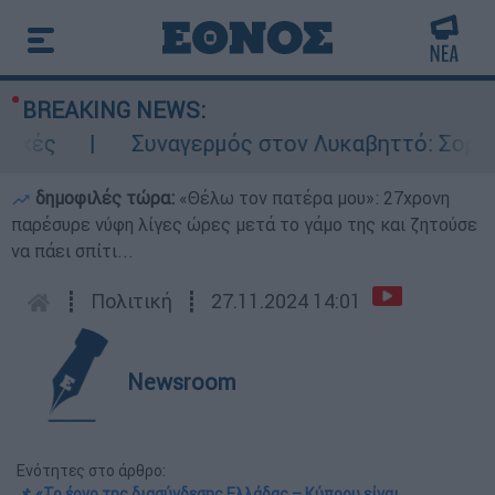
BREAKING NEWS:
Συναγερμός στον Λυκαβηττό: Σορός σε προχωρη
δημοφιλές τώρα:
«Θέλω τον πατέρα μου»: 27χρονη
παρέσυρε νύφη λίγες ώρες μετά το γάμο της και ζητούσε
να πάει σπίτι...
┋
Πολιτική
┋
27.11.2024 14:01
Newsroom
Ενότητες στο άρθρο:
📌 «Το έργο της διασύνδεσης Ελλάδας – Κύπρου είναι