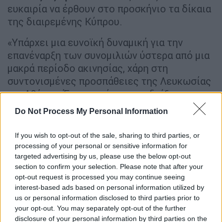
ευκαιρία να έρθουν στο προσκήνιο τα δίκαια
της διαιρεμένης Κύπρου.
«Υπάρχει μια ευνοϊκή δυναμική για την
επανέναρξη των συνομιλιών ύστερα από μια
μακρά περίοδο ακινησίας, χάρη στη
συντονισμένες προσπάθειες της Λευκωσίας
και Αθήνας. Έχουμε κάποιες ενδείξεις
προόδου. Σταθερή επιδίωξή μας μια δίκαιη
Do Not Process My Personal Information
και βιώσιμη λύση, πάντα με βάση τις
αποφάσεις του Συμβουλίου Ασφαλείας του
If you wish to opt-out of the sale, sharing to third parties, or
Οργανισμού Ηνωμένων Εθνών. Να θυμίσω
processing of your personal or sensitive information for
targeted advertising by us, please use the below opt-out
βέβαια ότι και η Ελλάδα θα είναι μη
μόνιμο
section to confirm your selection. Please note that after your
μέλος του Συμβουλίου Ασφαλείας για τη
opt-out request is processed you may continue seeing
διετία 2025 2026.
Είναι μια ακόμα ευκαιρία
interest-based ads based on personal information utilized by
να έρθουν στο Διεθνές προσκήνιο τα εθνικά
us or personal information disclosed to third parties prior to
δίκαια της διαιρεμένης ευρωπαϊκής Κύπρου»
your opt-out. You may separately opt-out of the further
disclosure of your personal information by third parties on the