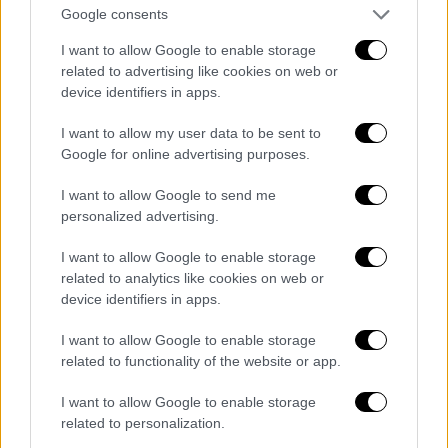
ακλόνητοι παραμένουμε και εμείς με τη
Google consents
σειρά μας σε θέματα κυριαρχίας, σε θέματα
I want to allow Google to enable storage
τήρησης του διεθνούς δικαίου, του δικαίου
related to advertising like cookies on web or
της Θάλασσας», πρόσθεσε.
device identifiers in apps.
I want to allow my user data to be sent to
«Αντιμετωπίζουμε με αυτοπεποίθηση τα
Google for online advertising purposes.
ήρεμα νερά στα
ελληνοτουρκικά
. Στην
προοπτική αυτή να ανοίξουν και ήρεμοι
I want to allow Google to send me
ορίζοντες για την ευρύτερη περιοχή.» είπε
personalized advertising.
και πρόσθεσε ότι η ευρωπαϊκή προοπτική
I want to allow Google to enable storage
της Τουρκίας εξετάζεται μέσα από το
related to analytics like cookies on web or
πρίσμα των σχέσεων της με την Ελλάδα και
device identifiers in apps.
την Κύπρο.
I want to allow Google to enable storage
Καταλήγοντας τόνισε χαρακτήρισε «
πολύ
related to functionality of the website or app.
χρήσιμη και παραγωγική» την Σύνοδο
I want to allow Google to enable storage
σημειώνοντας ότι υπηρέτησε απόλυτα τον
related to personalization.
ρόλο της ως το επιτελικό κέντρο των