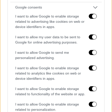
επισκεπτόμενος τη χώρα μας, ότι το θέμα
Google consents
των Γερμανικών Οφειλών είναι νομικά
κλειστό, χαρακτηρίζοντάς την αδιανόητη,
I want to allow Google to enable storage
related to advertising like cookies on web or
προσβλητική και απαράδεκτη».
device identifiers in apps.
Παράλληλα η κ. Κωνσταντοπούλου
I want to allow my user data to be sent to
υποστήριξε ότι «είναι ντροπή να επαφίεται
Google for online advertising purposes.
το Ελληνικό Κράτος σε διακηρύξεις
διεκδικήσεων - η υποχρέωση της
I want to allow Google to send me
personalized advertising.
διεκδίκησης είναι τώρα» και διάβασε από το
βήμα της Βουλής «το υπόμνημα των
I want to allow Google to enable storage
κατοίκων των μαρτυρικών Λιγκιάδων,
related to analytics like cookies on web or
τιμώντας έτσι τους ανθρώπους που δεν
device identifiers in apps.
έχουν πια φωνή να διεκδικήσουν, αλλά και
I want to allow Google to enable storage
όλους όσους αφιέρωσαν τη ζωή τους στον
related to functionality of the website or app.
αγώνα για απονομή Δικαιοσύνης».
I want to allow Google to enable storage
related to personalization.