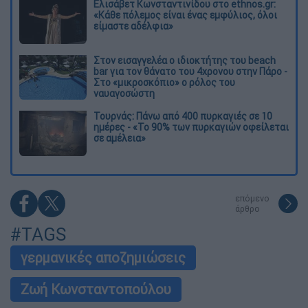
Ελισάβετ Κωνσταντινίδου στο ethnos.gr:
«Κάθε πόλεμος είναι ένας εμφύλιος, όλοι
είμαστε αδέλφια»
Στον εισαγγελέα ο ιδιοκτήτης του beach
bar για τον θάνατο του 4χρονου στην Πάρο -
Στο «μικροσκόπιο» ο ρόλος του
ναυαγοσώστη
Τουρνάς: Πάνω από 400 πυρκαγιές σε 10
ημέρες - «Το 90% των πυρκαγιών οφείλεται
σε αμέλεια»
επόμενο
άρθρο
#TAGS
γερμανικές αποζημιώσεις
Ζωή Κωνσταντοπούλου