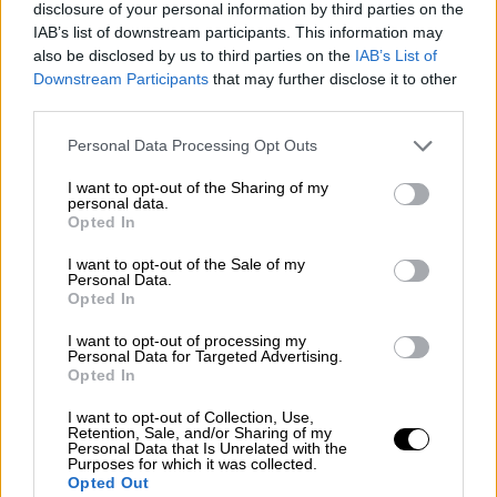
disclosure of your personal information by third parties on the
Σύμφωνα με ανακοίνωση του γραφείου
IAB’s list of downstream participants. This information may
also be disclosed by us to third parties on the
IAB’s List of
Τύπου του κόμματος, η κ. Κωνσταντοπούλου
Downstream Participants
that may further disclose it to other
ανέφερε: «Οι Έλληνες αντιστάθηκαν, στη
third parties.
διάρκεια του Β' Παγκοσμίου Πολέμου, χωρίς
Please note that this website/app uses one or more Google
συμβόλαιο επιτυχίας, χωρίς εγγύηση νίκης,
Personal Data Processing Opt Outs
services and may gather and store information including but
σε πείσμα του εντελώς αρνητικού
not limited to your visit or usage behaviour. You may click to
I want to opt-out of the Sharing of my
συσχετισμού δυνάμεων, σε πείσμα των
personal data.
grant or deny consent to Google and its third-party tags to
Opted In
προγνώσεων και των προβλέψεων που θα
use your data for below specified purposes in below Google
consent section.
έκαναν οι τότε 'Κασσάνδρες' και οι τότε
I want to opt-out of the Sale of my
Personal Data.
ανταποκριτές» και πρόσθεσε πως «αυτή η
Opted In
αντίσταση, ήταν η αιτία για τον τρομακτικό
I want to opt-out of processing my
φόρο αίματος, που πλήρωσε ο λαός μας».
Personal Data for Targeted Advertising.
Opted In
Η πρόεδρος της Πλεύσης Ελευθερίας στην
I want to opt-out of Collection, Use,
ομιλία της αναφέρθηκε «στη στάση του
Retention, Sale, and/or Sharing of my
Personal Data that Is Unrelated with the
Έλληνα Πρωθυπουργού, έναντι του Γερμανού
Purposes for which it was collected.
Προέδρου Σταϊνμάιερ, που είπε,
Opted Out