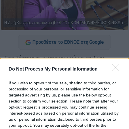
Η Ζωή Κωνσταντοπούλου (ΓΙΩΡΓΟΣ ΚΟΝΤΑΡΙΝΗΣ/EUROKINISSI)
Προσθέστε το ΕΘΝΟΣ στη Google
Στο ζήτημα των γερμανικών οφειλών
αναφέρθηκε η πρόεδρος της
Πλεύσης
Do Not Process My Personal Information
Ελευθερίας
, μιλώντας στην ολομέλεια της
Βουλής. Όπως είπε η
Ζωή Κωνσταντοπούλου
If you wish to opt-out of the sale, sharing to third parties, or
«ένα από τα 6 'Δ' που σχηματίζουν τα πανιά,
processing of your personal or sensitive information for
στο καράβι σύμβολο της Πλεύσης
targeted advertising by us, please use the below opt-out
section to confirm your selection. Please note that after your
Ελευθερίας, είναι η διεκδίκηση των
opt-out request is processed you may continue seeing
γερμανικών οφειλών. Διεκδίκηση, που
interest-based ads based on personal information utilized by
αποτελεί καθήκον και υποχρέωση για την
us or personal information disclosed to third parties prior to
Πλεύση Ελευθερίας
».
your opt-out. You may separately opt-out of the further