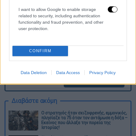
Τα σχολιά σας δημοσιεύονται άμεσα με δική σας ευθύνη. Το
I want to allow Google to enable storage
ΕΘΝΟΣ θα παρεμβαίνει και τα προσβλητικά σχόλια θα
related to security, including authentication
διαγράφονται
functionality and fraud prevention, and other
user protection.
CONFIRM
Data Deletion
Data Access
Privacy Policy
καταχώρηση
Διαβάστε ακόμη
O στρατηγός ήταν σχιζοφρενής, εμμονικός,
πλησίαζε τα 75 όταν τον αντάμωσε η δόξα –
Εκείνος που άλλαξε την πορεία της
Ιστορίας!