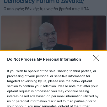
Democracy Forum ο Δένδιας
Ο υπουργός Εθνικής Άμυνας θα βρεθεί στις ΗΠΑ
Do Not Process My Personal Information
If you wish to opt-out of the sale, sharing to third parties, or
processing of your personal or sensitive information for
Ο Νίκος Δένδιας (ΤΑΤΙΑΝΑ ΜΠΟΛΑΡΗ/EUROKINISSI)
targeted advertising by us, please use the below opt-out
section to confirm your selection. Please note that after your
opt-out request is processed you may continue seeing
Προσθέστε το ΕΘΝΟΣ στη Google
interest-based ads based on personal information utilized by
us or personal information disclosed to third parties prior to
your opt-out. You may separately opt-out of the further