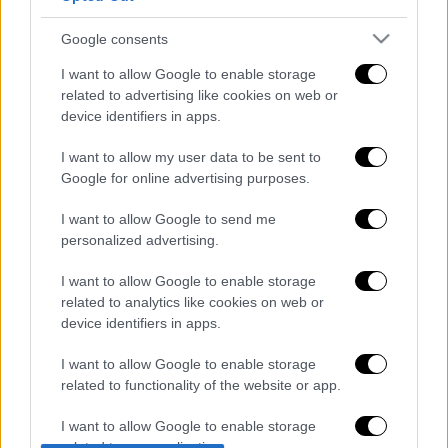
of Nationalism».
Google consents
Στο περιθώριο του
Forum
, ο υπουργός
I want to allow Google to enable storage
Εθνικής Άμυνας
αναμένεται να έχει επαφές
related to advertising like cookies on web or
με υψηλόβαθμους αξιωματούχους, οι οποίοι
device identifiers in apps.
θα συμμετάσχουν επίσης στις εργασίες του.
I want to allow my user data to be sent to
Google for online advertising purposes.
Διαβάστε ακόμη
I want to allow Google to send me
Εκτελέσεις, συλλήψεις και νέοι
personalized advertising.
περιορισμοί: Το Ιράν σκληραίνει τη γραμμή
στο εσωτερικό εν μέσω πολέμου
I want to allow Google to enable storage
related to analytics like cookies on web or
Η πρώτη δήλωση της οικογένειας της
device identifiers in apps.
38χρονης Βρετανίδας που δολοφονήθηκε
στην Κυψέλη
I want to allow Google to enable storage
related to functionality of the website or app.
Ντύθηκε «Χάρος», ανέβηκε στην οροφή
νοσοκομείου και κοιτούσε επίμονα τους
ασθενείς
I want to allow Google to enable storage
related to personalization.