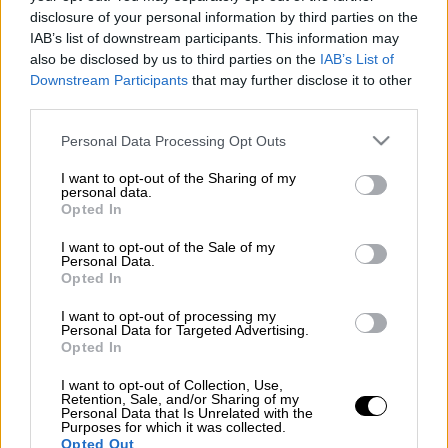
Στην
Ουάσινγκτον
των
ΗΠΑ
θα βρεθεί την
disclosure of your personal information by third parties on the
Τετάρτη (4/12) ο
Νίκος Δένδιας
,
IAB’s list of downstream participants. This information may
προκειμένου να δώσει το «παρών» στο
also be disclosed by us to third parties on the
IAB’s List of
Downstream Participants
that may further disclose it to other
International Democracy Union Forum.
third parties.
Please note that this website/app uses one or more Google
Personal Data Processing Opt Outs
ΔΙΑΒΑΣΤΕ ΕΠΙΣΗΣ
services and may gather and store information including but
not limited to your visit or usage behaviour. You may click to
I want to opt-out of the Sharing of my
Ελλάδα
|
01.12.2024 16:40
personal data.
grant or deny consent to Google and its third-party tags to
Opted In
Μέτρα για τα στρατιωτικά
use your data for below specified purposes in below Google
νοσοκομεία ανακοινώνει ο Δένδιας
consent section.
I want to opt-out of the Sale of my
Personal Data.
μετά το μπαράζ καταγγελιών για το
Opted In
424 στη Θεσσαλονίκη
I want to opt-out of processing my
Personal Data for Targeted Advertising.
Opted In
I want to opt-out of Collection, Use,
Συγκεκριμένα, ο κ.
Δένδιας
θα συμμετάσχει
Retention, Sale, and/or Sharing of my
Personal Data that Is Unrelated with the
στη συζήτηση με θέμα «The Future of
Purposes for which it was collected.
Governance: International Security in an Age
Opted Out