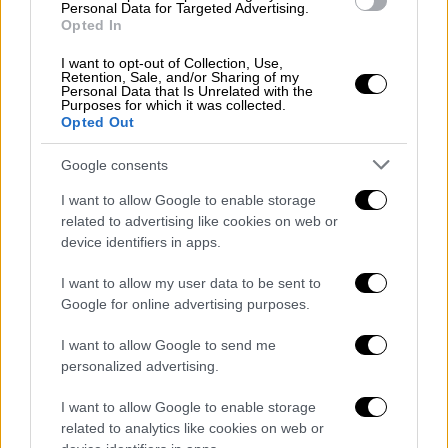
Personal Data for Targeted Advertising.
εξαιρετικά ευχάριστη είδηση ότι η Ελλάδα
Opted In
και συγκεκριμένα το project "Pharos"
I want to opt-out of Collection, Use,
επιλέχθηκε ως ένα από τα επτά ΑΙ Factories
Retention, Sale, and/or Sharing of my
Personal Data that Is Unrelated with the
από την Ευρωπαϊκή Επιτροπή. Με άλλα
Purposes for which it was collected.
λόγια, στις υποδομές τ
εχνητής νοημοσύνης
Opted Out
η Ελλάδα πια "
παίζει
" στο ευρωπαϊκό
Google consents
Champions League.
I want to allow Google to enable storage
Και προφανώς η τεχνητή νοημοσύνη είναι
related to advertising like cookies on web or
ένα εξαιρετικά χρήσιμο
εργαλείο
για να
device identifiers in apps.
μπορούμε να
βελτιώσουμε
τις δημόσιες
I want to allow my user data to be sent to
πολιτικές και να κάνουμε τη ζωή των
Google for online advertising purposes.
πολιτών
καλύτερη. Είτε μιλάμε για
εφαρμογές
στην υγεία, είτε μιλάμε για
I want to allow Google to send me
personalized advertising.
εφαρμογές στην πολιτική προστασία, είτε
μιλάμε για εφαρμογές που μπορούν να
I want to allow Google to enable storage
κάνουν τη ζωή στην πόλη μας πιο εύκολη, η
related to analytics like cookies on web or