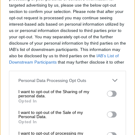
«Η τεχνητή νοημοσύνη έχει και μία
targeted advertising by us, please use the below opt-out
άλλη όψη, μία πιο σκοτεινή πλευρά»
section to confirm your selection. Please note that after your
opt-out request is processed you may continue seeing
interest-based ads based on personal information utilized by
«Είχα τη μεγάλη χαρά να συμμετέχω σήμερα,
us or personal information disclosed to third parties prior to
μαζί με
αρκετά
μέλη του
Υπουργικού
your opt-out. You may separately opt-out of the further
Συμβουλίου
, σε μία εξαιρετικά
disclosure of your personal information by third parties on the
ενδιαφέρουσα παρουσίαση για τον τρόπο με
IAB’s list of downstream participants. This information may
also be disclosed by us to third parties on the
IAB’s List of
τον οποίο η τεχνητή νοημοσύνη μπορεί να
Downstream Participants
that may further disclose it to other
βοηθήσει σε επίπεδο διάφορων εφαρμογών
third parties.
για βελτίωση δημόσιων
πολιτικών
», ανέφερε
Please note that this website/app uses one or more Google
ο πρωθυπουργός μετά την ολοκλήρωση του
Personal Data Processing Opt Outs
services and may gather and store information including but
σεμιναρίου.
not limited to your visit or usage behaviour. You may click to
I want to opt-out of the Sharing of my
personal data.
grant or deny consent to Google and its third-party tags to
Τόνισε ότι η
Ελλάδα
«φιλοδοξεί να παίξει
Opted In
use your data for below specified purposes in below Google
πρωταγωνιστικό ρόλο στον νέο κόσμο της
consent section.
I want to opt-out of the Sale of my
τεχνητής νοημοσύνης
. Πριν από λίγες μέρες
Personal Data.
Opted In
δημοσιεύσαμε την Εθνική Στρατηγική για την
Τεχνητή Νοημοσύνη
και χθες είχαμε την
I want to opt-out of processing my