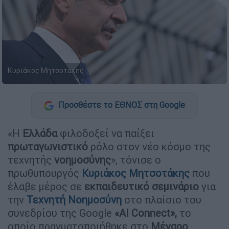
Κυριάκος Μητσοτάκης
Προσθέστε το ΕΘΝΟΣ στη Google
«Η
Ελλάδα
φιλοδοξεί να παίξει
πρωταγωνιστικό
ρόλο στον νέο κόσμο της
τεχνητής
νοημοσύνης
», τόνισε ο
πρωθυπουργός
Κυριάκος Μητσοτάκης
που
έλαβε μέρος σε
εκπαιδευτικό σεμινάριο
για
την
Τεχνητή Νοημοσύνη
στο πλαίσιο του
συνεδρίου της Google
«AI Connect»,
το
οποίο πραγματοποιήθηκε στο
Μέγαρο