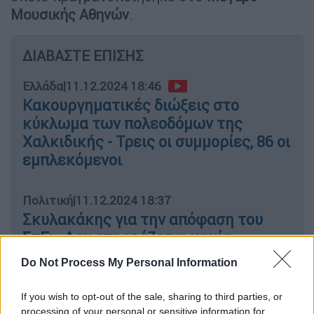
Μουσικής Αθηνών
.
ΔΙΑΒΑΣΤΕ ΕΠΙΣΗΣ
Ελλάδα
|
11.12.2024 18:46
Κακουργηματικές διώξεις στο
κύκλωμα των πολεοδόμων της
Χαλκιδικής - Τρεις οι συμμορίες, 86 οι
εμπλεκόμενοι
Πολιτική
|
11.12.2024 18:37
Σκυλακάκης για την απόφαση του
ΣτΕ: «Δεν επηρεάζεται καμία
υφιστάμενη οικοδομή»
Do Not Process My Personal Information
If you wish to opt-out of the sale, sharing to third parties, or
processing of your personal or sensitive information for