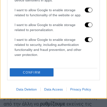
τεχνητή νοημοσύνη είναι ένα μοναδικό
device identifiers in apps.
εργαλείο, το οποίο πρέπει πια να
I want to allow Google to enable storage
ενσωματωθεί στις δημόσιες
πολιτικές
».
related to functionality of the website or app.
Ο
Κυριάκος Μητσοτάκης
υπογράμμισε,
I want to allow Google to enable storage
επίσης, ότι «η
τεχνητή νοημοσύνη
έχει και
related to personalization.
μία άλλη όψη, μία πιο σκοτεινή πλευρά, έχει
I want to allow Google to enable storage
πολλούς κινδύνους τους οποίους πρέπει να
related to security, including authentication
ελέγξουμε και να περιορίσουμε και η
Ελλάδα
functionality and fraud prevention, and other
φιλοδοξεί, και στον τομέα αυτό, να παίξει
user protection.
πρωταγωνιστικό ρόλο στην
Ευρώπη
, στην
περαιτέρω εξειδίκευση του ευρωπαϊκού
νομοθετικού πλαισίου, του ΑΙ Act, έτσι ώστε
CONFIRM
από τη μία να ενθαρρύνουμε τη δημιουργία
και τη σύσταση εταιρειών γύρω από τον
Data Deletion
Data Access
Privacy Policy
χώρο της τεχνητής νοημοσύνης στη χώρα
μας, με ένα ευέλικτο κανονιστικό πλαίσιο,
από την άλλη να
ρυθμίζουμε
εκείνες τις