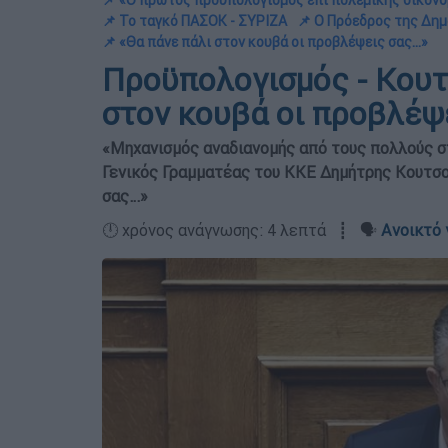
📌 «Ο πρώτος προϋπολογισμός επί πολεμικής οικονο
📌 Το ταγκό ΠΑΣΟΚ - ΣΥΡΙΖΑ
📌 Ο Πρόεδρος της Δη
📌 «Θα πάνε πάλι στον κουβά οι προβλέψεις σας…»
Προϋπολογισμός - Κουτ
στον κουβά οι προβλέψ
«Μηχανισμός αναδιανομής από τους πολλούς στ
Γενικός Γραμματέας του ΚΚΕ Δημήτρης Κουτσο
σας…»
🕛 χρόνος ανάγνωσης: 4 λεπτά ┋ 🗣️
Ανοικτό 