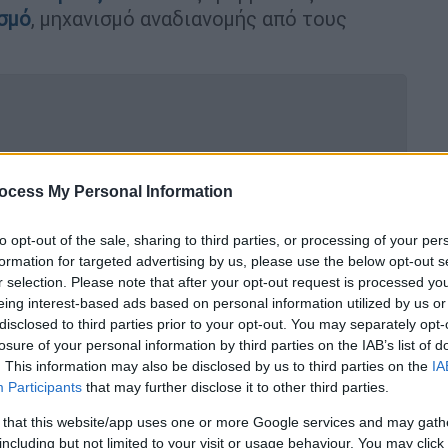
σμό
, μηχανισμό αναδιανομής από τους
υργήσατε κοινωνία δύο ταχυτήτων»
ocess My Personal Information
to opt-out of the sale, sharing to third parties, or processing of your per
formation for targeted advertising by us, please use the below opt-out s
ναφορά στις πολιτικές που ακολουθεί η
r selection. Please note that after your opt-out request is processed y
φορές
. Ο Γενικός Γραμματέας του ΚΚΕ
eing interest-based ads based on personal information utilized by us or
ν, αλλά και στο περιστατικό του
disclosed to third parties prior to your opt-out. You may separately opt-
losure of your personal information by third parties on the IAB’s list of
ονίκης
. «Πάρτε σήμερα μέτρα να μη μείνει
. This information may also be disclosed by us to third parties on the
IA
χωρίς επίδομα ανεργίας», ζήτησε ο
Participants
that may further disclose it to other third parties.
 that this website/app uses one or more Google services and may gath
ών συμβάσεων εργασίας»
including but not limited to your visit or usage behaviour. You may click 