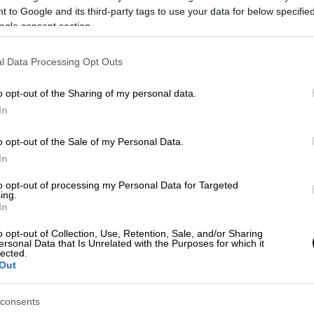
 to Google and its third-party tags to use your data for below specifi
ogle consent section.
τικά αγαθά είναι αρκετά υψηλά. Ο μέσος
είναι 14% κάτω από τον
μέσο μισθό του
l Data Processing Opt Outs
υν οι εργαζόμενοι μπράβο. Τι χρειάζεται; Να
μου των συνδικαλιστικών οργανώσεων για
o opt-out of the Sharing of my personal data.
ων εργασίας που κατέθεσε το ΚΚΕ. Χωρίς
In
ρόκειται να ανέβουν στον αιώνα των άπαντα.
πραγματεύσεις, θα αυξάνεται συνεχώς η
o opt-out of the Sale of my Personal Data.
Κουτσούμπας.
In
ι στα αρπακτικά»
to opt-out of processing my Personal Data for Targeted
ing.
In
 με τη
φοροδιαφυγή
είναι οι βιοπαλαιστές
o opt-out of Collection, Use, Retention, Sale, and/or Sharing
ης Κουτσούμπας και κατηγόρησε την
ersonal Data that Is Unrelated with the Purposes for which it
lected.
στα «μεγάλα ψάρια, στα αρπακτικά». «Δε
Out
έρδη των ομίλων σπάνε το ένα ρεκόρ μετά
 φορολογικά έσοδα. Τους έχετε εξασφαλίσει
consents
αντιλαϊκούς φόρους. Οι
εφοπλιστές