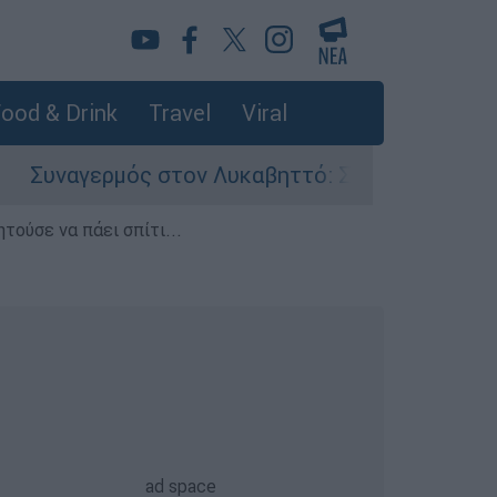
ood & Drink
Travel
Viral
ός στον Λυκαβηττό: Σορός σε προχωρημένη σήψ
τούσε να πάει σπίτι...