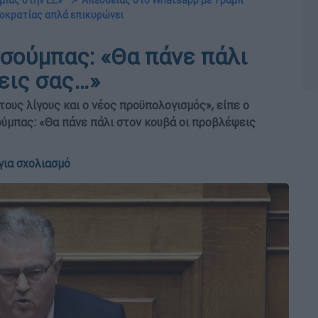
μίας στην ΕΕ»
📌 Απευθείας στο Whatsapp με Τραμπ
μοκρατίας απλά επικυρώνει
σούμπας: «Θα πάνε πάλι
εις σας…»
ους λίγους και ο νέος προϋπολογισμός», είπε ο
ύμπας: «Θα πάνε πάλι στον κουβά οι προβλέψεις
για σχολιασμό