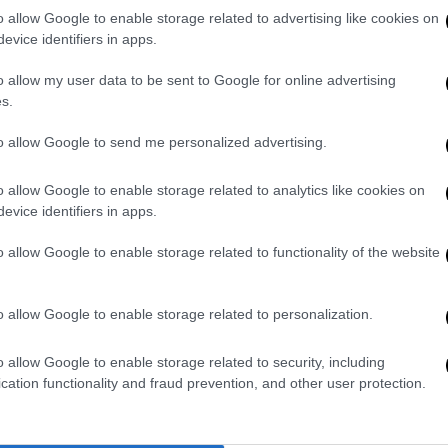
o allow Google to enable storage related to advertising like cookies on
φοροαπαλλαγές
», τόνισε ο Γενικός
evice identifiers in apps.
o allow my user data to be sent to Google for online advertising
επί πολεμικής οικονομίας στην
s.
to allow Google to send me personalized advertising.
 «αυτός ο προϋπολογισμός είναι ο πρώτος
o allow Google to enable storage related to analytics like cookies on
Μίλησε για επιθετικές πολεμικές δαπάνες
evice identifiers in apps.
βρίσκεται η φρεγάτα στην Ερυθρά Θάλασσα να
ό τα παραδείγματα που χρησιμοποίησε, ενώ
o allow Google to enable storage related to functionality of the website
νίσχυση της κυβέρνησης
Ζελένσκι
στην
 ΚΚΕ κατηγόρησε την κυβέρνηση ότι βγήκε
o allow Google to enable storage related to personalization.
ρία και «κατάπιε τη γλώσσα της για την
ι του Ισραήλ» στη χώρα.
o allow Google to enable storage related to security, including
cation functionality and fraud prevention, and other user protection.
ε Τραμπ
τον
Ντόναλντ Τραμπ
στο Whatsapp και αυτό