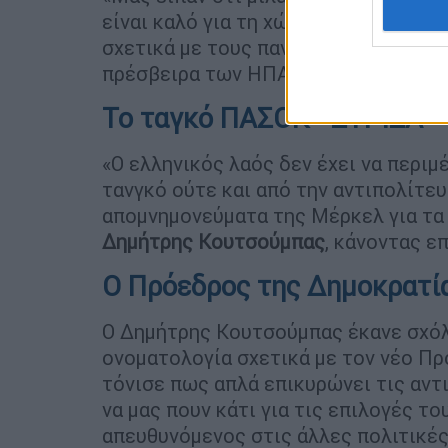
είναι καλό για τη χώρα. Σαν δεν ντρ
σχετικά με τους πανηγυρισμούς για 
πρέσβειρα των ΗΠΑ στην Ελλάδα.
Το ταγκό ΠΑΣΟΚ - ΣΥΡΙΖΑ
«Ο ελληνικός λαός δεν έχει να περιμ
τανγκό ούτε και από την αντιπολίτε
απομνημονεύματα της Μέρκελ για τα
Δημήτρης Κουτσούμπας
, κάνοντας ε
Ο Πρόεδρος της Δημοκρατί
Ο Δημήτρης Κουτσούμπας έκανε σχόλι
ονοματολογία σχετικά με τον νέο Πρ
τόνισε πως απλά επικυρώνει τις αντ
να μας πουν κάτι για τις επιλογές το
απευθυνόμενος στις άλλες πολιτικές