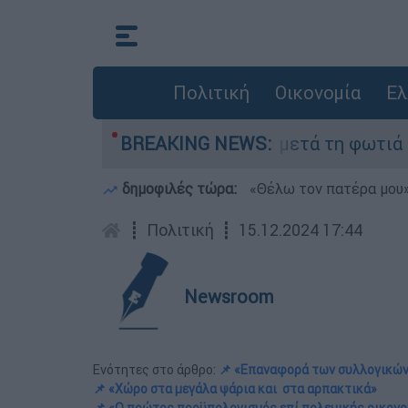
Πολιτική
Οικονομία
Ελ
» στο Πόρτο Γερμανό μετά τη φωτιά - Αγώνας γι
BREAKING NEWS:
δημοφιλές τώρα:
«Θέλω τον πατέρα μου»:
┋
Πολιτική
┋
15.12.2024 17:44
Newsroom
Ενότητες στο άρθρο:
📌 «Επαναφορά των συλλογικών
📌 «Χώρο στα μεγάλα ψάρια και στα αρπακτικά»