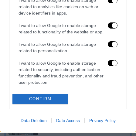
I want to allow Google to enable storage
φως του παράνομου μνημονίου
Τουρκίας
-
related to analytics like cookies on web or
Λιβύης
, αναλαμβάνοντας όλες τις αναγκαίες
device identifiers in apps.
πρωτοβουλίες σε διμερές, ευρωπαϊκό και
I want to allow Google to enable storage
διεθνές επίπεδο, για να αποτρέψει τη νέα
related to functionality of the website or app.
κατάφωρη παραβίαση του
διεθνούς δικαίου
της θάλασσας
και τη δημιουργία
I want to allow Google to enable storage
τετελεσμένων γεγονότων, που θα
related to personalization.
προσβάλλουν τα κυριαρχικά δικαιώματα
I want to allow Google to enable storage
Ελλάδας
και
Κύπρου
στην περιοχή».
related to security, including authentication
functionality and fraud prevention, and other
Διαβάστε ακόμη
user protection.
Εκτελέσεις, συλλήψεις και νέοι
περιορισμοί: Το Ιράν σκληραίνει τη γραμμή
CONFIRM
στο εσωτερικό εν μέσω πολέμου
Η πρώτη δήλωση της οικογένειας της
Data Deletion
Data Access
Privacy Policy
38χρονης Βρετανίδας που δολοφονήθηκε
στην Κυψέλη