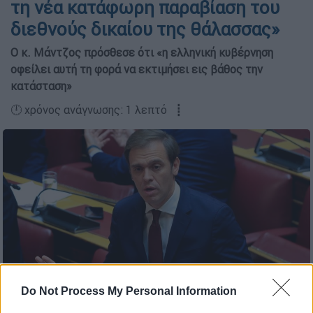
τη νέα κατάφωρη παραβίαση του
διεθνούς δικαίου της θάλασσας»
Ο κ. Μάντζος πρόσθεσε ότι «η ελληνική κυβέρνηση
οφείλει αυτή τη φορά να εκτιμήσει εις βάθος την
κατάσταση»
🕛 χρόνος ανάγνωσης: 1 λεπτό ┋
Do Not Process My Personal Information