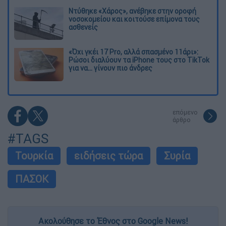
Ντύθηκε «Χάρος», ανέβηκε στην οροφή
νοσοκομείου και κοιτούσε επίμονα τους
ασθενείς
«Όχι γκέι 17 Pro, αλλά σπασμένο 11άρι»:
Ρώσοι διαλύουν τα iPhone τους στο TikTok
για να... γίνουν πιο άνδρες
επόμενο
άρθρο
#TAGS
Τουρκία
ειδήσεις τώρα
Συρία
ΠΑΣΟΚ
Ακολούθησε το Έθνος στο Google News!