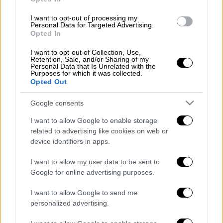
ΔΙΑΒΑΣΤΕ ΕΠΙΣΗΣ
I want to opt-out of processing my
Πολιτική
|
24.12.2024 14:24
Personal Data for Targeted Advertising.
Πηγές ΥΠΕΞ για την ΑΟΖ Τουρκίας-
Opted In
Συρίας: Μεταβατική η κατάσταση,
I want to opt-out of Collection, Use,
κανείς δεν νομιμοποιείται να κάνει
Retention, Sale, and/or Sharing of my
Personal Data that Is Unrelated with the
συμφωνίες
Purposes for which it was collected.
Opted Out
Πολιτική
|
24.12.2024 14:32
Google consents
Χριστουγεννιάτικα κάλαντα από την
I want to allow Google to enable storage
Προεδρική Φρουρά και μαθητές στην
related to advertising like cookies on web or
Κατερίνα Σακελλαροπούλου
device identifiers in apps.
I want to allow my user data to be sent to
Google for online advertising purposes.
Ο
κ. Μάντζος
πρόσθεσε ότι «η ελληνική
I want to allow Google to send me
κυβέρνηση οφείλει αυτή τη φορά να
personalized advertising.
εκτιμήσει εις βάθος την κατάσταση, υπό το