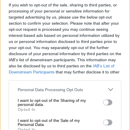
Δημήτρης Μάντζος/Eurokinissi
If you wish to opt-out of the sale, sharing to third parties, or
processing of your personal or sensitive information for
targeted advertising by us, please use the below opt-out
Προσθέστε το ΕΘΝΟΣ στη Google
section to confirm your selection. Please note that after your
opt-out request is processed you may continue seeing
interest-based ads based on personal information utilized by
«Η έντονη κινητικότητα στις σχέσεις της
us or personal information disclosed to third parties prior to
Άγκυρας
με το νέο καθεστώς της
Δαμασκού
your opt-out. You may separately opt-out of the further
και κυρίως οι δηλώσεις
Τούρκων
disclosure of your personal information by third parties on the
κυβερνητικών αξιωματούχων
, επιτείνουν
IAB’s list of downstream participants. This information may
also be disclosed by us to third parties on the
IAB’s List of
τους φόβους για ένα νέο σύμφωνο
Downstream Participants
that may further disclose it to other
«τουρκολιβυκού» τυπου με τη Συρία γεγονός
third parties.
που θα μπορούσε να έχει εξαιρετικά
Please note that this website/app uses one or more Google
δυσμενείς επιπτώσεις στην Ανατολική
Personal Data Processing Opt Outs
services and may gather and store information including but
Μεσόγειο», επισήμανε σε δήλωσή του ο
not limited to your visit or usage behaviour. You may click to
I want to opt-out of the Sharing of my
Δημήτρης Μάντζος
, αρμόδιος του ΚΤΕ
personal data.
grant or deny consent to Google and its third-party tags to
Opted In
Εξωτερικών στο
ΠΑΣΟΚ-Κίνημα Αλλαγής
.
use your data for below specified purposes in below Google
consent section.
I want to opt-out of the Sale of my
Personal Data.
Opted In