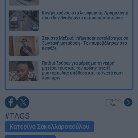
Κυνήγι χρόνου στα λεωφορεία: Δρομολόγια
που «δεν βγαίνουν» και προειδοποιήσεις
Σοκ στο Μεξικό: Influencer εκτελέστηκε σε
ζωντανή μετάδοση - Τον πυροβόλησαν στο
κεφάλι
Παιδιά ζούσαν για μέρες με τη νεκρή
μητέρα τους και τον πρώην της: Η
μυστηριώδης υπόθεση και το livestream
λίγο πριν
επόμενο
άρθρο
#TAGS
Κατερίνα Σακελλαροπούλου