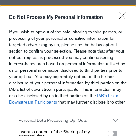
ΔΙΑΒΑΣΤΕ ΕΠΙΣΗΣ
Do Not Process My Personal Information
Πολιτική
|
25.12.2024 07:35
If you wish to opt-out of the sale, sharing to third parties, or
Νέα Αριστερά: Να τεθεί άμεσα σε
processing of your personal or sensitive information for
διαθεσιμότητα ο αστυνομικός που
targeted advertising by us, please use the below opt-out
χαιρέτησε ναζιστικά στο Χαλάνδρι
section to confirm your selection. Please note that after your
opt-out request is processed you may continue seeing
interest-based ads based on personal information utilized by
Πολιτική
|
25.12.2024 10:19
us or personal information disclosed to third parties prior to
Χρήστος Σταϊκούρας: Το 2025 θα
your opt-out. You may separately opt-out of the further
disclosure of your personal information by third parties on the
ολοκληρωθούν η επέκταση του
IAB’s list of downstream participants. This information may
Μετρό Θεσσαλονίκης προς την
also be disclosed by us to third parties on the
IAB’s List of
Καλαμαριά και ο αυτοκινητόδρομος
Downstream Participants
that may further disclose it to other
Πάτρα - Πύργος
third parties.
Please note that this website/app uses one or more Google
Personal Data Processing Opt Outs
services and may gather and store information including but
not limited to your visit or usage behaviour. You may click to
I want to opt-out of the Sharing of my
personal data.