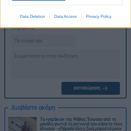
Data Deletion
Data Access
Privacy Policy
Τα σχολιά σας δημοσιεύονται άμεσα με δική σας ευθύνη. Το
ΕΘΝΟΣ θα παρεμβαίνει και τα προσβλητικά σχόλια θα
διαγράφονται
καταχώρηση
Διαβάστε ακόμη
Τα «γεράκια» της Ψάθας: Έσωσαν από τη
μεγάλη φωτιά τη γειτονιά που κάποτε τους
έδιωχνε - «Πέρασε όλη η ζωή μπροστά μου»