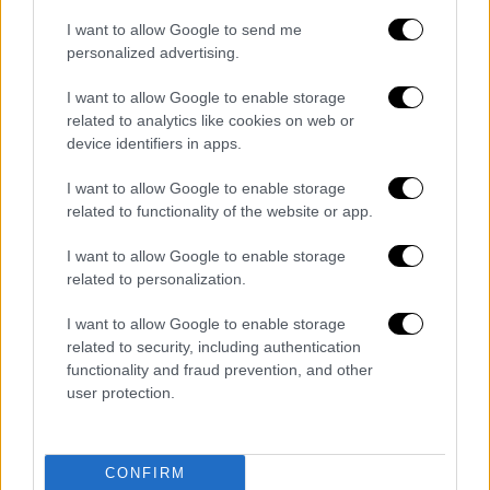
Νεάπολη.
I want to allow Google to send me
Στο Αννουσάκειο Ίδρυμα της Ιεράς
personalized advertising.
Μητρόπολης Κισσάμου και Σελίνου, καθώς
I want to allow Google to enable storage
και στο πολιτιστικό και κοινωνικό κέντρο
related to analytics like cookies on web or
Αμαρίου «Ο Άγιος Νεκτάριος», που
device identifiers in apps.
προσφέρει φαγητό στο Νότιο Τμήμα του
I want to allow Google to enable storage
Νομού Ρεθύμνου, σε 85 χωριά στις
related to functionality of the website or app.
Περιφέρειες των Δήμων του Αμαρίου και
Αγίου Βασιλείου της Ιεράς Μητρόπολης
I want to allow Google to enable storage
Λάμπης Συβρίτου και Σφακίων .
related to personalization.
Τέλος, η Πρόεδρος προσέφερε το γεύμα και
I want to allow Google to enable storage
related to security, including authentication
το δείπνο των Χριστουγέννων στο Χαρίσειο
functionality and fraud prevention, and other
Γηροκομείο Θεσσαλονίκης και στο Κέντρο
user protection.
Γεροντολογίας και Προνοιακής
Υποστηρίξεως «Ο Άγιος Πορφύριος» στο
Δήλεσι.
CONFIRM