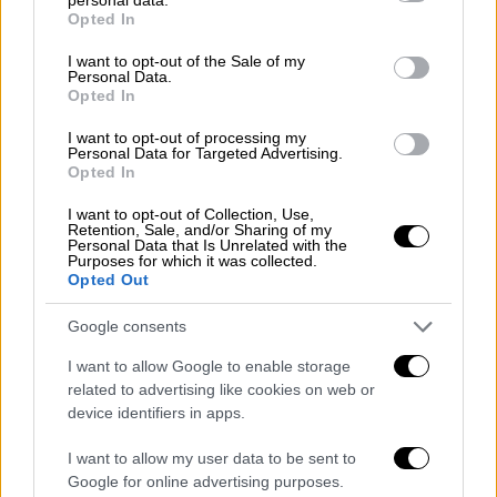
Η κ. Σακελλαροπούλου συγκεκριμένα
grant or deny consent to Google and its third-party tags to
Opted In
use your data for below specified purposes in below Google
προσέφερε το γεύμα
των Χριστουγέννων
, σε
consent section.
I want to opt-out of the Sale of my
δυο μονάδες φροντίδας ηλικιωμένων της
Personal Data.
Ιεράς Αρχιεπισκοπής Κρήτης, στην «Παναγία
Opted In
Γοργοεπήκοο» και στη Στέγη Γερόντων Αγίας
I want to opt-out of processing my
Ειρήνης Χρυσοβαλάντου.
Personal Data for Targeted Advertising.
Opted In
Επίσης, στη Νηστικάκειο μονάδα φροντίδας
I want to opt-out of Collection, Use,
ηλικιωμένων στην Πολυθέα Καστελίου
Retention, Sale, and/or Sharing of my
Personal Data that Is Unrelated with the
Πεδιάδας, της Ιεράς Μητρόπολης
Purposes for which it was collected.
Opted Out
Αρκαλοχωρίου Καστελλίου και Βιάννου.
Google consents
Στα κέντρα φροντίδας ηλικιωμένων της
Ιεράς Μητρόπολης Πέτρας και Χερρονήσου
I want to allow Google to enable storage
του νομού Λασιθίου. Ειδικότερα, στην
related to advertising like cookies on web or
device identifiers in apps.
Παναγία Γερόντισσα στο Οροπέδιο, στον
Άγιο Παντελεήμονα στον Άγιο Νικόλαο και
I want to allow my user data to be sent to
στη Στέγη Αγάπης, η Μεγάλη Παναγία, στη
Google for online advertising purposes.