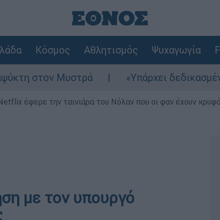
λάδα
Κόσμος
Αθλητισμός
Ψυχαγωγία
F
η στον Μυστρά
«Υπάρχει δεδικασμένο απαλ
Netflix έφερε την ταινιάρα του Νόλαν που οι φαν έχουν κρυφό
ηση με τον υπουργό
ς