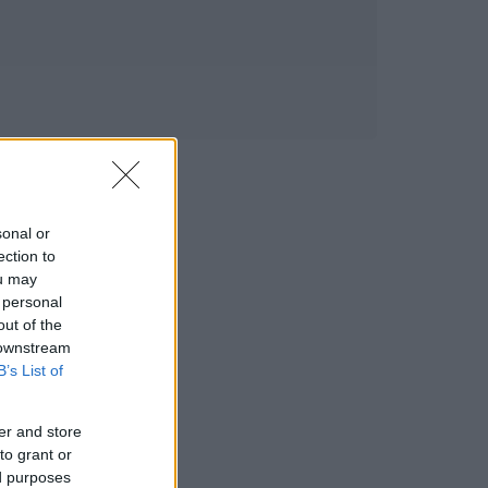
sonal or
ection to
ou may
 personal
out of the
 downstream
B’s List of
er and store
to grant or
ed purposes