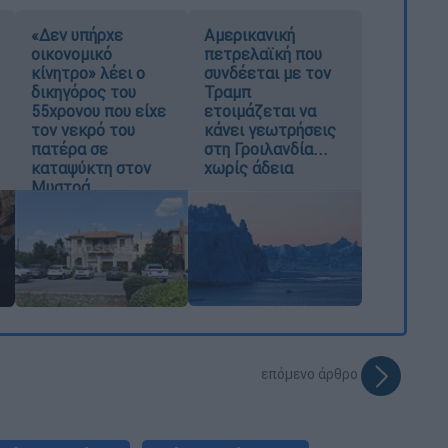
«Δεν υπήρχε
Αμερικανική
οικονομικό
πετρελαϊκή που
κίνητρο» λέει ο
συνδέεται με τον
δικηγόρος του
Τραμπ
55χρονου που είχε
ετοιμάζεται να
τον νεκρό του
κάνει γεωτρήσεις
πατέρα σε
στη Γροιλανδία...
καταψύκτη στον
χωρίς άδεια
Μυστρά
επόμενο άρθρο