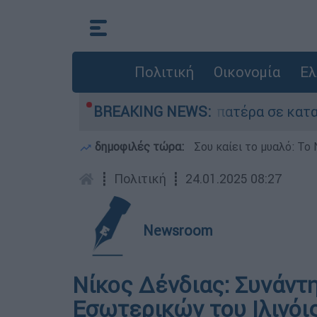
Πολιτική
Οικονομία
Ελ
νου που είχε τον νεκρό του πατέρα σε καταψύκτ
BREAKING NEWS:
δημοφιλές τώρα:
Σου καίει το μυαλό: Το 
┋
Πολιτική
┋
24.01.2025 08:27
Newsroom
Νίκος Δένδιας: Συνάντ
Εσωτερικών του Ιλινόι