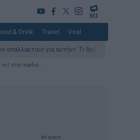
ood & Drink
Travel
Viral
λακτικό για αυτήν»: Τι δηλώνει στο ethnos.gr ο
 νο1 στην καρδιά...