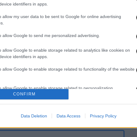
evice identifiers in apps.
o allow my user data to be sent to Google for online advertising
s.
ς δημοσκόπησεις: Τα μηνύματα σε
Πώς βλέπουν τον Τασούλα
to allow Google to send me personalized advertising.
o allow Google to enable storage related to analytics like cookies on
evice identifiers in apps.
ke ατζέντα και πώς απαντά στην
o allow Google to enable storage related to functionality of the website
o allow Google to enable storage related to personalization.
CONFIRM
ροντος, όπως και για τη
δυναμική παρουσία
o allow Google to enable storage related to security, including
τη σύσφιξη των σχέσεων Αθήνας-
cation functionality and fraud prevention, and other user protection.
Data Deletion
Data Access
Privacy Policy