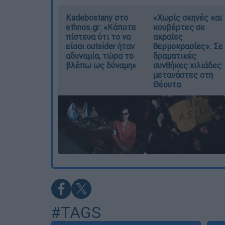
Kadebostany στο
«Χωρίς σκηνές και
ethnos.gr: «Κάποτε
κουβέρτες σε
πίστευα ότι το να
ακραίες
είσαι outsider ήταν
θερμοκρασίες»: Σε
αδυναμία, τώρα το
δραματικές
βλέπω ως δύναμη»
συνθήκες χιλιάδες
μετανάστες στη
Θέουτα
#TAGS