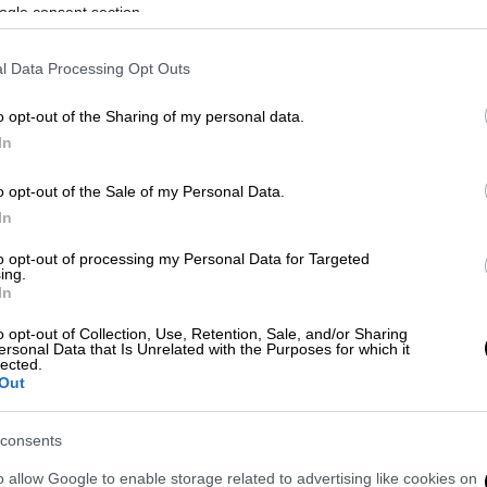
ogle consent section.
l Data Processing Opt Outs
o opt-out of the Sharing of my personal data.
In
o opt-out of the Sale of my Personal Data.
 το ΕΘΝΟΣ στη Google
In
σωτερικών
της πολιτείας του Ιλινόις,
Αλέξη
to opt-out of processing my Personal Data for Targeted
ing.
 Άμυνας
Νίκος Δένδιας
, στο πλαίσιο της
In
o opt-out of Collection, Use, Retention, Sale, and/or Sharing
ersonal Data that Is Unrelated with the Purposes for which it
ργό Άμυνας μια εύφημο μνεία για τη δράση
lected.
Out
ιάρκεια των αξιωμάτων του αρχικά ως
 ως υπουργός Άμυνας στην
ενίσχυση
των
consents
o allow Google to enable storage related to advertising like cookies on