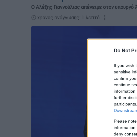
Ο Αλέξης Γιαννούλιας απένειμε στον υπουργό 
🕛 χρόνος ανάγνωσης: 1 λεπτό ┋
Do Not Pr
If you wish 
sensitive in
confirm you
continue se
information 
further disc
participants
Downstream 
Please note
information 
deny consent