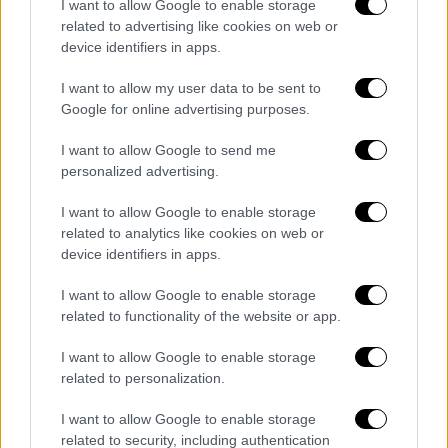
I want to allow Google to enable storage
βρουν αφήγημα στις πλάτες πονεμένων
related to advertising like cookies on web or
ανθρώπων. Είναι αποκρουστικό και όσο
device identifiers in apps.
επικίνδυνη είναι η συγκάλυψη που κανείς
I want to allow my user data to be sent to
δεν την επιθυμεί, άλλο τόσο επικίνδυνη
Google for online advertising purposes.
είναι η εργαλειοποίηση. Δεν προσφέρεται
καμία τραγωδία για κομματική αντιπαράθεση
I want to allow Google to send me
στο πλαίσιο αυτό είναι και η στοχοποίηση
personalized advertising.
της
ΕΡΤ
».
I want to allow Google to enable storage
related to analytics like cookies on web or
Συνεχίζοντας, ο
κ. Μαρινάκης
τόνισε:
device identifiers in apps.
«Βγήκαν δύο ανακοινώσεις, δύο μελών του
Δ.Σ. και της επίσημης ΕΡΤ, στην οποία η
I want to allow Google to enable storage
αντιπολίτευση δεν έδωσε σημασία. Στην
related to functionality of the website or app.
προπαγάνδα και τα ψέματα πρέπει να
I want to allow Google to enable storage
απαντάς με αλήθεια. Πριν προβαίνει σε
related to personalization.
κρίσεις και να ζητά απαντήσεις, να έχει όλα
I want to allow Google to enable storage
τα δεδομένα».
related to security, including authentication