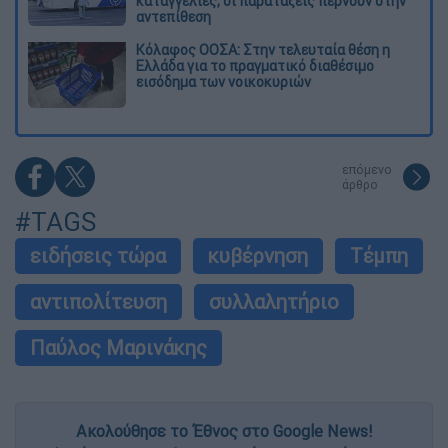
καταγγελίες, οι παρατάξεις περνούν στην
αντεπίθεση
Κόλαφος ΟΟΣΑ: Στην τελευταία θέση η
Ελλάδα για το πραγματικό διαθέσιμο
εισόδημα των νοικοκυριών
επόμενο
άρθρο
#TAGS
ειδήσεις τώρα
κυβέρνηση
Τέμπη
αντιπολίτευση
συλλαλητήριο
Παύλος Μαρινάκης
Ακολούθησε το Έθνος στο Google News!