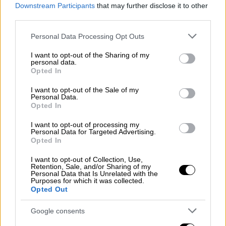
Δεν υπάρχει άνθρωπος που να μην θέλει
Downstream Participants
that may further disclose it to other
δικαιοσύνη. Αλλά μόνο από τους δικαστές,
third parties.
ούτε από τηλεοπτικά πάνελ οποιουδήποτε
Please note that this website/app uses one or more Google
Personal Data Processing Opt Outs
είδους ούτε από πολιτικό οποιουδήποτε
services and may gather and store information including but
κόμματος. Η δικαιοσύνη βρίσκεται σε ένα
not limited to your visit or usage behaviour. You may click to
I want to opt-out of the Sharing of my
personal data.
grant or deny consent to Google and its third-party tags to
πολύ κρίσιμο στάδιο. Αυτό της κύριας
Opted In
use your data for below specified purposes in below Google
ανάκρισης που διέπεται από μυστικότητα
consent section.
I want to opt-out of the Sale of my
και αυτό που οφείλει να κάνει η κυβέρνηση
Personal Data.
Opted In
είναι να αφήσει τη δικαιοσύνη να κάνει τη
δουλειά της, χωρίς καμία κρίση, κανένα
I want to opt-out of processing my
Personal Data for Targeted Advertising.
σχόλιο, καμία παρέμβαση, όπως οφείλει από
Opted In
το
Σύνταγμα
».
I want to opt-out of Collection, Use,
Retention, Sale, and/or Sharing of my
Απαντώντας σε ερώτηση για τον τρόπο που
Personal Data that Is Unrelated with the
η
ΕΡΤ
κάλυψε τις διαδηλώσεις και τις
Purposes for which it was collected.
Opted Out
αντιδράσεις που προκλήθηκαν, ο κ.
Μαρινάκης, επεσήμανε: «Υπάρχουν κόμματα
Google consents
της αντιπολίτευσης που προσπαθούν να