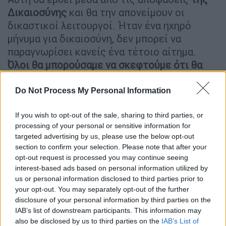
Δικαιοσύνης
και θα την απονείμουν οι
δικαστικοί λειτουργοί. Ήταν ένα ηχηρό
μήνυμα για δικαιοσύνη, δεν μπορεί να
παραγνωρίσει κανείς ένα τέτοιο αίτημα.
Όλοι θα μπορούσαμε να σκεφτούμε ότι θα
μπορούσαν να είναι τα δικά μας παιδιά,
κανείς δεν μπορεί να μπει στη θέση των
Do Not Process My Personal Information
ανθρώπων που έχασαν συγγενικά πρόσωπα
.
Στεκόμαστε με σεβασμό απέναντί τους,
If you wish to opt-out of the sale, sharing to third parties, or
processing of your personal or sensitive information for
σκύβουμε το κεφάλι μπροστά τους»,
targeted advertising by us, please use the below opt-out
ανέφερε ο κ. Μαρινάκης
απαντώντας σε
section to confirm your selection. Please note that after your
ερώτηση για τις μαζικές διαδηλώσεις στην
opt-out request is processed you may continue seeing
Αθήνα και σε άλλες πόλεις της Ελλάδας για
interest-based ads based on personal information utilized by
us or personal information disclosed to third parties prior to
την τραγωδία
των Τεμπων
.
your opt-out. You may separately opt-out of the further
disclosure of your personal information by third parties on the
Οι πολίτες, σημείωσε, «εκφράζουν τα
IAB’s list of downstream participants. This information may
συναισθήματα της οργής και στενοχώριας.
also be disclosed by us to third parties on the
IAB’s List of