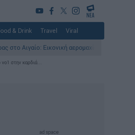
ood & Drink
Travel
Viral
: Εικονική αερομαχία ανάμεσα σε ελληνικά και
 νο1 στην καρδιά...