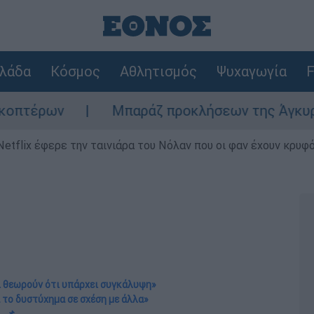
λάδα
Κόσμος
Αθλητισμός
Ψυχαγωγία
F
Μπαράζ προκλήσεων της Άγκυρας στο Αιγαίο
Netflix έφερε την ταινιάρα του Νόλαν που οι φαν έχουν κρυφό
ι θεωρούν ότι υπάρχει συγκάλυψη»
 το δυστύχημα σε σχέση με άλλα»