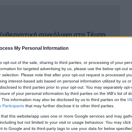
 Κυβερνητική συγκάλυψη στα Τέμπη
ocess My Personal Information
to opt-out of the sale, sharing to third parties, or processing of your per
formation for targeted advertising by us, please use the below opt-out s
οι θεωρούν ότι υπάρχει
r selection. Please note that after your opt-out request is processed y
eing interest-based ads based on personal information utilized by us or
disclosed to third parties prior to your opt-out. You may separately opt-
losure of your personal information by third parties on the IAB’s list of
σκοπίμως από την αντιπολίτευση
. This information may also be disclosed by us to third parties on the
IA
ση στο τι είναι η συγκάλυψη. Θα δείτε πως
Participants
that may further disclose it to other third parties.
που αποκρούουμε».
«Η έννοια της
 that this website/app uses one or more Google services and may gath
είναι ότι βαράμε προσοχές
σε ό,τι μας λένε,
including but not limited to your visit or usage behaviour. You may click 
ούμε ότι κάτι λέει λάθος του το εξηγούμε»
 to Google and its third-party tags to use your data for below specifi