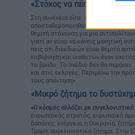
«Στόχος να πέσει η κυβέρν
Στη συνέχεια είπε. «Η στόχευση είναι
αποσταθεροποιηθεί η χώρα, να πέσει
θεμιτή στόχευση για μια αντιπολίτευ
γιατί αν είναι να κάνεις μαχητική αντ
πεις ότι διεκδικών είναι θεμιτό αυτό
κυβέρνηση και υιοθετών έναν οχετός
το βράδυ. Το σχέδιο δεν θα περάσει
και στις εκλογές. Περιμένω την πρό
τους απάντηση»
«Μικρό ζήτημα το δυστύχημ
«Ο κόσμος αλλάζει με συγκλονιστικό
ευρωπαϊκός στρατός, ευρωπαϊκή άμυ
δαπάνες, ενέργεια, η Ουκρανία, ζητή
Τραμπ, συγκλονιστικά ζήτημα. Στην 