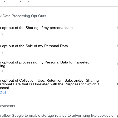
ogle consent section.
χουν αυτή την εσφαλμένη αντίληψη οι
l Data Processing Opt Outs
ς ή η αντιπολίτευση. Συγκάλυψη σημαίνει
 και εμείς δεν επιτρέπουμε για να μην
o opt-out of the Sharing of my personal data.
 δικαστεί. Έχουν περάσει δύο χρόνια που
In
ε για το φορτίο και το λαθρέμπορο που
τώ για ένα φορτίο που δεν ξέρουμε ότι
o opt-out of the Sale of my Personal Data.
ρχει λαθρέμπορος, δεν ξέρουμε αν έχει
In
υτά η αντιπολίτευση τα θεώρησε δεδομένα
to opt-out of processing my Personal Data for Targeted
ρχει ο Μητσοτάκης που λειτουργεί
ing.
In
o opt-out of Collection, Use, Retention, Sale, and/or Sharing
γώ θέλω να ακούσω τον κύριο Πυροσβέστη
ersonal Data that Is Unrelated with the Purposes for which it
lected.
 εντολή; και πρόσθεσε αργότερα «εμένα με
Out
ητήσουμε για το έγινε σε αυτό το χώρο,
 συγκαληπτικά;»
είπε ο υπουργός
consents
o allow Google to enable storage related to advertising like cookies on