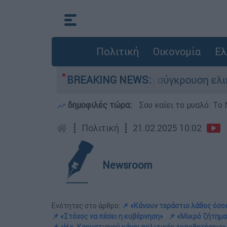
Πολιτική
Οικονομία
Ελ
έχασε τη ζωή του στη σύγκρουση ελικοπτέρων
BREAKING NEWS:
δημοφιλές τώρα:
Σου καίει το μυαλό: Το 
┋
Πολιτική
┋
21.02.2025 10:02
Newsroom
Ενότητες στο άρθρο:
📌 «Κάνουν τεράστιο λάθος όσο
📌 «Στόχος να πέσει η κυβέρνηση»
📌 «Μικρό ζήτημα