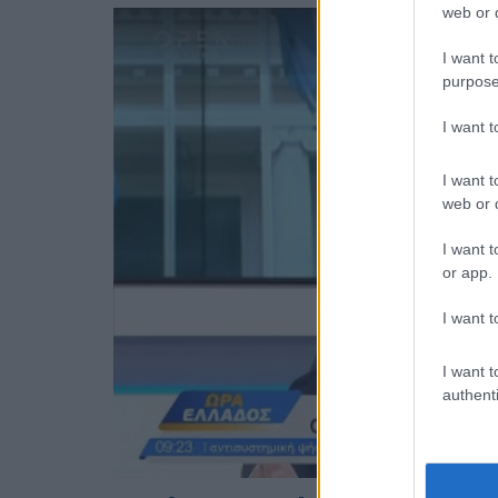
web or d
I want t
purpose
I want 
I want t
web or d
I want t
or app.
I want t
I want t
authenti