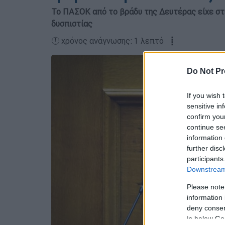
Το ΠΑΣΟΚ από το βράδυ της Δευτέρας είχε στ
δυσπιστίας
🕛 χρόνος ανάγνωσης: 1 λεπτό ┋
Do Not Pr
If you wish 
sensitive in
confirm you
continue se
information 
further disc
participants
Downstream 
Please note
information 
deny consent
in below Go