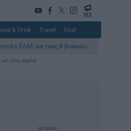
ood & Drink
Travel
Viral
η ΕΛΑΣ για τους 8 βιασμούς τουριστριών - «Μόνο
 νο1 στην καρδιά...