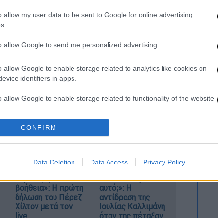
 πρωταγωνιστή τον ίδιο τον Πρωθυπουργό.
o allow my user data to be sent to Google for online advertising
s.
 είχε στείλει στα κόμματα το κείμενο της
ρήσεις τους και είχε σημειώσει ότι είναι
to allow Google to send me personalized advertising.
έρνηση να είναι σε θέση απολογούμενου
o allow Google to enable storage related to analytics like cookies on
λευτικού μέσου της αντιπολίτευσης, αυτού
evice identifiers in apps.
o allow Google to enable storage related to functionality of the website
ς Τρίτης, την Τετάρτη το πρωί θα λάβουν
ων κομμάτων στην προ ημερησίας
 θα κατατεθεί η
πρόταση μομφής
.
CONFIRM
o allow Google to enable storage related to personalization.
o allow Google to enable storage related to security, including
cation functionality and fraud prevention, and other user protection.
Data Deletion
Data Access
Privacy Policy
«Χρειάζομαι
«Εσένα σ’ αρέσει
βοήθεια»: Η πρώτη
αυτό;»: Η
δήλωση του Πέρεζ
αντίδραση της
Χίλτον μετά τον
Ιουλίας Καλλιμάνη
live
όταν της πέταξαν