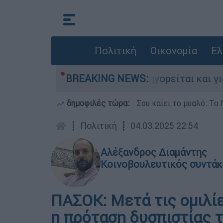
Πολιτική
Οικονομία
Ελ
τονίες στην Ελλάδα - Κατηγορείται και για την
BREAKING NEWS:
δημοφιλές τώρα:
Σου καίει το μυαλό: Το 
┋
Πολιτική
┋
04.03.2025 22:54
Αλέξανδρος Διαμάντης
Κοινοβουλευτικός συντάκ
ΠΑΣΟΚ: Μετά τις ομιλί
η πρόταση δυσπιστίας 