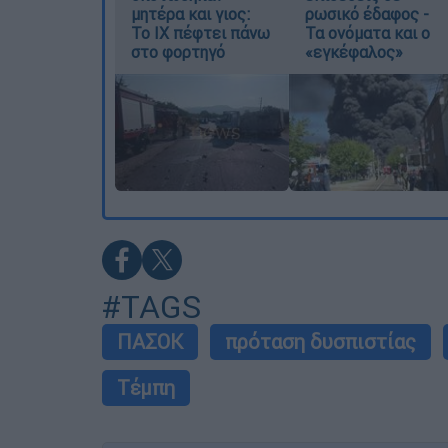
μητέρα και γιος:
ρωσικό έδαφος -
Το ΙΧ πέφτει πάνω
Τα ονόματα και ο
στο φορτηγό
«εγκέφαλος»
#TAGS
ΠΑΣΟΚ
πρόταση δυσπιστίας
Τέμπη