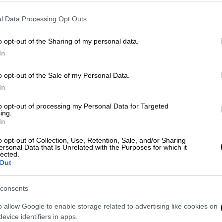
l Data Processing Opt Outs
o opt-out of the Sharing of my personal data.
In
o opt-out of the Sale of my Personal Data.
In
 το ΕΘΝΟΣ στη Google
to opt-out of processing my Personal Data for Targeted
ing.
In
νωνικό αίτημα
. Είναι δυσπιστία απέναντι
o opt-out of Collection, Use, Retention, Sale, and/or Sharing
αι δυσπιστία απέναντι στην προσπάθεια
ersonal Data that Is Unrelated with the Purposes for which it
lected.
 ατιμωρησίας, που απλώνετε για τα
Out
κος Ανδρουλάκης
από το βήμα της Βουλής
της
πρότασης δυσπιστίας
στον απόηχο των
consents
ματος του ΕΟΔΑΣΑΑΜ που αποτελεί κόλαφο
o allow Google to enable storage related to advertising like cookies on
ς κυβέρνησης, την επιχείρηση συγκάλυψης,
evice identifiers in apps.
ικά στελέχη και τη στρατηγική