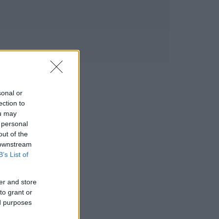
sonal or
ection to
ou may
 personal
out of the
 downstream
B’s List of
er and store
to grant or
ed purposes