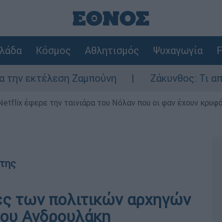
λάδα
Κόσμος
Αθλητισμός
Ψυχαγωγία
F
 εκτέλεση Ζαμπούνη
Ζάκυνθος: Τι απαντά 
Netflix έφερε την ταινιάρα του Νόλαν που οι φαν έχουν κρυφό
της
ες των πολιτικών αρχηγών
του Ανδρουλάκη