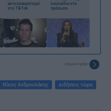
αυτοτραυματισμό
λουλούδια στο
στο TikTok
πρόσωπο
επόμενο άρθρο
Νίκος Ανδρουλάκης
ειδήσεις τώρα