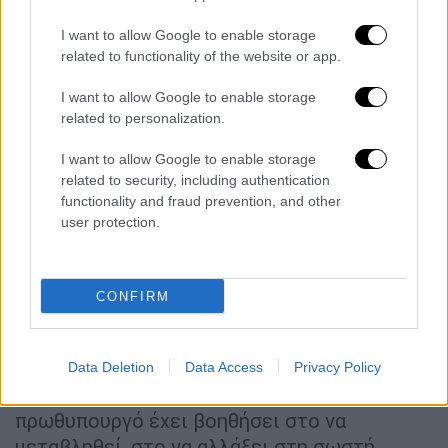
απεικονίστηκαν και σήμερα με την
I want to allow Google to enable storage
τοποθέτηση του πρωθυπουργού στο
related to functionality of the website or app.
υπουργικό συμβούλιο, όπου πλέον εκείνο το
οποίο παίρνω ως εντολή ερχόμενος στο
I want to allow Google to enable storage
υπουργείο είναι να πράξουμε τα δέοντα και
related to personalization.
τα μέγιστα, σε όποιον βαθμό μπορούμε, στον
I want to allow Google to enable storage
μέγιστο βαθμό που μπορούμε, προκειμένου
related to security, including authentication
να αντιμετωπίσουμε την παράνομη
functionality and fraud prevention, and other
μετανάστευση. Και αυτό σημαίνει να
user protection.
οργανώσουμε με τον καλύτερο δυνατό, τον
αποτελεσματικότερο δυνατό τρόπο τις
επιστροφές.
CONFIRM
Αυτή είναι μία μεγάλη ευρωπαϊκή συζήτηση
και χαίρομαι πολύ γιατί η πατρίδα μας με
Data Deletion
Data Access
Privacy Policy
αυτή την κυβέρνηση και με αυτόν τον
πρωθυπουργό έχει βοηθήσει στο να
μεταβληθεί, στο να αλλάξει στη σωστή