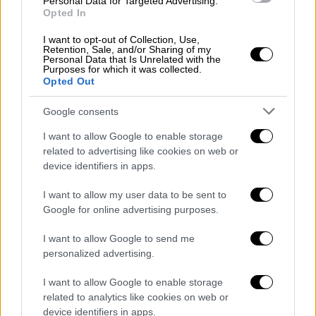
Personal Data for Targeted Advertising.
Opted In
Ο
υπουργός
κατά τη διάρκεια της
I want to opt-out of Collection, Use,
παράδοσης-παραλαβής στο
Υπουργείο
Retention, Sale, and/or Sharing of my
Personal Data that Is Unrelated with the
Μεταναστευτικής
Πολιτικής
και
Ασύλου
,
Purposes for which it was collected.
έστειλε μήνυμα αυστηροποίησης της
Opted Out
μεταναστευτικής πολιτικής, αναφέροντας:
Google consents
«Είναι ένα περιβάλλον το οποίο γνωρίζω για
I want to allow Google to enable storage
ένα θέμα το οποίο έχει ως αντικείμενο ένα
related to advertising like cookies on web or
θέμα με το οποίο, όπως ξέρετε, εγώ έχω
device identifiers in apps.
πάρα πολύ ισχυρές συγκεκριμένες
I want to allow my user data to be sent to
ιδεολογικές απόψεις για να είμαστε
Google for online advertising purposes.
απολύτως συνεννοημένοι» ανέφερε μεταξύ
άλλων ο νέος υπουργός Μετανάστευσης και
I want to allow Google to send me
personalized advertising.
πρόσθεσε:
I want to allow Google to enable storage
«Αυτές οι συγκεκριμένες ισχυρές
related to analytics like cookies on web or
ιδεολογικές απόψεις νομίζω
device identifiers in apps.