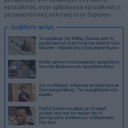
κατεύθυνση, στην ορθολογική κατεύθυνση η
μεταναστευτική πολιτική στην Ευρώπη».
Διαβάστε ακόμη
Τα «γεράκια» της Ψάθας: Έσωσαν από τη
μεγάλη φωτιά τη γειτονιά που κάποτε τους
έδιωχνε - «Πέρασε όλη η ζωή μπροστά μου»
Κυνήγι χρόνου στα λεωφορεία: Δρομολόγια
που «δεν βγαίνουν» και προειδοποιήσεις
Σοκ στο Μεξικό: Influencer εκτελέστηκε σε
ζωντανή μετάδοση - Τον πυροβόλησαν στο
κεφάλι
Παιδιά ζούσαν για μέρες με τη νεκρή
μητέρα τους και τον πρώην της: Η
μυστηριώδης υπόθεση και το livestream
λίγο πριν