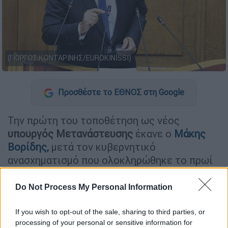
(ΓΙΩΡΓΟΣ ΚΟΝΤΑΡΙΝΗΣ/EUROKINISSI)
Προσθέστε το ΕΘΝΟΣ στη Google
Την πρώτη του τοποθέτηση ως νέος
υπουργός
Μετανάστευσης
έκανε ο
Μάκης
Βορίδης,
μετά τον κυβερνητικό
ανασχηματισμό που ολοκληρώθηκε το πρωί
του Σαββάτου (15/03).
Do Not Process My Personal Information
ΔΙΑΒΑΣΤΕ ΕΠΙΣΗΣ
If you wish to opt-out of the sale, sharing to third parties, or
processing of your personal or sensitive information for
Πολιτική
|
15.03.2025 14:20