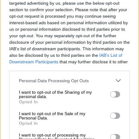
targeted advertising by us, please use the below opt-out
Παράδοση-παραλαβή στο υπ.
section to confirm your selection. Please note that after your
Μεταφορών: «Θα εργαστούμε για να
opt-out request is processed you may continue seeing
πετύχουμε σημαντικά αποτελέσματα
interest-based ads based on personal information utilized by
us or personal information disclosed to third parties prior to
σύντομα»
your opt-out. You may separately opt-out of the further
disclosure of your personal information by third parties on the
Πολιτική
|
15.03.2025 14:30
IAB’s list of downstream participants. This information may
also be disclosed by us to third parties on the
IAB’s List of
Πιερρακάκης: 132 αιτήσεις από ξένα
Downstream Participants
that may further disclose it to other
πανεπιστήμια για συμπράξεις με
third parties.
ελληνικά ΑΕΙ – Ανάμεσά τους
Please note that this website/app uses one or more Google
Harvard, Yale, Columbia
Personal Data Processing Opt Outs
services and may gather and store information including but
not limited to your visit or usage behaviour. You may click to
I want to opt-out of the Sharing of my
personal data.
grant or deny consent to Google and its third-party tags to
Opted In
use your data for below specified purposes in below Google
Βορίδης: Έχω πάρα πολύ ισχυρές
consent section.
I want to opt-out of the Sale of my
Personal Data.
συγκεκριμένες ιδεολογικές απόψεις
Opted In
για να είμαστε απολύτως
I want to opt-out of processing my
συνεννοημένοι