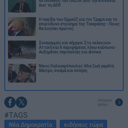
αντεπίθεση του ΠΑΣΟΚ από την κοινωνία
έως τη ΔΕΘ
Η παγίδα του Ορμούζ για τον Τραμπ και το
επικίνδυνο στοίχημα της Τεχεράνης - Ποιος
θα λυγίσει πρώτος
Συναγερμός και σήμερα: Στο «κόκκινο»
Αττική και 6 περιφέρειες λόγω καύσωνα -
Αυξημένες περιπολίες και drones
Νίκος Καλογερόπουλος: Μια ζωή γεμάτη
θέατρο, σινεμά και ποίηση
επόμενο
άρθρο
#TAGS
Νέα Δημοκρατία
ειδήσεις τώρα