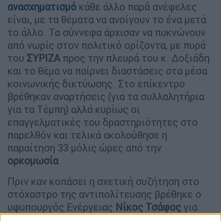
ανασχηματισμό
κάθε άλλο παρά ανέφελες
είναι, με τα θέματα να ανοίγουν το ένα μετά
το άλλο. Τα σύννεφα άρχισαν να πυκνώνουν
από νωρίς στον πολιτικό ορίζοντα, με πυρά
του
ΣΥΡΙΖΑ
προς την πλευρά του κ. Δοξιάδη
και το θέμα να παίρνει διαστάσεις στα μέσα
κοινωνικής δικτύωσης. Στο επίκεντρο
βρέθηκαν αναρτήσεις (για τα συλλαλητήρια
για τα Τέμπη) αλλά κυρίως οι
επαγγελματικές του δραστηριότητες στο
παρελθόν και τελικά ακολούθησε η
παραίτηση 33 μόλις ώρες από την
ορκομωσία
Πριν καν κοπάσει η σχετική συζήτηση στο
στόχαστρο της αντιπολίτευσης βρέθηκε o
υφυπουργός Ενέργειας
Νίκος Τσάφος
για
παλαιότερη ανάρτησή του στην οποία