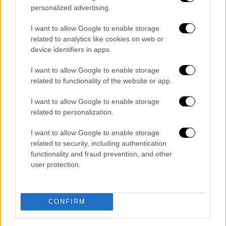
από την κυβέρνηση και τον πρωθυπουργό.
personalized advertising.
Την ίδια στιγμή για τον κύριο Τσάφο από το
I want to allow Google to enable storage
related to analytics like cookies on web or
κυβερνητικό στρατόπεδο παρέπεμπαν στην
device identifiers in apps.
δήλωση του που αναγνωρίζει το λάθος του
και έλεγαν ότι και ο ίδιος επανέλαβε πως
I want to allow Google to enable storage
υπηρετεί τις πάγιες ελληνικές θέσεις για
related to functionality of the website or app.
την Κύπρο. Με τον κυβερνητικό εκπρόσωπο
I want to allow Google to enable storage
Παύλο Μαρινάκη
, απαντώντας χθες στο
related to personalization.
briefing
σε σχετική ερώτηση για τον
I want to allow Google to enable storage
υφυπουργό Ενέργειας, να σημειώνει πως η
related to security, including authentication
κυβέρνηση καλύπτεται από τη δήλωσή του.
functionality and fraud prevention, and other
user protection.
Πάντως η ανάρτηση του κ. Τσάφου
σχολιάστηκε από τον
Θάνο
Πλεύρη
,
που
σημείωσε πως «η αναφορά στα κατεχόμενα
CONFIRM
ως δήθεν ‘τουρκική δημοκρατία βορείου
Κύπρου’ είναι προσβλητική για την πατρίδα