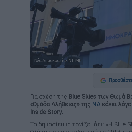
Νέα Δημοκρατία/INTIME
Προσθέστε
Για σχέση της
Blue
Skies
των Θωμά Βαρ
«Ομάδα Αλήθειας» της
ΝΔ
κάνει λόγο
Inside
Story
.
Το δημοσίευμα τονίζει ότι: «Η Blue 
Ολύμπιου απασχολεί από το 2018 το