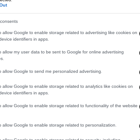
 απασχολούνται από μια ιδιωτική
Out
τα οποία διατηρούν στενούς δεσμούς με το
consents
o allow Google to enable storage related to advertising like cookies on
να ονόματα εργαζομένων της
Blue
Skies
evice identifiers in apps.
φορίες του inside story αποτελούν την
.
o allow my user data to be sent to Google for online advertising
s.
de Story: Αποκαλύπτεται ο
to allow Google to send me personalized advertising.
αρακτήρων της ΝΔ»
o allow Google to enable storage related to analytics like cookies on
ory
φέρνει στο φως το σκοτεινό δίκτυο
evice identifiers in apps.
κής μηχανής της
Νέας
Δημοκρατίας
και
την εταιρεία Blue Skies,
o allow Google to enable storage related to functionality of the website
ιάννη
Ολύμπιου
– προσώπων με στενότατες
ε τον
o allow Google to enable storage related to personalization.
καταγγέλλει ο
ΣΥΡΙΖΑ
σε ανακοίνωσή του.
o allow Google to enable storage related to security, including