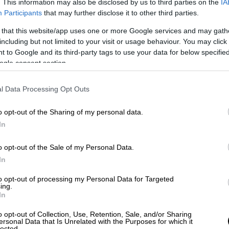
. This information may also be disclosed by us to third parties on the
IA
ιχμή τη γνωστή σε όλους «Ομάδα Αλήθειας»,
Participants
that may further disclose it to other third parties.
τία και προσωπικά τον πρωθυπουργό
 that this website/app uses one or more Google services and may gath
including but not limited to your visit or usage behaviour. You may click 
 to Google and its third-party tags to use your data for below specifi
ταγμένη, τα αντανακλαστικά του ταχύτατα
ogle consent section.
η υπεράσπιση της κυβέρνησης και του
ιτικής κρίσης
. Από την τραγωδία στα
l Data Processing Opt Outs
οπών και από την μεταναστευτική κρίση
, η ψηφιακή αυτή φρουρά δίνει το
o opt-out of the Sharing of my personal data.
 αλλά διαμορφώνοντας το αφήγημα προτού
In
κειται για κάποια πρωτοτυπία· ο ΣΥΡΙΖΑ
o opt-out of the Sale of my Personal Data.
ά και αρκετά πρόσφατα από τον Χρήστο
In
ο συγκεκριμένα για τη στρατολόγηση
ν στα social media) που διαδίδουν το
to opt-out of processing my Personal Data for Targeted
ing.
ψεύδη και εξαπολύουν επιθέσεις κατά των
In
o opt-out of Collection, Use, Retention, Sale, and/or Sharing
ersonal Data that Is Unrelated with the Purposes for which it
καλύπτεται ότι
κεντρικά στελέχη ενός
lected.