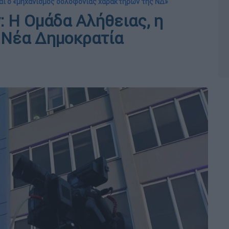
ται ο «μηχανισμός δολοφονίας χαρακτήρων της ΝΔ»
: Η Ομάδα Αλήθειας, η
η Νέα Δημοκρατία