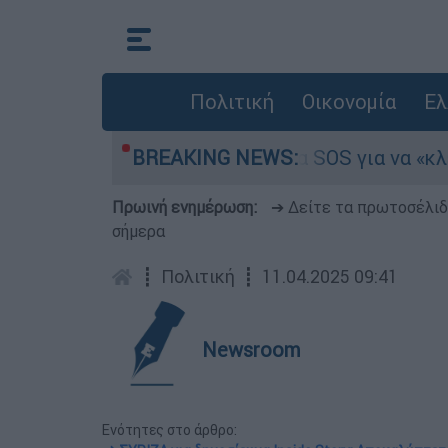
Πολιτική
Οικονομία
Ελ
 Ολους 2026-2027: Τα SOS για να «κλειδώσετε»
BREAKING NEWS:
Πρωινή ενημέρωση:
➔ Δείτε τα πρωτοσέλι
σήμερα
┋
Πολιτική
┋
11.04.2025 09:41
Newsroom
Ενότητες στο άρθρο: