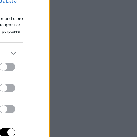
B’s List of
er and store
to grant or
ed purposes