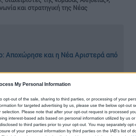
νωνία και στρατηγική της Νέας
ο: Αποχώρησε και η Νέα Αριστερά από
ocess My Personal Information
απόκτηση και τέταρτης Belharra -
αλικών μεταχειρισμένων Bergamini
to opt-out of the sale, sharing to third parties, or processing of your per
formation for targeted advertising by us, please use the below opt-out s
r selection. Please note that after your opt-out request is processed y
eing interest-based ads based on personal information utilized by us or
disclosed to third parties prior to your opt-out. You may separately opt-
ό ικανότατους content creators και
losure of your personal information by third parties on the IAB’s list of
νισμός προπαγάνδας, «πολιτικής