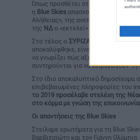
Όπως προσθέτει στη
συνέχεια ο
ΣΥΡ
authenti
η
Blue
Skies
απασχολεί από το 2018 τ
Αλήθειας», της ανεπίσημης αλλά καί
της
ΝΔ
ο «εκτελεί» συμβόλαια «δολο
Στο τέλος ο
ΣΥΡΙΖΑ
διερωτάται: «Τώ
αποκαλύφθηκε, είναι ώρα για πλήρη δ
να γνωρίζει πώς αξιοποιήθηκαν τα χρ
συντηρούνται για να χειραγωγούν τη
Στο ίδιο αποκαλυπτικό δημοσίευμα σ
επιβεβαιωμένες πληροφορίες του ins
το 2019 προσέλαβε στελέχη της Νέα
στο κόμμα με γνώση της επικοινωνίας
Οι απαντήσεις της Blue
Skies
Στείλαμε ερωτήματα για τη Blue Ski
Βαρβιτσιώτη και τον Γιάννη Ολύμπιο