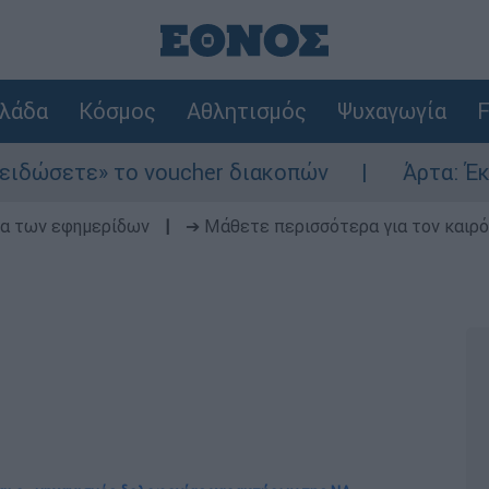
λάδα
Κόσμος
Αθλητισμός
Ψυχαγωγία
F
 το voucher διακοπών
Άρτα: Έκρηξη και φ
δα των εφημερίδων
|
➔ Μάθετε περισσότερα για τον καιρό