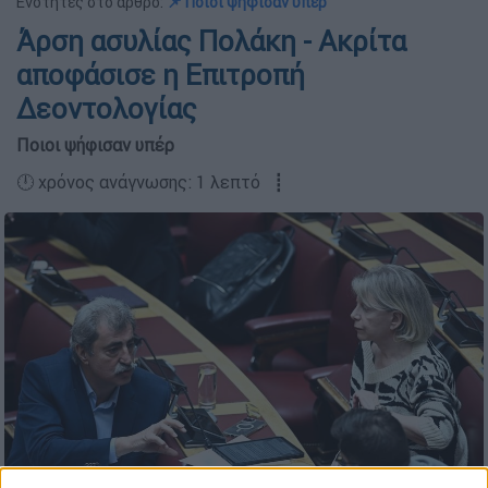
Ενότητες στο άρθρο:
📌 Ποιοι ψήφισαν υπέρ
Άρση ασυλίας Πολάκη - Ακρίτα
αποφάσισε η Επιτροπή
Δεοντολογίας
Ποιοι ψήφισαν υπέρ
🕛 χρόνος ανάγνωσης: 1 λεπτό ┋