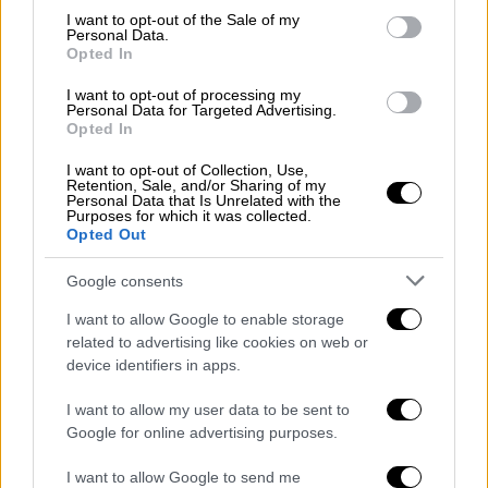
consent section.
I want to opt-out of the Sale of my
Personal Data.
Opted In
Ποιοι ψήφισαν υπέρ
I want to opt-out of processing my
Personal Data for Targeted Advertising.
Η υπόθεση του κ.
Πολάκη
αφορά μήνυση
Opted In
εναντίον του για συκοφαντική δυσφήμιση
I want to opt-out of Collection, Use,
και ψευδή καταμήνυση, από την ανεξάρτητη
Retention, Sale, and/or Sharing of my
Personal Data that Is Unrelated with the
βουλευτή Αθηνά Λινού, σχετικά με τη
Purposes for which it was collected.
Opted Out
δραστηριότητά της στο Ινστιτούτο
«
Prolepsis
».
Google consents
Σύμφωνα με πληροφορίες,
ο βουλευτής του
I want to allow Google to enable storage
ΣΥΡΙΖΑ
ανέφερε κατά τη συνεδρίαση της
related to advertising like cookies on web or
device identifiers in apps.
Επιτροπής που έγινε κεκλεισμένων των
θυρών ότι παρότι και ο ίδιος έχει υποβάλει
I want to allow my user data to be sent to
-δύο μήνες νωρίτερα από την κ. Λινού-
Google for online advertising purposes.
μήνυση εναντίον της, εν τούτοις η
I want to allow Google to send me
δικογραφία δεν έχει διαβιβαστεί ακόμα στη