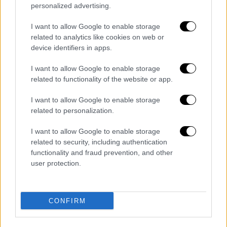
personalized advertising.
Βουλή.
I want to allow Google to enable storage
Οι ίδιες πληροφορίες αναφέρουν ότι εκτός
related to analytics like cookies on web or
από
ΣΥΡΙΖΑ, ΚΚΕ και Ελληνική Λύση
που
device identifiers in apps.
δήλωσαν «παρών», όλα τα υπόλοιπα κόμματα
I want to allow Google to enable storage
ψήφισαν υπέρ της άρσης.
related to functionality of the website or app.
Η άρση ασυλίας της κ. Ακρίτα αφορά
μήνυση
I want to allow Google to enable storage
που κατέθεσε εναντίον της, ο υπουργός
related to personalization.
Εξωτερικών,
Γιώργος Γεραπετρίτης
, για
I want to allow Google to enable storage
αναπαραγωγή ανάρτησης στα μέσα
related to security, including authentication
κοινωνικής δικτύωσης, που άφηνε αιχμές για
functionality and fraud prevention, and other
εμπλοκή του στην υπόθεση της 12χρονης
user protection.
από τον Κολωνό.
Διαβάστε ακόμη
CONFIRM
Το φθινοπωρινό σχέδιο Ανδρουλάκη: Η
αντεπίθεση του ΠΑΣΟΚ από την κοινωνία