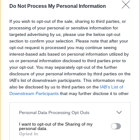
Πολάκης - Ακρίτα
Do Not Process My Personal Information
If you wish to opt-out of the sale, sharing to third parties, or
Προσθέστε το ΕΘΝΟΣ στη Google
processing of your personal or sensitive information for
targeted advertising by us, please use the below opt-out
section to confirm your selection. Please note that after your
Την
άρση ασυλίας
των βουλευτών του
opt-out request is processed you may continue seeing
ΣΥΡΙΖΑ,
Παύλου
Πολάκη
και
Έλενας
Ακρίτα
,
interest-based ads based on personal information utilized by
αποφάσισε κατά πλειοψηφία
η Επιτροπή
us or personal information disclosed to third parties prior to
Δεοντολογίας της Βουλής να εισηγηθεί στην
your opt-out. You may separately opt-out of the further
disclosure of your personal information by third parties on the
Ολομέλεια.
IAB’s list of downstream participants. This information may
also be disclosed by us to third parties on the
IAB’s List of
ΔΙΑΒΑΣΤΕ ΕΠΙΣΗΣ
Downstream Participants
that may further disclose it to other
third parties.
Πολιτική
|
08.05.2025 12:48
Please note that this website/app uses one or more Google
Personal Data Processing Opt Outs
Ποινή φυλάκισης στον Κασσελάκη 30
services and may gather and store information including but
μηνών με αναστολή και πρόστιμο
not limited to your visit or usage behaviour. You may click to
I want to opt-out of the Sharing of my
personal data.
grant or deny consent to Google and its third-party tags to
50.000 ευρώ για το πόθεν έσχες
Opted In
use your data for below specified purposes in below Google