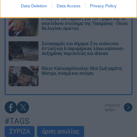
έως τη ΔΕΘ
Data Deletion
Data Access
Privacy Policy
Η παγίδα του Ορμούζ για τον Τραμπ και το
επικίνδυνο στοίχημα της Τεχεράνης - Ποιος
θα λυγίσει πρώτος
Συναγερμός και σήμερα: Στο «κόκκινο»
Αττική και 6 περιφέρειες λόγω καύσωνα -
Αυξημένες περιπολίες και drones
Νίκος Καλογερόπουλος: Μια ζωή γεμάτη
θέατρο, σινεμά και ποίηση
επόμενο
άρθρο
#TAGS
ΣΥΡΙΖΑ
άρση ασυλίας