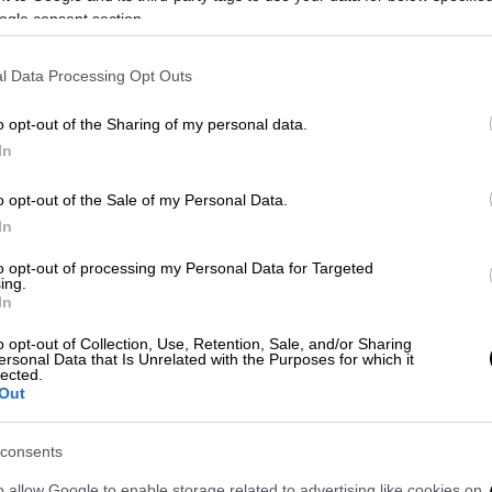
il Germany,
όπου θα βραβευθεί για τις
ogle consent section.
έβαλαν την Ελλάδα σε τροχιά ανάπτυξης.
l Data Processing Opt Outs
ως έχει διαμορφωθεί ένα εντελώς
έχουν περάσει έξι χρόνια από το τέλος της
o opt-out of the Sharing of my personal data.
να εστιάσει στην πρόοδο που έχει
In
ς τομείς και να μιλήσει
για τη σημασία της
ητας.
Παράλληλα βέβαια η συζήτηση πρέπει
o opt-out of the Sale of my Personal Data.
ει και σε θέματα που αφορούν γενικότερα
In
ταγωνιστικότητα.
to opt-out of processing my Personal Data for Targeted
ing.
όκειται να τεθεί σχετίζεται με την
In
 πως σχετική συζήτηση είχε γίνει στο
o opt-out of Collection, Use, Retention, Sale, and/or Sharing
η με τον Φρ. Μερτς στην Βαλένθια (όπου
ersonal Data that Is Unrelated with the Purposes for which it
lected.
Ευρωπαϊκού Λαϊκού Κόμματος). Πρόκειται
Out
ς συζητήσεις σε επίπεδο Ε.Ε., ενώ δεν
ναζητά ρόλο.
consents
σοτάκης
αναφέρθηκε στο θέμα της
o allow Google to enable storage related to advertising like cookies on