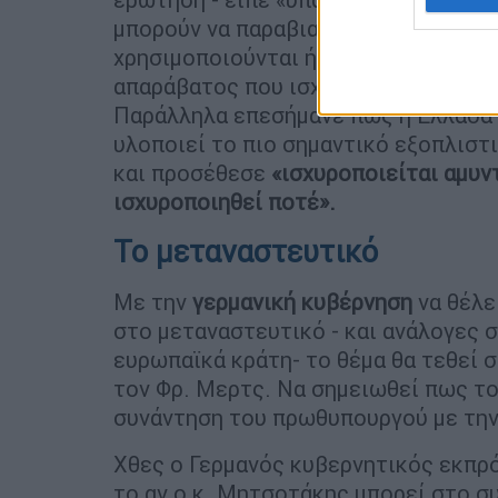
μπορούν να παραβιαστούν, ότι τα εξ
χρησιμοποιούνται ή να απειλούν συμμ
απαράβατος που ισχύει και σε καμία 
Παράλληλα επεσήμανε πως η Ελλάδα 
υλοποιεί το πιο σημαντικό εξοπλισ
και προσέθεσε
«ισχυροποιείται αμυντ
ισχυροποιηθεί ποτέ».
Το μεταναστευτικό
Με την
γερμανική
κυβέρνηση
να θέλε
στο μεταναστευτικό - και ανάλογες σ
ευρωπαϊκά κράτη- το θέμα θα τεθεί 
τον Φρ. Μερτς. Να σημειωθεί πως το
συνάντηση του πρωθυπουργού με την
Χθες ο Γερμανός κυβερνητικός εκπρ
το αν ο κ. Μητσοτάκης μπορεί στο σ