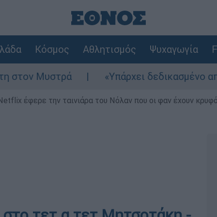
λάδα
Κόσμος
Αθλητισμός
Ψυχαγωγία
F
ρά
«Υπάρχει δεδικασμένο απαλλακτικό για
Netflix έφερε την ταινιάρα του Νόλαν που οι φαν έχουν κρυφό
 στο τετ α τετ Μητσοτάκη -