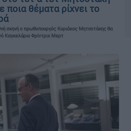
ε ποια θέματα ρίχνει το
ρά
θνή σκηνή ο πρωθυπουργός Κυριάκος Μητσοτάκης θα
νό Καγκελάριo Φρίντριχ Μερτ