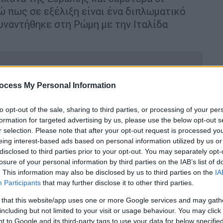
ώ πως σε εξέλιξη είναι ένα διπλωματικό
υναντήθηκε στη Ρώμη με την Ιταλίδα
ocess My Personal Information
οφή ΠΑΣΟΚ στη 2η θέση - Άνοιξε η
to opt-out of the sale, sharing to third parties, or processing of your per
formation for targeted advertising by us, please use the below opt-out s
r selection. Please note that after your opt-out request is processed y
eing interest-based ads based on personal information utilized by us or
disclosed to third parties prior to your opt-out. You may separately opt-
ψη του πρωθυπουργού στο
Βερολίνο
ο
losure of your personal information by third parties on the IAB’s list of
. This information may also be disclosed by us to third parties on the
IA
Μαρινάκης
σημείωσε πως ο Κυριάκος
Participants
that may further disclose it to other third parties.
ος ηγέτης που γίνεται δεκτός στην
εξελέγη πρόσφατα). Επεσήμανε παράλληλα
 that this website/app uses one or more Google services and may gath
including but not limited to your visit or usage behaviour. You may click 
λήσει ως επίτιμος προσκεκλημένος στο
 to Google and its third-party tags to use your data for below specifi