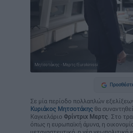
Μητσοτάκης - Μερτς/Εurokinissi
Προσθέστε
Σε μία περίοδο πολλαπλών εξελίξεω
Κυριάκος Μητσοτάκης
θα συναντηθεί
Καγκελάριo
Φρίντριχ
Μερτς
. Στο τρ
όπως η ευρωπαϊκή άμυνα, η οικονομία
μεταναστευτικό, η νέα γεωπολιτική 