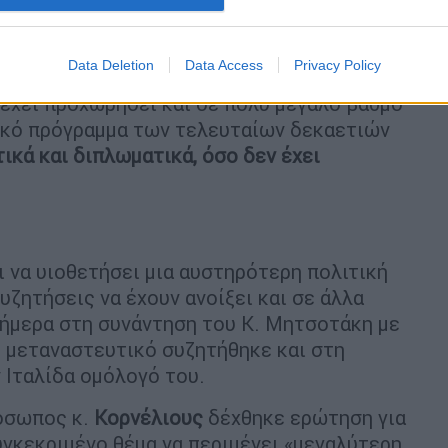
οπλιστικά προγράμματα δεν μπορούν να
αχικά κράτη. Είναι, νομίζω, ένας κανόνας
Data Deletion
Data Access
Privacy Policy
περίπτωση δεν μπορεί να παραβιαστεί».
έχει προχωρήσει και σε πολύ μεγάλο βαθμό
τικό πρόγραμμα των τελευταίων δεκαετιών
ικά και διπλωματικά, όσο δεν έχει
ι να υιοθετήσει μια αυστηρότερη πολιτική
υζητήσεις να έχουν ανοίξει και σε άλλα
σήμερα στη συνάντηση του Κ. Μητσοτάκη με
 μεταναστευτικό συζητήθηκε και στη
 Ιταλίδα ομόλογό του.
όσωπος κ.
Κορνέλιους
δέχθηκε ερώτηση για
υγκεκριμένο θέμα να περιμένει «μεγαλύτερη