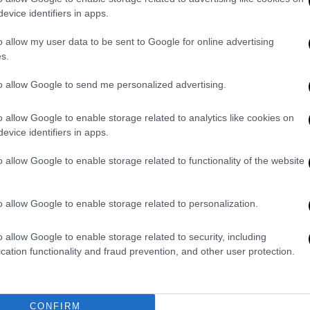
evice identifiers in apps.
φή μηνύματα. Ειδικότερα υπογράμμισε πως
σης της ευρωπαϊκής αμυντικής βιομηχανίας
o allow my user data to be sent to Google for online advertising
ους συνομιλητές μας με βασικό κριτήριο αν
s.
τερική πολιτική και με τα συμφέροντα της
to allow Google to send me personalized advertising.
άμυνα, η στρατηγική μας αυτονομία, δεν
 εξαρτήσεις». Επεσήμανε πως η Ελλάδα
o allow Google to enable storage related to analytics like cookies on
ην προϋπόθεση ότι υπάρχει μια συμπόρευση
evice identifiers in apps.
 λαμβάνοντας υπόψη τις ιδιαιτερότητες
o allow Google to enable storage related to functionality of the website
ευρά ενδιαφέρεται ιδιαιτέρως για τα
o allow Google to enable storage related to personalization.
ται από κοινοπραξία τεσσάρων χωρών μεταξύ
φατες δηλώσεις του ο νέος Γερμανός
o allow Google to enable storage related to security, including
όμενο να δοθούν στην Άγκυρα τα
cation functionality and fraud prevention, and other user protection.
α αναμένεται να επισκεφτεί την Άγκυρα.
αύλος
Μαρινάκης
- απαντώντας σε σχετική
CONFIRM
διατυπώσεις, κανόνες, οι οποίοι δεν