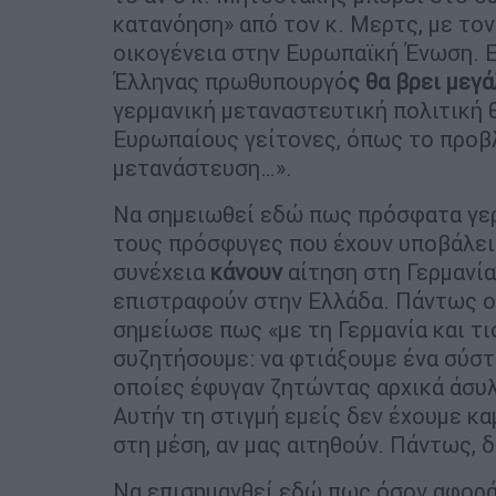
κατανόηση» από τον κ. Μερτς, με τον
οικογένεια στην Ευρωπαϊκή Ένωση. Ε
Έλληνας πρωθυπουργό
ς θα βρει μεγ
γερμανική μεταναστευτική πολιτική θ
Ευρωπαίους γείτονες, όπως το προβ
μετανάστευση…».
Να σημειωθεί εδώ πως πρόσφατα γερ
τους πρόσφυγες που έχουν υποβάλει
συνέχεια
κάνουν
αίτηση στη Γερμανία
επιστραφούν στην Ελλάδα. Πάντως 
σημείωσε πως «με τη Γερμανία και τι
συζητήσουμε: να φτιάξουμε ένα σύστ
οποίες έφυγαν ζητώντας αρχικά άσυλ
Αυτήν τη στιγμή εμείς δεν έχουμε κα
στη μέση, αν μας αιτηθούν. Πάντως, δ
Να επισημανθεί εδώ πως όσον αφορά