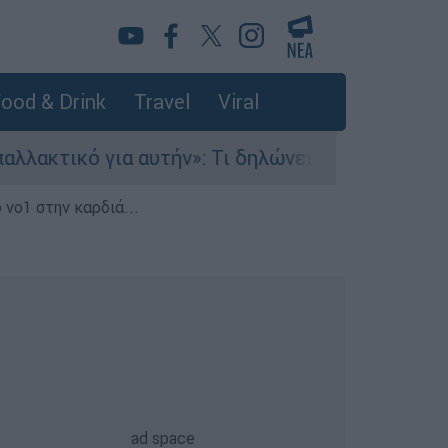
ood & Drink
Travel
Viral
 αυτήν»: Τι δηλώνει στο ethnos.gr ο Κώστας Παπ
 νο1 στην καρδιά...