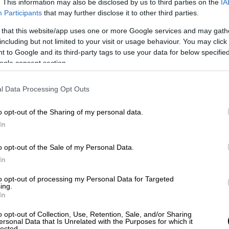
ι το παράδειγμά» του για την
Γερμανία
.
. This information may also be disclosed by us to third parties on the
IA
τα της χώρας τα τελευταία χρόνια, ο κ.
Participants
that may further disclose it to other third parties.
 «ηγέτη της ανάπτυξης» και στάθηκε
 that this website/app uses one or more Google services and may gath
ο ψηφιακής διακυβέρνησης» που έχει
including but not limited to your visit or usage behaviour. You may click 
ε τον υπουργό Ψηφιακής Μετάβασης
 to Google and its third-party tags to use your data for below specifi
ogle consent section.
ί την χώρα. «Αξίζει τον κόπο», είπε
l Data Processing Opt Outs
υ CDU, αναφέρθηκε ακόμη στα κοινά σημεία
o opt-out of the Sharing of my personal data.
άκη με αυτή που εφαρμόστηκε από τον
In
Γερμανίας την περίοδο
1963-66
.. Μίλησε
εντρο του ενδιαφέροντος, για ανάληψη
o opt-out of the Sale of my Personal Data.
γμένη σκέψη και δράση. Η Ελλάδα είναι «η
In
ή χώρα μπορεί να κάνει θυσίες χωρίς να
to opt-out of processing my Personal Data for Targeted
που της ζητά αυτές τις θυσίες». «Σας
ing.
άθουμε από εσάς, να σας αντιγράψουμε. Είναι
In
ι πολιτικού να βαδίσει σε αυτόν τον
o opt-out of Collection, Use, Retention, Sale, and/or Sharing
και τιμή. Τιμούμε το έργο σας στην Ελλάδα,
ersonal Data that Is Unrelated with the Purposes for which it
lected.