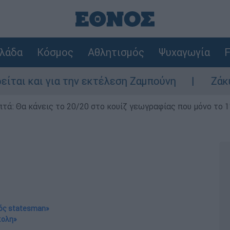
λάδα
Κόσμος
Αθλητισμός
Ψυχαγωγία
F
για την εκτέλεση Ζαμπούνη
Ζάκυνθος: Τι 
επτά: Θα κάνεις το 20/20 στο κουίζ γεωγραφίας που μόνο το 1
νός statesman»
κολη»