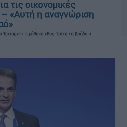
α τις οικονομικές
 – «Αυτή η αναγνώριση
αό»
χ Έρχαρντ» τιμήθηκε χθες Τρίτη το βράδυ ο