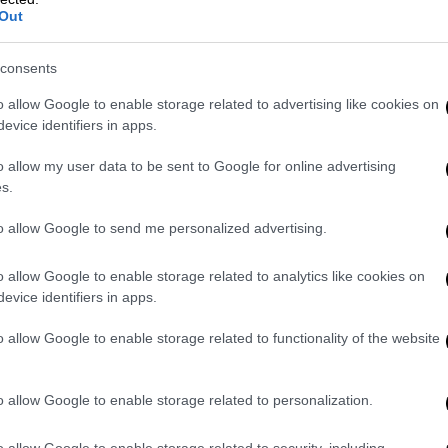
ειγμά σας για εμάς», πρόσθεσε ο κ. Κοχ.
Out
ρρυθμίσεις δεν ήταν εύκολη»
consents
ιάκος Μητσοτάκης
έκανε λόγο για
o allow Google to enable storage related to advertising like cookies on
σης της προόδου που έχει σημειώσει η
evice identifiers in apps.
όπου με τον οποίο οι δύο χώρες μας
o allow my user data to be sent to Google for online advertising
 Ελλάδα αντιμετωπιζόταν συχνά στο
s.
» της Ευρώπης. «Δεν νομίζω ότι πολλοί
τι 10 χρόνια αργότερα
η Ελλάδα θα
to allow Google to send me personalized advertising.
κανότητά της να συνδυάζει τη
o allow Google to enable storage related to analytics like cookies on
ς υπέρ της ανάπτυξης», σημείωσε ο κ.
evice identifiers in apps.
σύνη επιστρέφει, όπως δείχνει και η
ικονομίας.
o allow Google to enable storage related to functionality of the website
ας τα οποία παρέθεσε ο
Κυριάκος
ς, ο περιορισμός της απεργίας, η
o allow Google to enable storage related to personalization.
γία φιλικού περιβάλλοντος για
o allow Google to enable storage related to security, including