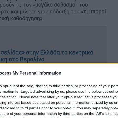
ροσύνη». Τον «
μεγάλο
σεβασμό
» του
ρτς και μίλησε για απόδειξη του
«τι μπορεί
τική καθοδήγηση».
 σελίδας» στην Ελλάδα το κεντρικό
κη στο Βερολίνο
ocess My Personal Information
ενός statesman»
to opt-out of the sale, sharing to third parties, or processing of your per
formation for targeted advertising by us, please use the below opt-out s
υ Ιδρύματος «
Λούντβιχ Έρχαρντ»
και πρώην
r selection. Please note that after your opt-out request is processed y
eing interest-based ads based on personal information utilized by us or
χ
έκανε λόγο για τo «μεγάλο επίτευγμα
disclosed to third parties prior to your opt-out. You may separately opt-
υχαρίστησε τον κ. Μητσοτάκη για το έργο
losure of your personal information by third parties on the IAB’s list of