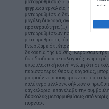
μεταρρυθμίσεις
, η μείωση των φόρω
authenti
ψηφιακά εργαλεία, η ενίσχυση της πα
μεταρρυθμίσεις δεν ήταν εύκολη, αλ
μεγάλη διαφορά, αγαπητέ Φρίντριχ, ή
προτεραιότητα
(…) Κατέβηκα ως υπο
μεταρρυθμίσεων που
κέρδισε την υπ
μεταρρυθμίσεις, όμως, σχεδιάστηκαν
Γνωρίζαμε ότι έπρεπε να «τρέξουμε»
δεκαετία της κρίσης. Κερδίσαμε τρει
δύο διαδοχικές εκλογικές αναμετρήσ
επιφυλακτική κοινή γνώμη ότι οι το
περισσότερες θέσεις εργασίας, μπο
μπορούν να προσφέρουν πιο αποτελε
καλύτερο μέλλον», δήλωσε ο πρωθυπ
καγκελάριο, επανέλαβε την συμβουλ
δύσκολες μεταρρυθμίσεις από νωρίς.
πορεία».