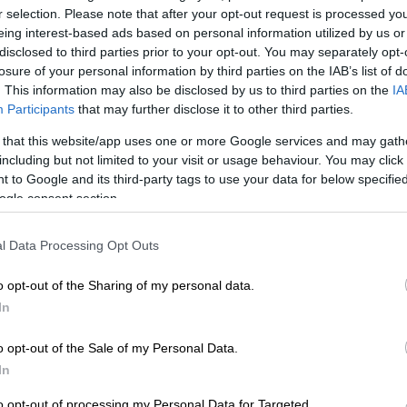
r selection. Please note that after your opt-out request is processed y
eing interest-based ads based on personal information utilized by us or
disclosed to third parties prior to your opt-out. You may separately opt-
losure of your personal information by third parties on the IAB’s list of
. This information may also be disclosed by us to third parties on the
IA
υλίου Ασφαλείας του ΟΗΕ υπό τον
Participants
that may further disclose it to other third parties.
ης Θαλάσσιας Ασφάλειας
 that this website/app uses one or more Google services and may gath
including but not limited to your visit or usage behaviour. You may click 
 to Google and its third-party tags to use your data for below specifi
ogle consent section.
ωνία Ηνωμένου Βασιλείου-ΕΕ και τα οφέλη
ο κ.
Γεραπετρίτης
χαιρέτισε θερμά τη νέα
l Data Processing Opt Outs
η και ενεργή συμμετοχή της Ελλάδας στην
o opt-out of the Sharing of my personal data.
In
το εμπόριο και τον τουρισμό, δύο βασικούς
ς, αλλά και για την ευρωπαϊκή στρατηγική
o opt-out of the Sale of my Personal Data.
δεν μπορεί να υπάρξει χωρίς τη συνεργασία
In
ωνία αυτή αποτελεί ουσιαστική αναβάθμιση
to opt-out of processing my Personal Data for Targeted