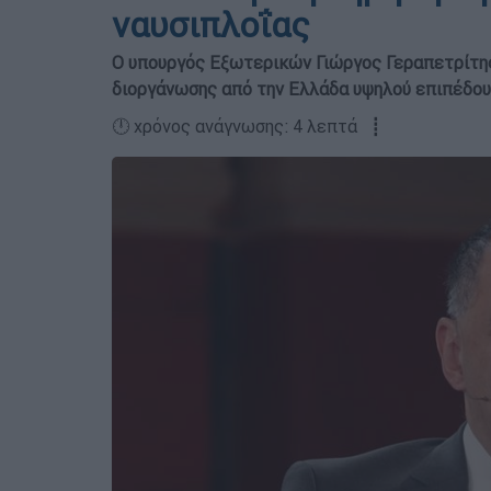
ναυσιπλοΐας
O υπουργός Εξωτερικών Γιώργος Γεραπετρίτης 
διοργάνωσης από την Ελλάδα υψηλού επιπέδου 
🕛 χρόνος ανάγνωσης: 4 λεπτά ┋