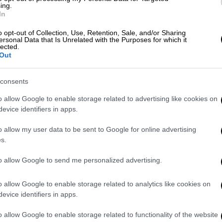
ει στη συνέχιση της κοινής πορείας.
ing.
In
τη διπλωματία των λαών και τον τουρισμό,
o opt-out of Collection, Use, Retention, Sale, and/or Sharing
ersonal Data that Is Unrelated with the Purposes for which it
α την ενίσχυση της ευρωπαϊκής στρατηγικής
lected.
στούμε την Ευρώπη χωρίς το Ηνωμένο
Out
ιση και ανυπομονούμε να συνεργαστούμε
consents
o allow Google to enable storage related to advertising like cookies on
μφωνία «αντικατοπτρίζει μια καθυστερημένη
evice identifiers in apps.
ωπολιτικών πιέσεων
ΗΠΑ-Ρωσίας
» και «θα
, εάν δεν υπήρχε πολιτική ακαμψία», ο κ.
o allow my user data to be sent to Google for online advertising
s.
νή γεωπολιτική πραγματικότητα επέβαλε
ε ότι η Ελλάδα πιστεύει στη δύναμη του
to allow Google to send me personalized advertising.
ημένη διπλωματία. Όπως εξήγησε, σε
 να συσπειρώνονται, επιδιώκοντας κοινή
o allow Google to enable storage related to analytics like cookies on
ική ικανότητα. Οι σημερινοί διεθνείς
evice identifiers in apps.
 σύγκλιση.
o allow Google to enable storage related to functionality of the website