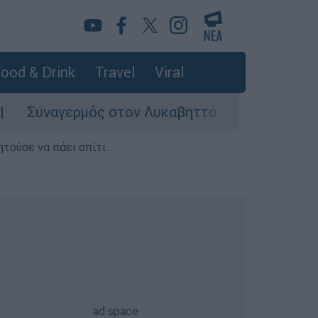
ood & Drink
Travel
Viral
ερμός στον Λυκαβηττό: Σορός σε προχωρημένη 
τούσε να πάει σπίτι...