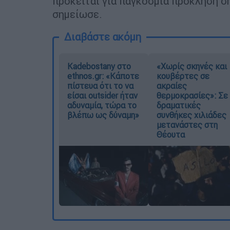
πρόκειται για παγκόσμια πρόκληση ση
σημείωσε.
Διαβάστε ακόμη
Kadebostany στο
«Χωρίς σκηνές και
ethnos.gr: «Κάποτε
κουβέρτες σε
πίστευα ότι το να
ακραίες
είσαι outsider ήταν
θερμοκρασίες»: Σε
αδυναμία, τώρα το
δραματικές
βλέπω ως δύναμη»
συνθήκες χιλιάδες
μετανάστες στη
Θέουτα