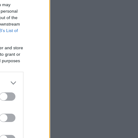
ou may
 personal
out of the
 downstream
B’s List of
er and store
to grant or
ed purposes