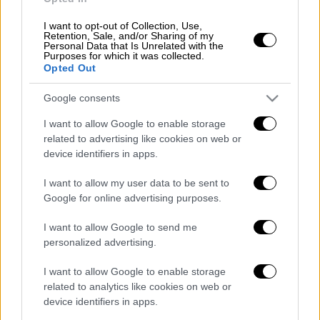
Σεισμός 4,8 Ρίχτερ στον Κορινθιακό:
Σε επιφυλακή οι ειδικοί - Τι τους
I want to opt-out of Collection, Use,
Retention, Sale, and/or Sharing of my
προβληματίζει
Personal Data that Is Unrelated with the
Purposes for which it was collected.
Opted Out
Google consents
Επιπλέον, σύμφωνα με το
σκεπτικό
του
I want to allow Google to enable storage
εισαγγελικού λειτουργού, η πρώτη κατάθεση
related to advertising like cookies on web or
του
Βασίλη Στίγκα
στην Εισαγγελέα του
device identifiers in apps.
Αρείου Πάγου, αποδείκνυε το
I want to allow my user data to be sent to
κατηγορητήριο, παρά το γεγονός ότι ο
Google for online advertising purposes.
αρχηγός των Σπαρτιατών ακολούθως
ανασκεύασε.
I want to allow Google to send me
personalized advertising.
Σύμφωνα με δικαστικές πηγές, ο Βασίλης
I want to allow Google to enable storage
Στίγκας
φέρεται να ανακάλεσε τα όσα
related to analytics like cookies on web or
επιβαρυντικά
είχε πει
για τους βουλευτές
device identifiers in apps.
του και τον καταδικασμένο Κασιδιάρη,