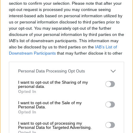
section to confirm your selection. Please note that after your
Προσθέστε το ΕΘΝΟΣ στη Google
opt-out request is processed you may continue seeing
interest-based ads based on personal information utilized by
us or personal information disclosed to third parties prior to
Εισαγγελική έφεση
κατά της αθωωτικής
your opt-out. You may separately opt-out of the further
απόφασης στην υπόθεση των
Σπαρτιατών
disclosure of your personal information by third parties on the
άσκησε η Εισαγγελία Εφετών Αθηνών.
IAB’s list of downstream participants. This information may
also be disclosed by us to third parties on the
IAB’s List of
Σύμφωνα με το
σκεπτικό
της εισαγγελικής
Downstream Participants
that may further disclose it to other
έφεσης, το Μονομελές Εφετείο
third parties.
Κακουργημάτων
δεν αξιολόγησε σωστά
το
Please note that this website/app uses one or more Google
Personal Data Processing Opt Outs
αποδεικτικό υλικό, στο οποίο υπήρξαν
services and may gather and store information including but
αναφορές για επισκέψεις βουλευτών του
not limited to your visit or usage behaviour. You may click to
I want to opt-out of the Sharing of my
personal data.
grant or deny consent to Google and its third-party tags to
κόμματος στη φυλακή στον
Ηλία Κασιδιάρη
Opted In
use your data for below specified purposes in below Google
πριν και μετά τις εκλογές του 2023.
consent section.
I want to opt-out of the Sale of my
Personal Data.
Opted In
ΔΙΑΒΑΣΤΕ ΕΠΙΣΗΣ
I want to opt-out of processing my
Personal Data for Targeted Advertising.
Ελλάδα
|
27.05.2025 12:48
Opted In