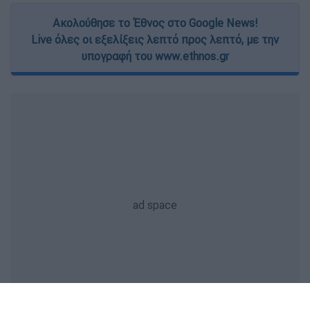
Ακολούθησε το Έθνος στο Google News!
Live όλες οι εξελίξεις λεπτό προς λεπτό, με την
υπογραφή του www.ethnos.gr