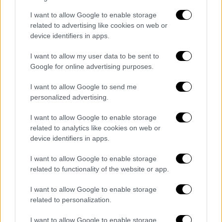
απόφασης, ο κ.
Χατζηβασιλείου
I want to allow Google to enable storage
υπογράμμισε: «Προκύπτει ότι κάνει δεκτή
related to advertising like cookies on web or
την έφεση της Μονής, ωστόσο δεν αναφέρει
device identifiers in apps.
ιδιοκτησία της
Μονής
επί λατρευτικών
I want to allow my user data to be sent to
χώρων, δεν έχει καθαρή ιδιοκτησία σε
Google for online advertising purposes.
πέριξ».
I want to allow Google to send me
Ανακοίνωσε μάλιστα ότι «αύριο στο
Κάιρο
ο
personalized advertising.
κύριος
Γεραπετρίτης
, ως επικεφαλής
μεγάλης ομάδας (υπουργεία Πολιτισμού και
I want to allow Google to enable storage
related to analytics like cookies on web or
Παιδείας), θα επιδιώξει να ολοκληρωθεί η
device identifiers in apps.
εκκρεμής συμφωνία που είχε συζητήσει η
Ελλάδα
με την
Αίγυπτο
πριν από το
I want to allow Google to enable storage
γεγονός».
related to functionality of the website or app.
Στη συνέχεια, ο υφυπουργός στάθηκε
I want to allow Google to enable storage
related to personalization.
ιδιαίτερα στη σημασία που αποδίδει η
κυβέρνηση στο ζήτημα: «Καμία άλλη
I want to allow Google to enable storage