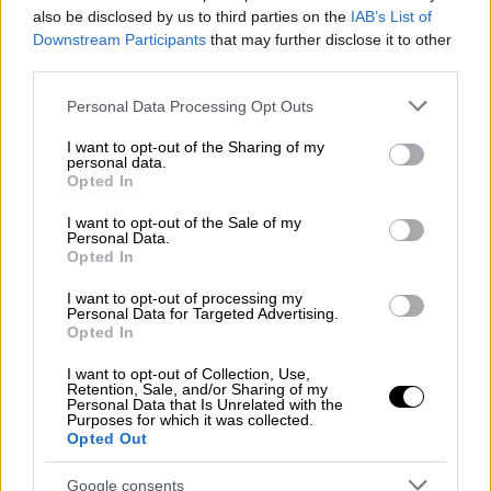
κυβέρνησης
», δήλωσε χαρακτηριστικά.
also be disclosed by us to third parties on the
IAB’s List of
Downstream Participants
that may further disclose it to other
third parties.
ΔΙΑΒΑΣΤΕ ΕΠΙΣΗΣ
Please note that this website/app uses one or more Google
Personal Data Processing Opt Outs
Πολιτική
|
02.06.2025 15:20
services and may gather and store information including but
not limited to your visit or usage behaviour. You may click to
I want to opt-out of the Sharing of my
Μαρινάκης για Μονή Σινά: Δεν
personal data.
grant or deny consent to Google and its third-party tags to
ισχύουν όσα γράφτηκαν για έξωση
Opted In
use your data for below specified purposes in below Google
μοναχών και δήμευση
consent section.
I want to opt-out of the Sale of my
Personal Data.
Opted In
I want to opt-out of processing my
Όπως διευκρίνισε, «160 σελίδες είναι η
Personal Data for Targeted Advertising.
Opted In
δικαστική απόφαση
, τεχνικό κείμενο στα
αραβικά. Μόλις την Παρασκευή μας περιήλθε
I want to opt-out of Collection, Use,
Retention, Sale, and/or Sharing of my
το πλήρες κείμενο και εξακολουθεί η
Personal Data that Is Unrelated with the
Purposes for which it was collected.
επεξεργασία του».
Opted Out
Αναφερόμενος στο περιεχόμενο της
Google consents