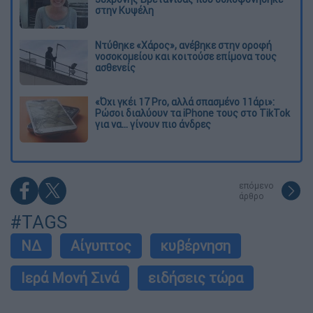
στην Κυψέλη
Ντύθηκε «Χάρος», ανέβηκε στην οροφή
νοσοκομείου και κοιτούσε επίμονα τους
ασθενείς
«Όχι γκέι 17 Pro, αλλά σπασμένο 11άρι»:
Ρώσοι διαλύουν τα iPhone τους στο TikTok
για να... γίνουν πιο άνδρες
επόμενο
άρθρο
#TAGS
ΝΔ
Αίγυπτος
κυβέρνηση
Ιερά Μονή Σινά
ειδήσεις τώρα