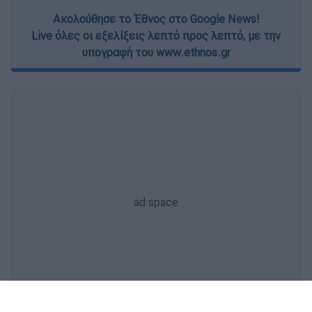
Ακολούθησε το Έθνος στο Google News!
Live όλες οι εξελίξεις λεπτό προς λεπτό, με την
υπογραφή του www.ethnos.gr