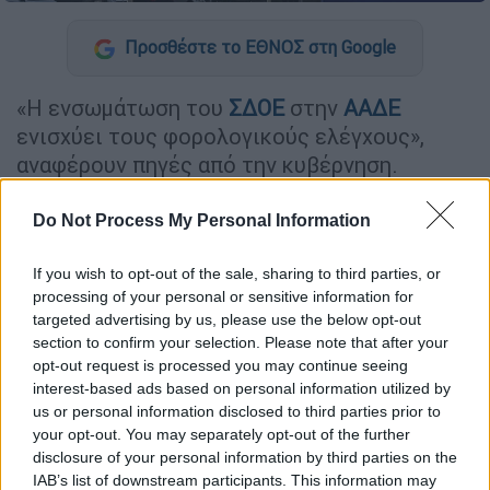
Προσθέστε το ΕΘΝΟΣ στη Google
«Η ενσωμάτωση του
ΣΔΟΕ
στην
ΑΑΔΕ
ενισχύει τους φορολογικούς ελέγχους»,
αναφέρουν πηγές από την κυβέρνηση.
«Το Σώμα Δίωξης Οικονομικού Εγκλήματος
Do Not Process My Personal Information
αναβαθμίζεται και ενσωματώνεται στην
ΑΑΔΕ
. Η διενέργεια των ελέγχων περνά
If you wish to opt-out of the sale, sharing to third parties, or
στην
Ανεξάρτητη Αρχή Δημοσίων Εσόδων
, η
processing of your personal or sensitive information for
οποία έχει κατακτήσει την αξιοπιστία της
targeted advertising by us, please use the below opt-out
section to confirm your selection. Please note that after your
και έχει κερδίσει την εμπιστοσύνη των
opt-out request is processed you may continue seeing
πολιτών», προσθέτουν οι ίδιες πηγές.
interest-based ads based on personal information utilized by
us or personal information disclosed to third parties prior to
your opt-out. You may separately opt-out of the further
ΔΙΑΒΑΣΤΕ ΕΠΙΣΗΣ
disclosure of your personal information by third parties on the
IAB’s list of downstream participants. This information may