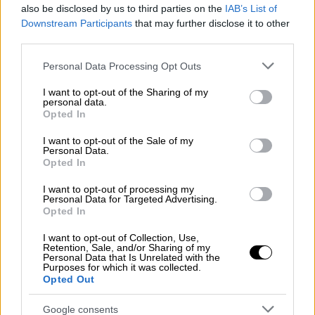
Ελλάδα
|
11.04.2024 14:08
also be disclosed by us to third parties on the
IAB’s List of
Πεδίον του Άρεως: «Έφοδος» του
Downstream Participants
that may further disclose it to other
ΣΔΟΕ μετά τις καταγγελίες για
third parties.
αυτοσχέδια παζάρια
Please note that this website/app uses one or more Google
Personal Data Processing Opt Outs
services and may gather and store information including but
not limited to your visit or usage behaviour. You may click to
I want to opt-out of the Sharing of my
Οικονομία
|
02.10.2024 16:57
personal data.
grant or deny consent to Google and its third-party tags to
ΣΔΟΕ: Εντοπίστηκαν εταιρείες με
Opted In
use your data for below specified purposes in below Google
σοβαρές φορολογικές παραβάσεις -
consent section.
I want to opt-out of the Sale of my
Έκαναν λαθρεμπόριο
Personal Data.
Opted In
I want to opt-out of processing my
Personal Data for Targeted Advertising.
Opted In
Και σημειώνουν: «Το έμπειρο ανθρώπινο
δυναμικό, οι αρμοδιότητες, τα αρχεία, τα
I want to opt-out of Collection, Use,
Retention, Sale, and/or Sharing of my
περιουσιακά στοιχεία και ο υλικοτεχνικός
Personal Data that Is Unrelated with the
Purposes for which it was collected.
εξοπλισμός του ΣΔΟΕ μεταφέρονται στην
Opted Out
ΑΑΔΕ. Η ενοποίηση των
ελεγκτικών
Google consents
μηχανισμών
με στόχο τον εντοπισμό της