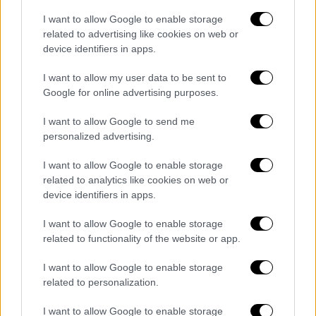
διακίνησης "μαύρου" χρήματος του
I want to allow Google to enable storage
οικονομικού εγκλήματος, της
φοροδιαφυγής
related to advertising like cookies on web or
device identifiers in apps.
και του λαθρεμπορίου
είναι αυτονόητη
πράξη που έχει ως στόχο την ενίσχυση και
I want to allow my user data to be sent to
τη "θωράκιση" των ελέγχων,
Google for online advertising purposes.
αποδεσμεύοντάς τους από την εκάστοτε
I want to allow Google to send me
πολιτική εξουσία. Την ευθύνη πλέον για τη
personalized advertising.
διενέργειά τους θα έχει η ΑΑΔΕ με την
τεχνογνωσία και το κύρος της
.
I want to allow Google to enable storage
related to analytics like cookies on web or
Η κυβέρνηση, με σειρά πρωτοβουλιών, έχει
device identifiers in apps.
αποδείξει ότι η μάχη κατά του μαύρου
I want to allow Google to enable storage
χρήματος και της φοροδιαφυγής δεν
related to functionality of the website or app.
αντιμετωπίζεται απλά ως κυβερνητική
προτεραιότητα, αλλά ως εθνική υποχρέωση.
I want to allow Google to enable storage
Οι ελεγκτικοί μηχανισμοί γίνονται
related to personalization.
καθημερινά πιο λειτουργικοί και
I want to allow Google to enable storage