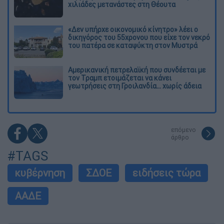
χιλιάδες μετανάστες στη Θέουτα
«Δεν υπήρχε οικονομικό κίνητρο» λέει ο
δικηγόρος του 55χρονου που είχε τον νεκρό
του πατέρα σε καταψύκτη στον Μυστρά
Αμερικανική πετρελαϊκή που συνδέεται με
τον Τραμπ ετοιμάζεται να κάνει
γεωτρήσεις στη Γροιλανδία... χωρίς άδεια
επόμενο
άρθρο
#TAGS
κυβέρνηση
ΣΔΟΕ
ειδήσεις τώρα
ΑΑΔΕ