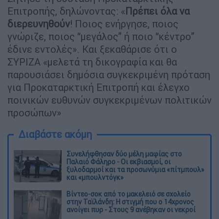
Επιτροπής, δηλώνοντας: «
Πρέπει όλα να
διερευνηθούν
! Ποιος ενήργησε, ποιος
γνώριζε, ποιος “μεγάλος” ή ποιο “κέντρο”
έδινε εντολές». Και ξεκαθάρισε ότι ο
ΣΥΡΙΖΑ «μελετά τη δικογραφία και θα
παρουσιάσει δημόσια συγκεκριμένη πρόταση
για Προκαταρκτική Επιτροπή και έλεγχο
ποινικών ευθυνών συγκεκριμένων πολιτικών
προσώπων»
Διαβάστε ακόμη
Συνελήφθησαν δύο μέλη μαφίας στο
Παλαιό Φάληρο - Οι εκβιασμοί, οι
ξυλοδαρμοί και τα προσωνύμια «πίτμπουλ»
και «μπουλντόγκ»
Βίντεο-σοκ από το μακελειό σε σχολείο
στην Ταϊλάνδη: Η στιγμή που ο 14χρονος
ανοίγει πυρ - Στους 9 ανέβηκαν οι νεκροί