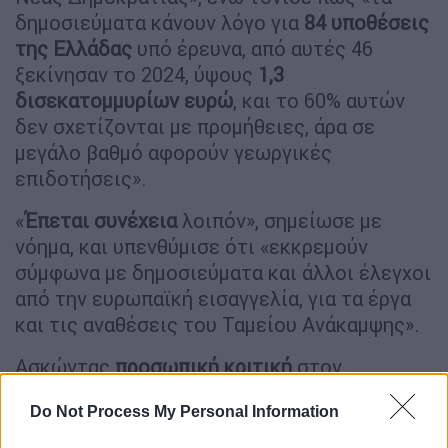
δημοσιεύματα κάνουν λόγο για
84 υποθέσεις
της Ελλάδας
υπό έρευνα, από αυτές 46
ξεκίνησαν το 2024, ύψους
1,3
δισεκατομμυρίων ευρώ
, και το 60% αυτών
δεν σχετίζονται με προμήθειες, άρα σε
μεγάλο βαθμό αφορούν γεωργικές
επιδοτήσεις».
«
Έπεται συνέχεια
λοιπόν», σημείωσε με
νόημα, και υπενθύμισε ότι «εκκρεμούν
σύμφωνα με δημοσιεύματα και άλλοι έλεγχοι
από την ευρωπαϊκή εισαγγελία, για τα έργα
και τις αναθέσεις του Ταμείου Ανάκαμψης».
Ασκώντας
προσωπική κριτική
στον
πρωθυπουργό, αναρωτήθηκε: «Πάλι “
Δεν
Do Not Process My Personal Information
ήξερα
”, “
δεν γνώριζα
”, “παραπλανήθηκα”.
Πόσα “δεν ήξερα” θα ακούσουμε;»,