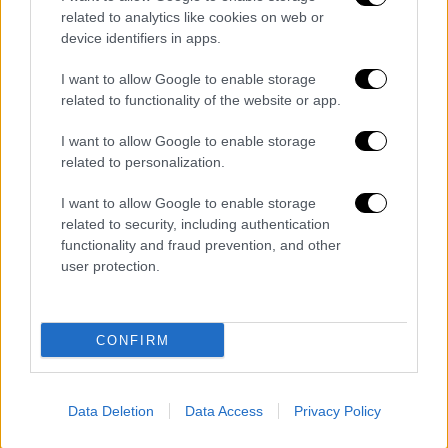
related to analytics like cookies on web or
ότι «διατυμπάνιζε ότι “με δυο απλές
device identifiers in apps.
κινήσεις πήρε πάνω του ένα πρόβλημα που
είχε προκύψει στον ΟΠΕΚΕΠΕ και έδωσε
I want to allow Google to enable storage
λύση προκειμένου να μη χαθούν χρήματα από
related to functionality of the website or app.
επιδοτήσεις”».
I want to allow Google to enable storage
related to personalization.
Ο Σ. Φάμελλος επανέλαβε την
κεντρική
κατηγορία
του ΣΥΡΙΖΑ-ΠΣ ότι η κυβέρνηση
I want to allow Google to enable storage
«καταχράστηκε τα λεφτά των Ελλήνων
related to security, including authentication
αγροτών για να τα δώσει στα δικά της παιδιά
functionality and fraud prevention, and other
user protection.
και να εξασφαλίσει ψηφαλάκια» και
υποστήριξε: «Έτσι, και όχι μόνο με το
σκάνδαλο του ΟΠΕΚΕΠΕ, έγινε μπλε ο
CONFIRM
χάρτης κυρίες και κύριοι της ΝΔ!».
«Γυρίσαμε στην περίοδο του
Γκρούεζα
και
Data Deletion
Data Access
Privacy Policy
του
Μαυρογιαλούρου
– τουλάχιστον αυτός
παραιτήθηκε», είπε, συνδέοντας το ζήτημα