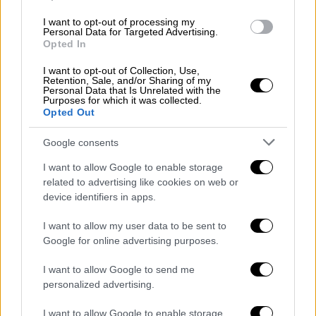
παρεμβάσεων στο έργο του», ενώ
I want to opt-out of processing my
υπενθύμισε ότι λίγες ημέρες μετά την
Personal Data for Targeted Advertising.
Opted In
απομάκρυνσή του «ορίστηκε σύμβουλος του
Πρωθυπουργού με καθήκοντα για τον
I want to opt-out of Collection, Use,
Retention, Sale, and/or Sharing of my
πρωτογενή τομέα και τη διαχείριση του
Personal Data that Is Unrelated with the
Purposes for which it was collected.
φυσικού περιβάλλοντος».
Opted Out
«Ούτε τότε δεν ενημέρωσε τον κ.
Google consents
Μητσοτάκη;
Ούτε τότε γνώριζε ο
I want to allow Google to enable storage
πρωθυπουργός
;» διερωτήθηκε,
related to advertising like cookies on web or
επισημαίνοντας με ειρωνικό τόνο: «Το
device identifiers in apps.
καλύτερο βέβαια ανέκδοτο είναι ότι και οι
δύο, Βορίδης και Βάρρας, υπηρετούσαν μαζί
I want to allow my user data to be sent to
Google for online advertising purposes.
στο Μαξίμου».
I want to allow Google to send me
«
Το αμίλητο νερό έχετε πιει στο Μαξίμου
;»
personalized advertising.
πρόσθεσε χαρακτηριστικά, ενώ αναφέρθηκε
και στον Λευτέρη Αυγενάκη, σημειώνοντας
I want to allow Google to enable storage