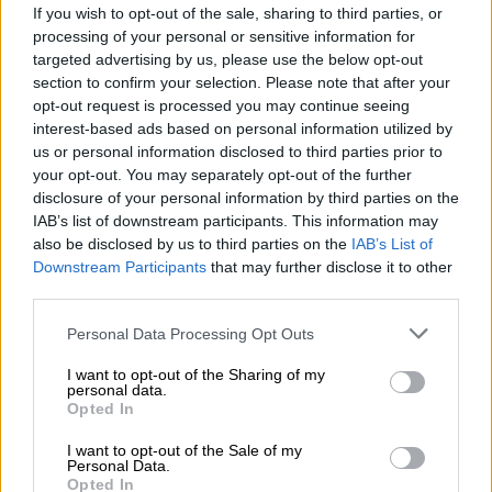
If you wish to opt-out of the sale, sharing to third parties, or
προσθέτοντας: «Δεν σας πιστεύει κανείς
processing of your personal or sensitive information for
πλέον κύριε Μητσοτάκη στην ελληνική
targeted advertising by us, please use the below opt-out
κοινωνία. Και δυστυχώς -για τη χώρα- δεν
section to confirm your selection. Please note that after your
σας πιστεύει κανείς και στην Ευρώπη».
opt-out request is processed you may continue seeing
interest-based ads based on personal information utilized by
Αναφέρθηκε στη
διαδοχική αλλαγή
us or personal information disclosed to third parties prior to
your opt-out. You may separately opt-out of the further
προσώπων
στο υπουργείο Αγροτικής
disclosure of your personal information by third parties on the
Ανάπτυξης και στον ΟΠΕΚΕΠΕ λέγοντας:
IAB’s list of downstream participants. This information may
«Έχετε αλλάξει 5 Υπουργούς Αγροτικής
also be disclosed by us to third parties on the
IAB’s List of
Ανάπτυξης και 6 προέδρους ΟΠΕΚΕΠΕ, και
Downstream Participants
that may further disclose it to other
third parties.
δεν γνώριζε ο κ. Μητσοτάκης τι συνέβαινε
στον ΟΠΕΚΕΠΕ;»
Please note that this website/app uses one or more Google
Personal Data Processing Opt Outs
services and may gather and store information including but
Παρέθεσε τις
καταγγελίες
του πρώην
not limited to your visit or usage behaviour. You may click to
I want to opt-out of the Sharing of my
personal data.
προέδρου του Οργανισμού, Γρηγόρη Βάρρα,
grant or deny consent to Google and its third-party tags to
Opted In
use your data for below specified purposes in below Google
σύμφωνα με τις οποίες υπήρχαν «σοβαρές
consent section.
I want to opt-out of the Sale of my
παρατυπίες στην κατανομή του εθνικού
Personal Data.
αποθέματος, και κίνδυνοι διαρροών και
Opted In