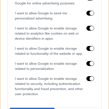
ξεχωριστή δυσκολία να ολοκληρώσουν τα
Google for online advertising purposes.
προγράμματα σπουδών τους», τόνισε ο
πρωθυπουργός.
I want to allow Google to send me
personalized advertising.
Και συμπλήρωσε: «Η ρύθμιση, λοιπόν, αυτή
I want to allow Google to enable storage
είναι απολύτως ισορροπημένη, αλλά
related to analytics like cookies on web or
υλοποιεί και την κεντρική μας δέσμευση να
device identifiers in apps.
προχωρήσουμε σε μία απολύτως
απαραίτητη
I want to allow Google to enable storage
εκκαθάριση των καταλόγων των φοιτητών
related to functionality of the website or app.
των πανεπιστημίων, κάνοντας τη διάκριση
μεταξύ ανενεργών και ενεργών φοιτητών,
I want to allow Google to enable storage
έτσι ώστε να μπορούν και τα πανεπιστήμια
related to personalization.
να γνωρίζουν με ακρίβεια σε ποιους
I want to allow Google to enable storage
απευθύνονται και να κάνουν τον
related to security, including authentication
προγραμματισμό τους».
functionality and fraud prevention, and other
user protection.
Ο κ. Μητσοτάκης απευθύνθηκε και στα
παιδιά που τώρα διαλέγουν τις σχολές που