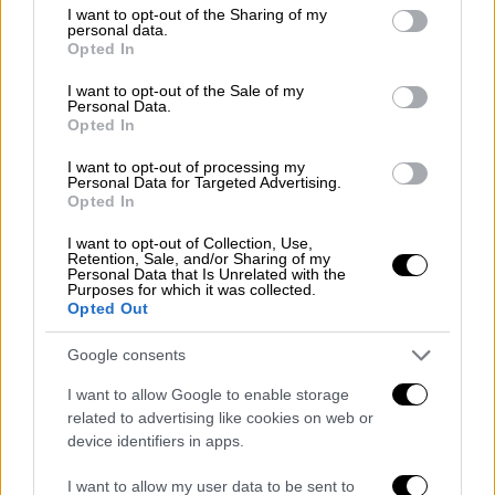
σημαντικά οφέλη»
not limited to your visit or usage behaviour. You may click to
I want to opt-out of the Sharing of my
personal data.
grant or deny consent to Google and its third-party tags to
«Αυτή η εκκαθάριση των καταλόγων των
Opted In
use your data for below specified purposes in below Google
πανεπιστημίων θα έχει πολύ σημαντικά
consent section.
I want to opt-out of the Sale of my
οφέλη ως προς τα ποιοτικά χαρακτηριστικά
Personal Data.
Opted In
των πανεπιστημίων, ως προς τους
δείκτες
αξιολόγησης
, καθώς για πρώτη φορά θα
I want to opt-out of processing my
Personal Data for Targeted Advertising.
έχουμε μία ουσιαστική εικόνα ποιοι είναι οι
Opted In
φοιτητές οι οποίοι πραγματικά φοιτούν.
I want to opt-out of Collection, Use,
Retention, Sale, and/or Sharing of my
Αλλά θέλω να σταθώ, επίσης, και στην πολύ
Personal Data that Is Unrelated with the
Purposes for which it was collected.
σημαντική πρόβλεψη για μία τελευταία
Opted Out
ευκαιρία σε εκείνους τους φοιτητές οι
οποίοι αποδεδειγμένα έχουν δείξει ότι
Google consents
ενδιαφέρονται να ολοκληρώσουν
τις
I want to allow Google to enable storage
σπουδές τους, αλλά και σε εκείνες τις
related to advertising like cookies on web or
πρόνοιες για τους φοιτητές που μπορεί, για
device identifiers in apps.
λόγους υγείας, να έχουν μία διακριτή, μία
I want to allow my user data to be sent to