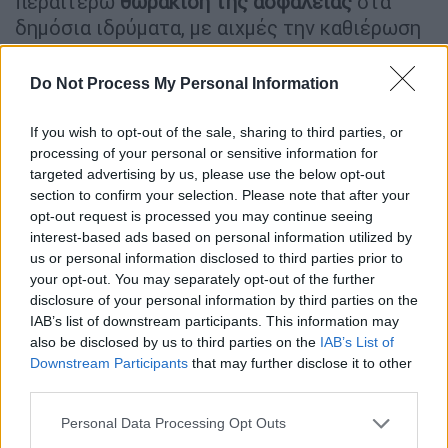
περαιτέρω
θωράκιση της ασφάλειας
στα
δημόσια ιδρύματα, με αιχμές την καθιέρωση
ενός μηχανισμού επιβολής ποινικών και
πειθαρχικών κυρώσεων εντός σαφών
Do Not Process My Personal Information
χρονικών ορίων, την ενίσχυση της
λογοδοσίας και την αξιοποίηση της
If you wish to opt-out of the sale, sharing to third parties, or
processing of your personal or sensitive information for
τεχνολογίας για την προληπτική προστασία
targeted advertising by us, please use the below opt-out
πανεπιστημιακών χώρων.
section to confirm your selection. Please note that after your
opt-out request is processed you may continue seeing
Ο πρωθυπουργός έκανε λόγο για
interest-based ads based on personal information utilized by
μεταρρύθμιση η οποία αφορά ουσιαστικά μια
us or personal information disclosed to third parties prior to
σημαντική εκκαθάριση
των καταλόγων των
your opt-out. You may separately opt-out of the further
ανενεργών φοιτητών, πολλοί εκ των οποίων
disclosure of your personal information by third parties on the
IAB’s list of downstream participants. This information may
βρίσκονται εγγεγραμμένοι στους
also be disclosed by us to third parties on the
IAB’s List of
καταλόγους των δημοσίων πανεπιστημίων
Downstream Participants
that may further disclose it to other
τη δεκαετία του '50 και του '60.
third parties.
«Αυτή η εκκαθάριση θα έχει πολύ
Please note that this website/app uses one or more Google
Personal Data Processing Opt Outs
services and may gather and store information including but