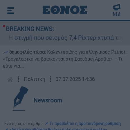
BREAKING NEWS:
στιγμή που σεισμός 7,4 Ρίχτερ χτυπά την Κολομβ
δημοφιλές τώρα:
Καλεντερίδης για ελληνικούς Patriot:
«Τραγελαφικό να βρίσκονται στη Σαουδική Αραβία» – Τι
είπε για...
┋
Πολιτική
┋
07.07.2025 14:36
Newsroom
Ενότητες στο άρθρο:
📌 Τι προβλέπει η προτεινόμενη ρύθμιση
📌 «Αυτή η εκκαθάριση θα έχει πολύ σημαντικά οφέλη»